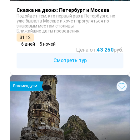
Сказка на двоих: Петербург и Москва
Подойдет тем, кто первый раз в Петербурге, но
уже бывал в Москве и хочет прогуляться по
знаковым местам столицы
Ближайшие даты проведения:
31.12
6 дней
5 ночей
Цена от:
43 250
руб.
Смотреть тур
Рекомендуем