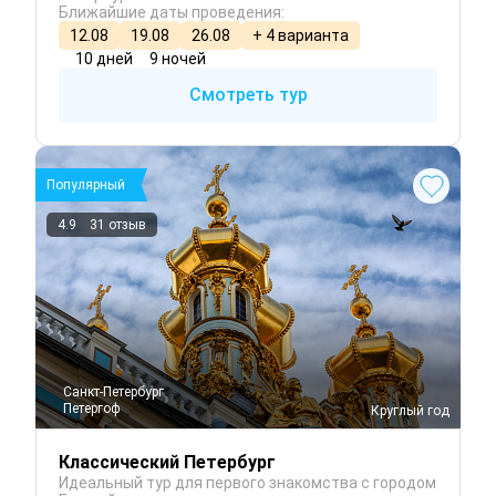
Ближайшие даты проведения:
12.08
19.08
26.08
+ 4 варианта
10 дней
9 ночей
Смотреть тур
Популярный
4.9
31 отзыв
Санкт-Петербург
Петергоф
 Круглый год
Классический Петербург
Идеальный тур для первого знакомства с городом