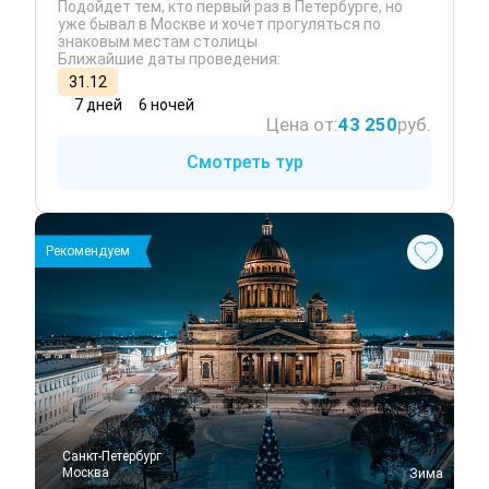
Подойдет тем, кто первый раз в Петербурге, но
уже бывал в Москве и хочет прогуляться по
знаковым местам столицы
Ближайшие даты проведения:
31.12
7 дней
6 ночей
Цена от:
43 250
руб.
Смотреть тур
Рекомендуем
Санкт-Петербург
Москва
 Зима