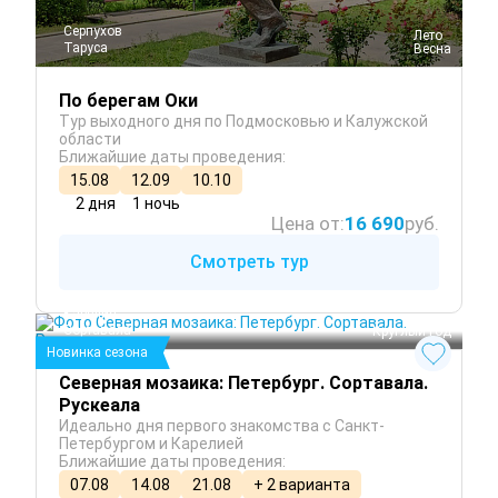
Серпухов
 Лето
Таруса
 Весна
По берегам Оки
Тур выходного дня по Подмосковью и Калужской
области
Ближайшие даты проведения:
15.08
12.09
10.10
2 дня
1 ночь
Цена от:
16 690
руб.
Смотреть тур
Санкт-Петербург
Карелия
Сортавала
 Круглый год
Новинка сезона
Северная мозаика: Петербург. Сортавала.
Рускеала
Идеально дня первого знакомства с Санкт-
Петербургом и Карелией
Ближайшие даты проведения:
07.08
14.08
21.08
+ 2 варианта