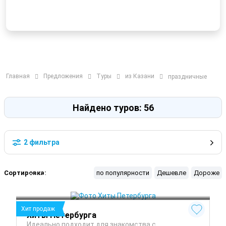
Главная
Предложения
Туры
из Казани
праздничные
Найдено туров: 56
2 фильтра
Сортировка:
по популярности
Дешевле
Дороже
Санкт-Петербург
 Лето
Петергоф
 Осень
Павловск
 Весна
Хит продаж
Хиты Петербурга
Идеально подходит для знакомства с