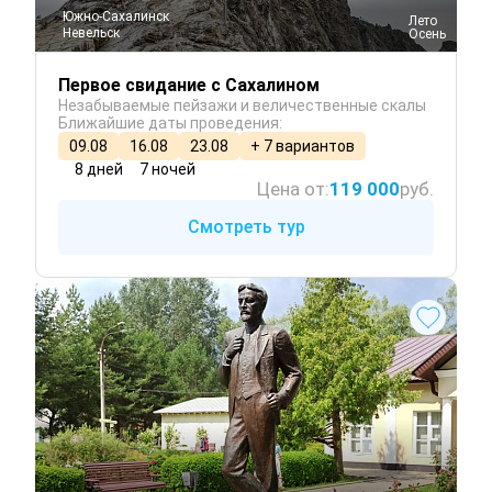
Южно-Сахалинск
 Лето
Невельск
 Осень
Первое свидание с Сахалином
Незабываемые пейзажи и величественные скалы
Ближайшие даты проведения:
09.08
16.08
23.08
+ 7 вариантов
8 дней
7 ночей
Цена от:
119 000
руб.
Смотреть тур