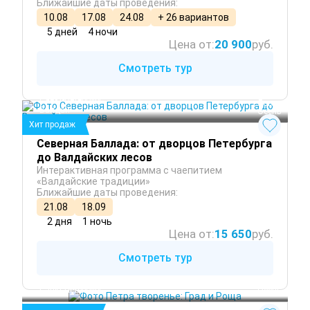
Ближайшие даты проведения:
10.08
17.08
24.08
+ 26 вариантов
5 дней
4 ночи
Цена от:
20 900
руб.
Смотреть тур
Санкт-Петербург
 Лето
Валдай
 Осень
Хит продаж
Северная Баллада: от дворцов Петербурга
до Валдайских лесов
Интерактивная программа с чаепитием
«Валдайские традиции»
Ближайшие даты проведения:
21.08
18.09
2 дня
1 ночь
Цена от:
15 650
руб.
Смотреть тур
 Лето
Санкт-Петербург
 Осень