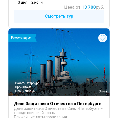
3 дня
2 ночи
Цена от:
13 700
руб.
Смотреть тур
Рекомендуем
Санкт-Петербург
Кронштадт
Ораниенбаум
 Зима
День Защитника Отечества в Петербурге
День защитника Отечества в Санкт-Петербурге –
городе воинской славы
Ближайшие даты проведения: