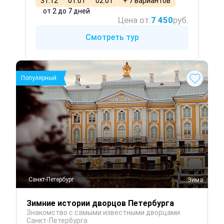
31.12
01.01
02.01
+ 7 вариантов
от 2 до 7 дней
Цена от:
7 450
руб.
Смотреть тур
Популярный
Санкт-Петербург
 Зима
Зимние истории дворцов Петербурга
Знакомство с самыми известными дворцами
Санкт-Петербурга