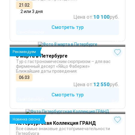
21.02
2 или 3 дня
Цена от:
10 100
руб.
Смотреть тур
Санкт-Петербург
Петергоф
Стрельна
 Весна
Рекомендуем
8 марта в Петербурге
Тур с гастрономическим сюрпризом – для вас
фирменный десерт «Яйцо Фаберже»
Ближайшие даты проведения:
06.03
Цена от:
12 550
руб.
Смотреть тур
Санкт-Петербург
 Лето
Петергоф
 Осень
Кронштадт
 Весна
Новинка сезона
Петербургская Коллекция ГРАНД
Все самые знаковые достопримечательности
Петербурга