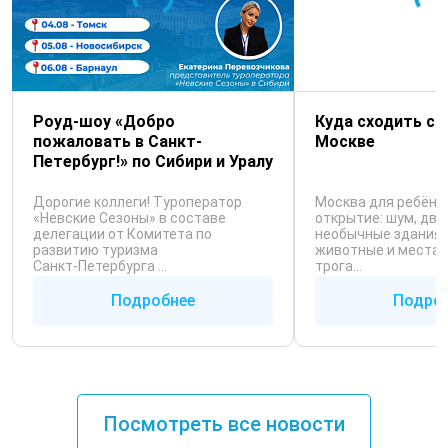
Роуд-шоу «Добро
Куда сходить с 
пожаловать в Санкт-
Москве
Петербург!» по Сибири и Уралу
Дорогие коллеги! Туроператор
Москва для ребёнк
«Невские Сезоны» в составе
открытие: шум, дви
делегации от Комитета по
необычные здания, 
развитию туризма
животные и места,
Санкт‑Петербурга ...
трога...
Подробнее
Подро
Посмотреть все новости