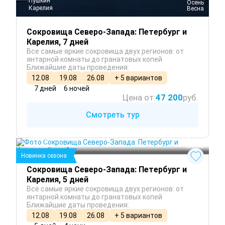
Пушкин
 Осень
Карелия
 Весна
Сокровища Северо-Запада: Петербург и
Карелия, 7 дней
Все самые яркие сокровища двух регионов: от
янтарной комнаты до гранатовых копей
Ближайшие даты проведения:
12.08
19.08
26.08
+ 5 вариантов
7 дней
6 ночей
Цена от:
47 200
руб.
Смотреть тур
Санкт-Петербург
 Лето
Сортавала
 Осень
Карелия
 Весна
Новинка сезона
Сокровища Северо-Запада: Петербург и
Карелия, 5 дней
Все самые яркие сокровища двух регионов: от
янтарной комнаты до гранатовых копей
Ближайшие даты проведения:
12.08
19.08
26.08
+ 5 вариантов