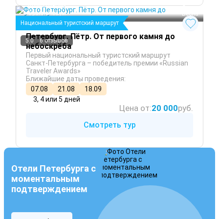
 Лето
Шлиссельбург
 Осень
Ораниенбаум
 Весна
Национальный туристский маршрут
Петербург. Пётр. От первого камня до
5.0
6 отзывов
небоскрёба
Первый национальный туристский маршрут
Санкт-Петербурга – победитель премии «Russian
Traveler Awards»
Ближайшие даты проведения:
07.08
21.08
18.09
3, 4 или 5 дней
Цена от:
20 000
руб.
Смотреть тур
Отели Петербурга с
моментальным
подтверждением