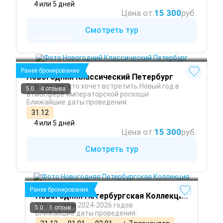
4 или 5 дней
Цена от:
15 300
руб.
Смотреть тур
Санкт-Петербург
Петергоф
Пушкин
 Зима
Ранее бронирование
Новогодний Классический Петербург
Тур для тех, кто хочет встретить Новый год в
5.0
4 отзыва
атмосфере императорской роскоши
Ближайшие даты проведения:
31.12
4 или 5 дней
Цена от:
15 300
руб.
Смотреть тур
Санкт-Петербург
 Зима
Ранее бронирование
Новогодняя Петербургская Коллекция
Хит-продаж 2024-2026 годов
5.0
1 отзыв
Ближайшие даты проведения: