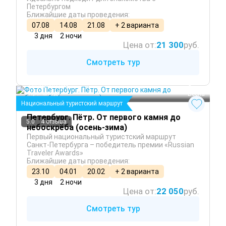
Петербургом
Ближайшие даты проведения:
07.08
14.08
21.08
+ 2 варианта
3 дня
2 ночи
Цена от:
21 300
руб.
Смотреть тур
Санкт-Петербург
 Зима
Ораниенбаум
 Осень
Кронштадт
 Весна
Национальный туристский маршрут
Петербург. Пётр. От первого камня до
5.0
4 отзыва
небоскрёба (осень-зима)
Первый национальный туристский маршрут
Санкт-Петербурга – победитель премии «Russian
Traveler Awards»
Ближайшие даты проведения:
23.10
04.01
20.02
+ 2 варианта
3 дня
2 ночи
Цена от:
22 050
руб.
Смотреть тур
Санкт-Петербург