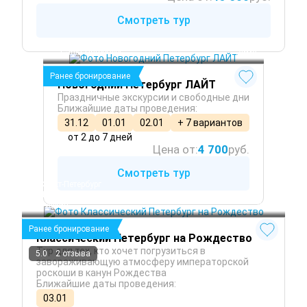
Смотреть тур
Санкт-Петербург
 Зима
Ранее бронирование
Новогодний Петербург ЛАЙТ
Праздничные экскурсии и свободные дни
Ближайшие даты проведения:
31.12
01.01
02.01
+ 7 вариантов
от 2 до 7 дней
Цена от:
4 700
руб.
Смотреть тур
Санкт-Петербург
Петергоф
Пушкин
 Зима
Ранее бронирование
Классический Петербург на Рождество
Тур для тех, кто хочет погрузиться в
5.0
2 отзыва
завораживающую атмосферу императорской
роскоши в канун Рождества
Ближайшие даты проведения:
03.01