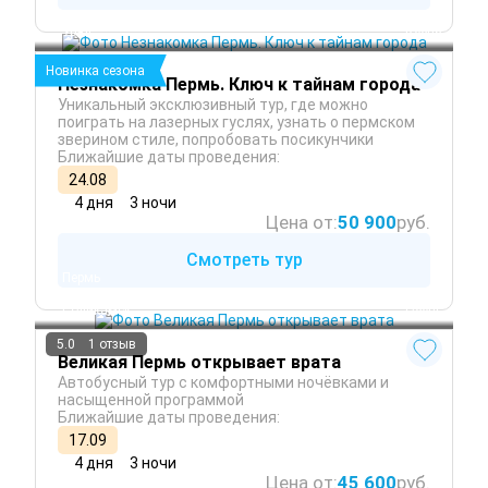
Пермь
 Лето
Урал
 Весна
Новинка сезона
Незнакомка Пермь. Ключ к тайнам города
Уникальный эксклюзивный тур, где можно
поиграть на лазерных гуслях, узнать о пермском
зверином стиле, попробовать посикунчики
Ближайшие даты проведения:
24.08
4 дня
3 ночи
Цена от:
50 900
руб.
Смотреть тур
Пермь
Усолье
 Зима
Соликамск
 Осень
5.0
1 отзыв
Великая Пермь открывает врата
Автобусный тур с комфортными ночёвками и
насыщенной программой
Ближайшие даты проведения:
17.09
4 дня
3 ночи
Цена от:
45 600
руб.