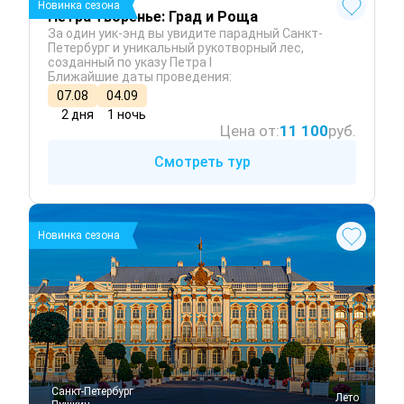
Новинка сезона
Петра творенье: Град и Роща
За один уик-энд вы увидите парадный Санкт-
Петербург и уникальный рукотворный лес,
созданный по указу Петра I
Ближайшие даты проведения:
07.08
04.09
2 дня
1 ночь
Цена от:
11 100
руб.
Смотреть тур
Новинка сезона
Санкт-Петербург
 Лето