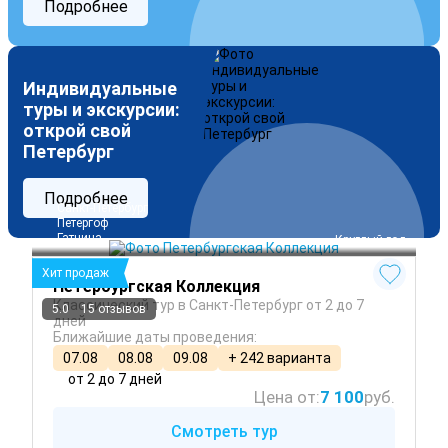
Подробнее
Индивидуальные
туры и экскурсии:
открой свой
Петербург
Подробнее
Санкт-Петербург
Петергоф
Гатчина
 Круглый год
Хит продаж
Петербургская Коллекция
Классический тур в Санкт-Петербург от 2 до 7
5.0
15 отзывов
дней
Ближайшие даты проведения:
07.08
08.08
09.08
+ 242 варианта
от 2 до 7 дней
Цена от:
7 100
руб.
Смотреть тур