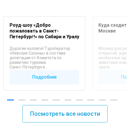
Роуд-шоу «Добро
Куда сходить
пожаловать в Санкт-
Москве
Петербург!» по Сибири и Уралу
Дорогие коллеги! Туроператор
Москва для реб
«Невские Сезоны» в составе
открытие: шум,
делегации от Комитета по
необычные здани
развитию туризма
животные и мес
Санкт‑Петербурга ...
трога...
Подробнее
Под
Посмотреть все новости