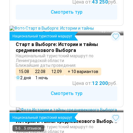
Цена от:
43 250
руб.
Смотреть тур
Выборг
 Круглый год
Национальный туристский маршрут
Старт в Выборге: Истории и тайны
средневекового Выборга
Национальный туристский маршрут по
Ленинградской области
Ближайшие даты проведения:
15.08
22.08
12.09
+ 10 вариантов
2 дня
1 ночь
Цена от:
12 200
руб.
Смотреть тур
Выборг
 Круглый год
Национальный туристский маршрут
Истории и тайны средневекового Выборга
Национальный туристский маршрут по
5.0
5 отзывов
Ленинградской области