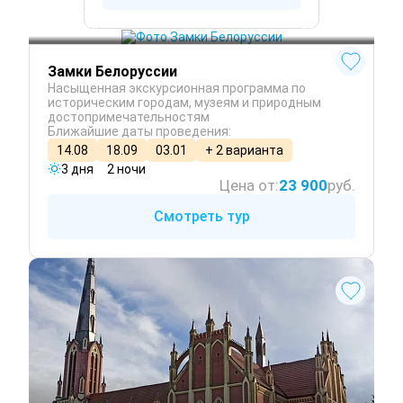
Минск
Витебск
Беларусь
 Круглый год
Замки Белоруссии
Насыщенная экскурсионная программа по
историческим городам, музеям и природным
достопримечательностям
Ближайшие даты проведения:
14.08
18.09
03.01
+ 2 варианта
3 дня
2 ночи
Цена от:
23 900
руб.
Смотреть тур