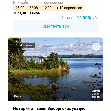
Ближайшие даты проведения:
15.08
22.08
12.09
+ 10 вариантов
2 дня
1 ночь
Цена от:
14 000
руб.
Смотреть тур
5.0
4 отзыва
 Зима
 Лето
Выборг
 Весна
Истории и тайны Выборгских усадеб