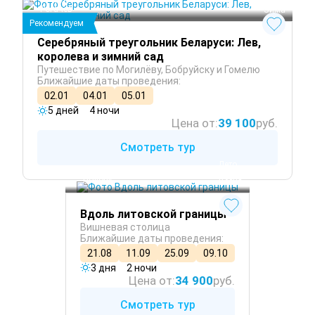
Рогачёв
 Зима
Рекомендуем
Серебряный треугольник Беларуси: Лев,
королева и зимний сад
Путешествие по Могилёву, Бобруйску и Гомелю
Ближайшие даты проведения:
02.01
04.01
05.01
5 дней
4 ночи
Цена от:
39 100
руб.
Смотреть тур
 Лето
 Осень
Полоцк
 Весна
Вдоль литовской границы
Вишневая столица
Ближайшие даты проведения:
21.08
11.09
25.09
09.10
3 дня
2 ночи
Цена от:
34 900
руб.
Смотреть тур