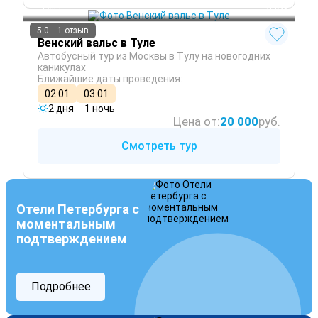
Тула
 Зима
5.0
1 отзыв
Венский вальс в Туле
Автобусный тур из Москвы в Тулу на новогодних
каникулах
Ближайшие даты проведения:
02.01
03.01
2 дня
1 ночь
Цена от:
20 000
руб.
Смотреть тур
Отели Петербурга с
моментальным
подтверждением
Подробнее