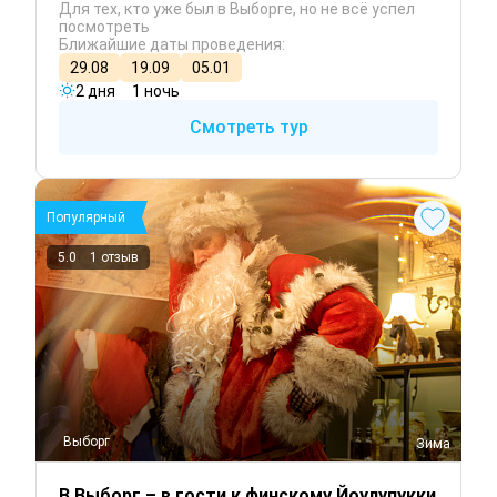
Для тех, кто уже был в Выборге, но не всё успел
посмотреть
Ближайшие даты проведения:
29.08
19.09
05.01
2 дня
1 ночь
Смотреть тур
Популярный
5.0
1 отзыв
Выборг
 Зима
В Выборг – в гости к финскому Йоулупукки