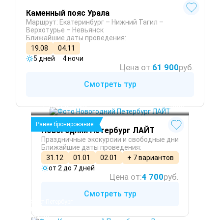
Каменный пояс Урала
Маршрут: Екатеринбург – Нижний Тагил –
Верхотурье – Невьянск
Ближайшие даты проведения:
19.08
04.11
5 дней
4 ночи
Цена от:
61 900
руб.
Смотреть тур
Санкт-Петербург
 Зима
Ранее бронирование
Новогодний Петербург ЛАЙТ
Праздничные экскурсии и свободные дни
Ближайшие даты проведения:
31.12
01.01
02.01
+ 7 вариантов
от 2 до 7 дней
Цена от:
4 700
руб.
Смотреть тур
Санкт-Петербург
Петергоф
Пушкин
 Зима