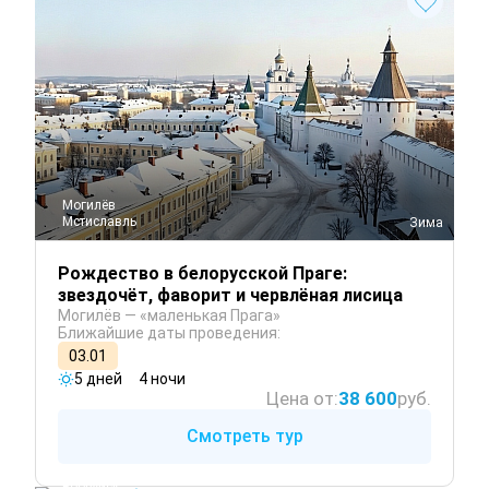
Могилёв
Мстиславль
 Зима
Рождество в белорусской Праге:
звездочёт, фаворит и червлёная лисица
Могилёв — «маленькая Прага»
Ближайшие даты проведения:
03.01
5 дней
4 ночи
Цена от:
38 600
руб.
Смотреть тур
Гомель
Бобруйск