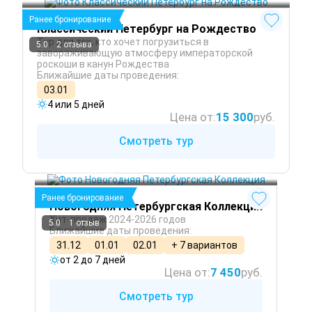
Ранее бронирование
Классический Петербург на Рождество
Тур для тех, кто хочет погрузиться в
5.0
2 отзыва
завораживающую атмосферу императорской
роскоши в канун Рождества
Ближайшие даты проведения:
03.01
4 или 5 дней
Цена от:
15 300
руб.
Смотреть тур
Санкт-Петербург
 Зима
Ранее бронирование
Новогодняя Петербургская Коллекция
Хит-продаж 2024-2026 годов
5.0
1 отзыв
Ближайшие даты проведения:
31.12
01.01
02.01
+ 7 вариантов
от 2 до 7 дней
Цена от:
7 450
руб.
Смотреть тур