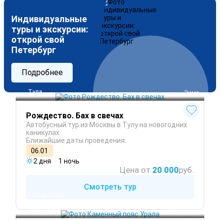
Индивидуальные
туры и экскурсии:
открой свой
Петербург
Подробнее
Тула
 Зима
Рождество. Бах в свечах
Автобусный тур из Москвы в Тулу на новогодних
каникулах
Ближайшие даты проведения:
06.01
2 дня
1 ночь
Цена от:
20 000
руб.
Смотреть тур
Екатеринбург
Нижний Тагил
Верхотурье
 Круглый год