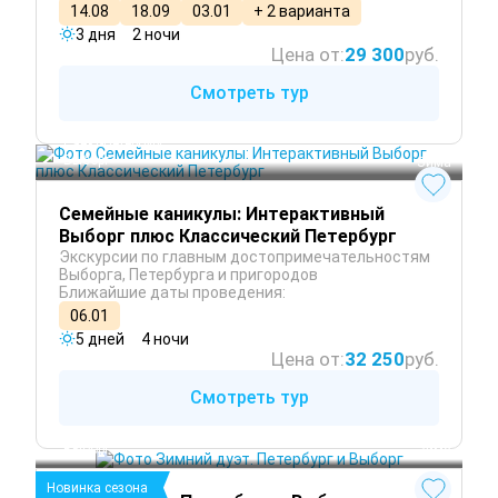
14.08
18.09
03.01
+ 2 варианта
3 дня
2 ночи
Цена от:
29 300
руб.
Смотреть тур
Санкт-Петербург
Выборг
 Зима
Семейные каникулы: Интерактивный
Выборг плюс Классический Петербург
Экскурсии по главным достопримечательностям
Выборга, Петербурга и пригородов
Ближайшие даты проведения:
06.01
5 дней
4 ночи
Цена от:
32 250
руб.
Смотреть тур
Санкт-Петербург
Выборг
 Зима
Новинка сезона