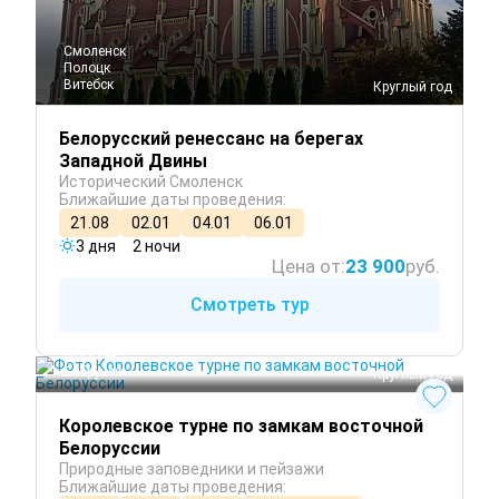
Смоленск
Полоцк
Витебск
 Круглый год
Белорусский ренессанс на берегах
Западной Двины
Исторический Смоленск
Ближайшие даты проведения:
21.08
02.01
04.01
06.01
3 дня
2 ночи
Цена от:
23 900
руб.
Смотреть тур
Беларусь
Могилёв
Бобруйск
 Круглый год
Королевское турне по замкам восточной
Белоруссии
Природные заповедники и пейзажи
Ближайшие даты проведения: