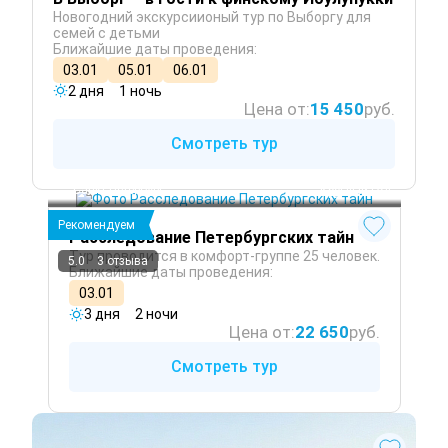
Новогодний экскурсиионый тур по Выборгу для
семей с детьми
Ближайшие даты проведения:
03.01
05.01
06.01
2 дня
1 ночь
Цена от:
15 450
руб.
Смотреть тур
Санкт-Петербург
 Круглый год
Рекомендуем
Расследование Петербургских тайн
Тур проводится в комфорт-группе 25 человек.
5.0
3 отзыва
Ближайшие даты проведения:
03.01
3 дня
2 ночи
Цена от:
22 650
руб.
Смотреть тур