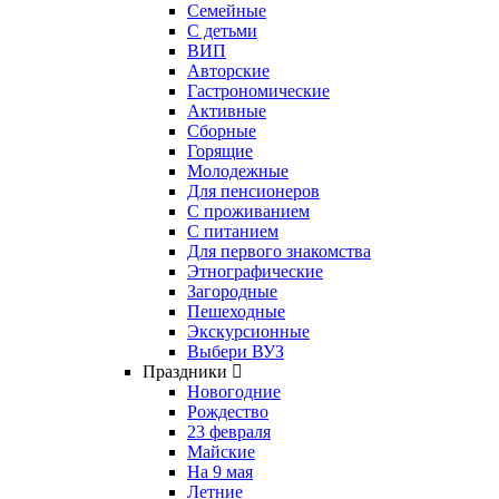
Семейные
С детьми
ВИП
Авторские
Гастрономические
Активные
Сборные
Горящие
Молодежные
Для пенсионеров
С проживанием
С питанием
Для первого знакомства
Этнографические
Загородные
Пешеходные
Экскурсионные
Выбери ВУЗ
Праздники
Новогодние
Рождество
23 февраля
Майские
На 9 мая
Летние