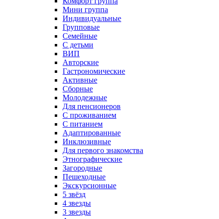
Комфорт группа
Мини группа
Индивидуальные
Групповые
Семейные
С детьми
ВИП
Авторские
Гастрономические
Активные
Сборные
Молодежные
Для пенсионеров
С проживанием
С питанием
Адаптированные
Инклюзивные
Для первого знакомства
Этнографические
Загородные
Пешеходные
Экскурсионные
5 звёзд
4 звезды
3 звезды