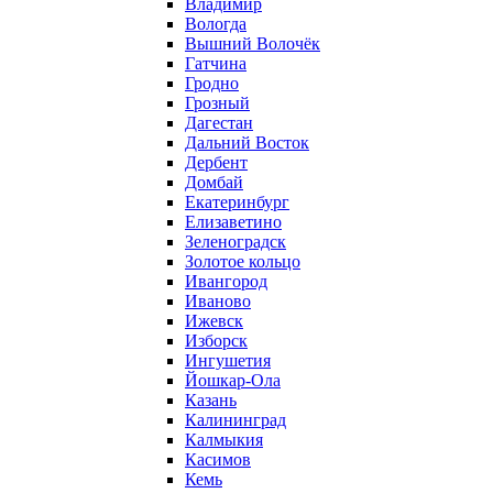
Владимир
Вологда
Вышний Волочёк
Гатчина
Гродно
Грозный
Дагестан
Дальний Восток
Дербент
Домбай
Екатеринбург
Елизаветино
Зеленоградск
Золотое кольцо
Ивангород
Иваново
Ижевск
Изборск
Ингушетия
Йошкар-Ола
Казань
Калининград
Калмыкия
Касимов
Кемь