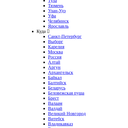
Тула
Тюмень
Улан-Удэ
Уфа
Челябинск
Ярославль
Куда
Санкт-Петербург
Выборг
Карелия
Москва
Россия
Алтай
Аргун
Архангельск
Байкал
Балтийск
Беларусь
Беловежская пуща
Брест
Валаам
Валдай
Великий Новгород
Витебск
Владикавказ