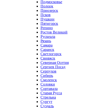
Подмосковье
Полоцк
Приозерск
Псков
Пушкин
Пятигорск
Репино
Ростов Великий
Рускеала
Рязань
Самара
Саранск
Светлогорск
Свияжск
Северная Осетия
Сергиев Посад
Серпухов
Сибирь
Смоленск
Соловки
Сортавала
Старая Русса
Стрельна
Сургут
Суздаль