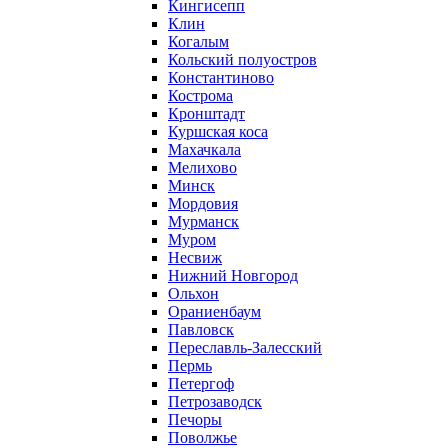
Кингисепп
Клин
Когалым
Кольский полуостров
Константиново
Кострома
Кронштадт
Куршская коса
Махачкала
Мелихово
Минск
Мордовия
Мурманск
Муром
Несвиж
Нижний Новгород
Ольхон
Ораниенбаум
Павловск
Переславль-Залесский
Пермь
Петергоф
Петрозаводск
Печоры
Поволжье