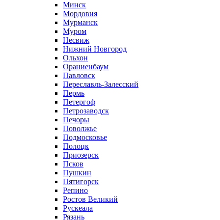
Минск
Мордовия
Мурманск
Муром
Несвиж
Нижний Новгород
Ольхон
Ораниенбаум
Павловск
Переславль-Залесский
Пермь
Петергоф
Петрозаводск
Печоры
Поволжье
Подмосковье
Полоцк
Приозерск
Псков
Пушкин
Пятигорск
Репино
Ростов Великий
Рускеала
Рязань