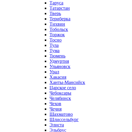
Таруса
Татарстан
Тверь
Териберка
Тихвин
Тобольск
Торжок
Тосно
Тула
Тума
Тюмень
Удмуртия
Ульяновск
Урал
Хакасия
Ханты-Мансийск
Царское село
Чебоксары
Челябинск
Чехов
Чечня
Шахматово
Шлиссельбург
Элиста
Эльбрус