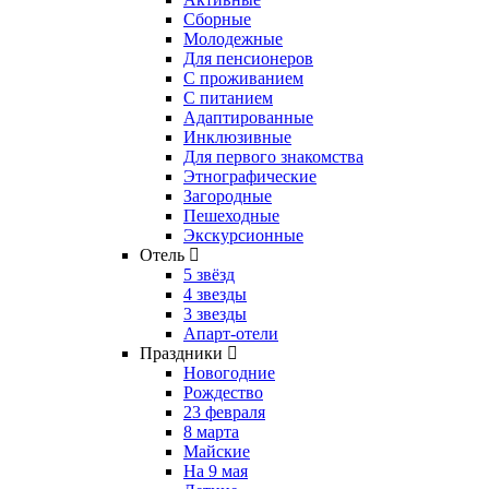
Сборные
Молодежные
Для пенсионеров
С проживанием
С питанием
Адаптированные
Инклюзивные
Для первого знакомства
Этнографические
Загородные
Пешеходные
Экскурсионные
Отель
5 звёзд
4 звезды
3 звезды
Апарт-отели
Праздники
Новогодние
Рождество
23 февраля
8 марта
Майские
На 9 мая