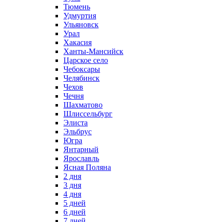
Тюмень
Удмуртия
Ульяновск
Урал
Хакасия
Ханты-Мансийск
Царское село
Чебоксары
Челябинск
Чехов
Чечня
Шахматово
Шлиссельбург
Элиста
Эльбрус
Югра
Янтарный
Ярославль
Ясная Поляна
2 дня
3 дня
4 дня
5 дней
6 дней
7 дней