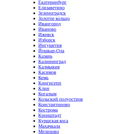
Екатеринбург
Елизаветино
Зеленоградск
Золотое кольцо
Ивангород
Иваново
Ижевск
Изборск
Ингушетия
Йошкар-Ола
Казань
Калининград
Калмыкия
Касимов
Кемь
Кингисепп
Клин
Когалым
Кольский полуостров
Константиново
Кострома
Кронштадт
Куршская коса
Махачкала
Мелихово