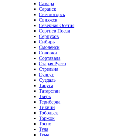
Самара
Саранск
Светлогорск
Свияжск
Северная Осетия
Сергиев Посад
Серпухов
Сибирь
Смоленск
Соловки
Сортавала
Старая Русса
Стрельна
Сургут
Суздаль
Таруса
Татарстан
Тверь
Териберка
Тихвин
Тобольск
Торжок
Тосно
Тула
Тума