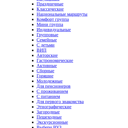
Праздничные
Классические
Национальные маршруты
Комфорт группа
Мини группа
Индивидуальные
Групповые
Семейные
С детьми
ВИП
Авторские
Гастрономические
Активные
Сборные
Горящие
Молодежные
Для пенсионеров
С проживанием
С питанием
Для первого знакомства
Этнографические
Загородные
Пешеходные
Экскурсионные
Выбери ВУЗ