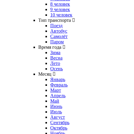
8 человек
9 человек
10 человек
Тип транспорта
Поезд
Автобус
Самолёт
Паром
Время года
Зима
Весна
Лето
Осень
Месяц
Январь
Февраль
Март
Апрель
Май
Июнь
Июль
Август
Сентябрь
Октябрь
Ноябрь