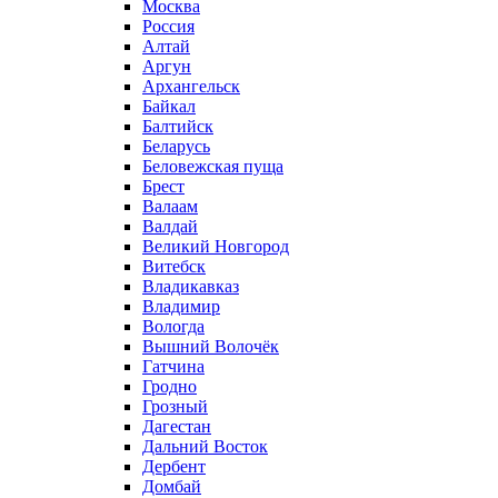
Москва
Россия
Алтай
Аргун
Архангельск
Байкал
Балтийск
Беларусь
Беловежская пуща
Брест
Валаам
Валдай
Великий Новгород
Витебск
Владикавказ
Владимир
Вологда
Вышний Волочёк
Гатчина
Гродно
Грозный
Дагестан
Дальний Восток
Дербент
Домбай