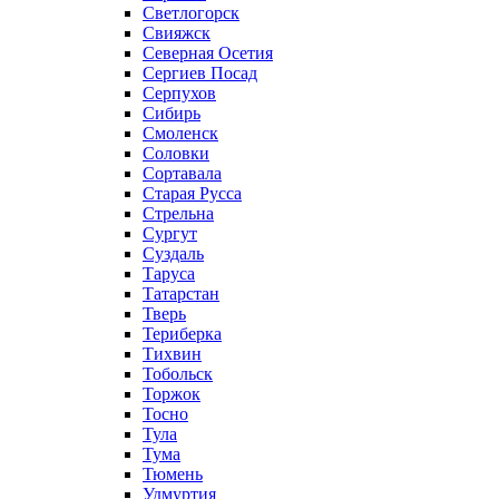
Светлогорск
Свияжск
Северная Осетия
Сергиев Посад
Серпухов
Сибирь
Смоленск
Соловки
Сортавала
Старая Русса
Стрельна
Сургут
Суздаль
Таруса
Татарстан
Тверь
Териберка
Тихвин
Тобольск
Торжок
Тосно
Тула
Тума
Тюмень
Удмуртия