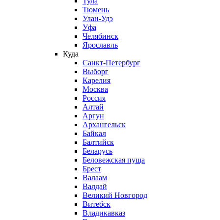
Тула
Тюмень
Улан-Удэ
Уфа
Челябинск
Ярославль
Куда
Санкт-Петербург
Выборг
Карелия
Москва
Россия
Алтай
Аргун
Архангельск
Байкал
Балтийск
Беларусь
Беловежская пуща
Брест
Валаам
Валдай
Великий Новгород
Витебск
Владикавказ