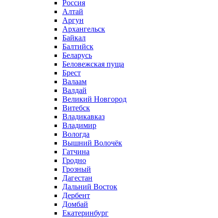
Россия
Алтай
Аргун
Архангельск
Байкал
Балтийск
Беларусь
Беловежская пуща
Брест
Валаам
Валдай
Великий Новгород
Витебск
Владикавказ
Владимир
Вологда
Вышний Волочёк
Гатчина
Гродно
Грозный
Дагестан
Дальний Восток
Дербент
Домбай
Екатеринбург