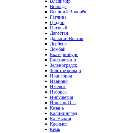
Владимир
Вологда
Вышний Волочёк
Гатчина
Гродно
Грозный
Дагестан
Дальний Восток
Дербент
Домбай
Екатеринбург
Елизаветино
Зеленоградск
Золотое кольцо
Ивангород
Иваново
Ижевск
Изборск
Ингушетия
Йошкар-Ола
Казань
Калининград
Калмыкия
Касимов
Кемь