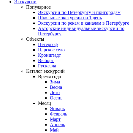
Экскурсии
Популярное
Экскурсии по Петербургу и пригородам
Школьные экскурсии на 1 день
Экскурсии по рекам и каналам в Петербурге
Авторские индивидуальные экскурсии по
Петербургу
Объекты
Петергоф
Царское село
Кронштадт
Выборг
Рускеала
Каталог экскурсий
Время года
Зима
Весна
Лето
Осень
Месяц
Январь
Февраль
Март
Апрель
Май