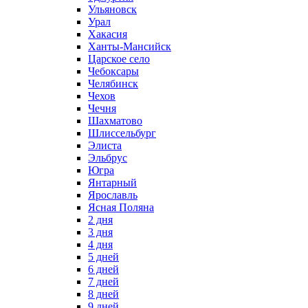
Ульяновск
Урал
Хакасия
Ханты-Мансийск
Царское село
Чебоксары
Челябинск
Чехов
Чечня
Шахматово
Шлиссельбург
Элиста
Эльбрус
Югра
Янтарный
Ярославль
Ясная Поляна
2 дня
3 дня
4 дня
5 дней
6 дней
7 дней
8 дней
9 дней