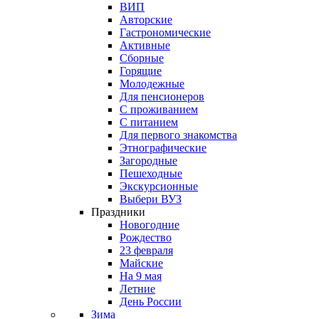
ВИП
Авторские
Гастрономические
Активные
Сборные
Горящие
Молодежные
Для пенсионеров
С проживанием
С питанием
Для первого знакомства
Этнографические
Загородные
Пешеходные
Экскурсионные
Выбери ВУЗ
Праздники
Новогодние
Рождество
23 февраля
Майские
На 9 мая
Летние
День России
Зима