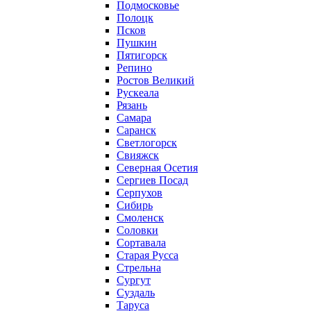
Подмосковье
Полоцк
Псков
Пушкин
Пятигорск
Репино
Ростов Великий
Рускеала
Рязань
Самара
Саранск
Светлогорск
Свияжск
Северная Осетия
Сергиев Посад
Серпухов
Сибирь
Смоленск
Соловки
Сортавала
Старая Русса
Стрельна
Сургут
Суздаль
Таруса