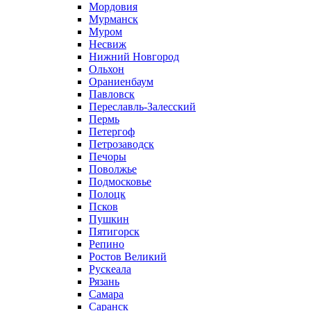
Мордовия
Мурманск
Муром
Несвиж
Нижний Новгород
Ольхон
Ораниенбаум
Павловск
Переславль-Залесский
Пермь
Петергоф
Петрозаводск
Печоры
Поволжье
Подмосковье
Полоцк
Псков
Пушкин
Пятигорск
Репино
Ростов Великий
Рускеала
Рязань
Самара
Саранск