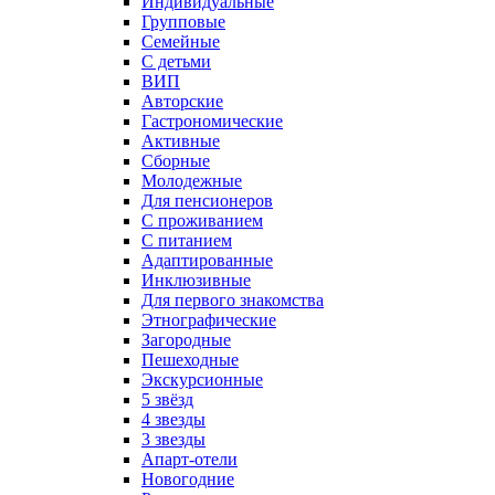
Индивидуальные
Групповые
Семейные
С детьми
ВИП
Авторские
Гастрономические
Активные
Сборные
Молодежные
Для пенсионеров
С проживанием
С питанием
Адаптированные
Инклюзивные
Для первого знакомства
Этнографические
Загородные
Пешеходные
Экскурсионные
5 звёзд
4 звезды
3 звезды
Апарт-отели
Новогодние