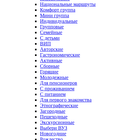
Национальные маршруты
Комфорт группа
Мини группа
Индивидуальные
Групповые
Семейные
С детьми
ВИП
Авторские
Гастрономические
Активные
Сборные
Горящие
Молодежные
Для пенсионеров
С проживанием
С питанием
Для первого знакомства
Этнографические
Загородные
Пешеходные
Экскурсионные
Выбери ВУЗ
Новогодние
Рождество