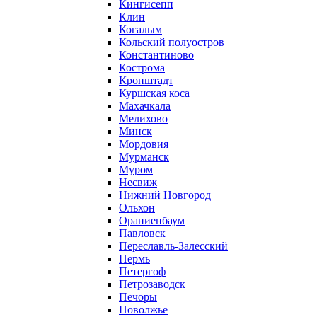
Кингисепп
Клин
Когалым
Кольский полуостров
Константиново
Кострома
Кронштадт
Куршская коса
Махачкала
Мелихово
Минск
Мордовия
Мурманск
Муром
Несвиж
Нижний Новгород
Ольхон
Ораниенбаум
Павловск
Переславль-Залесский
Пермь
Петергоф
Петрозаводск
Печоры
Поволжье