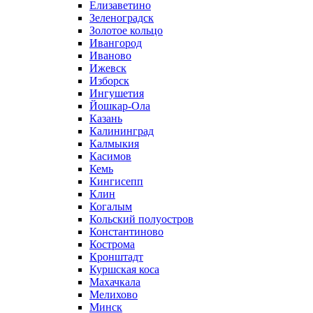
Елизаветино
Зеленоградск
Золотое кольцо
Ивангород
Иваново
Ижевск
Изборск
Ингушетия
Йошкар-Ола
Казань
Калининград
Калмыкия
Касимов
Кемь
Кингисепп
Клин
Когалым
Кольский полуостров
Константиново
Кострома
Кронштадт
Куршская коса
Махачкала
Мелихово
Минск