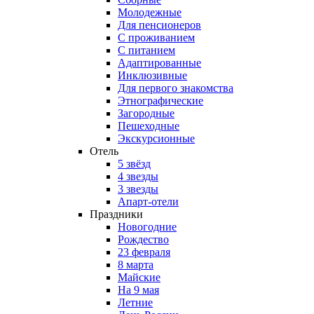
Молодежные
Для пенсионеров
С проживанием
С питанием
Адаптированные
Инклюзивные
Для первого знакомства
Этнографические
Загородные
Пешеходные
Экскурсионные
Отель
5 звёзд
4 звезды
3 звезды
Апарт-отели
Праздники
Новогодние
Рождество
23 февраля
8 марта
Майские
На 9 мая
Летние