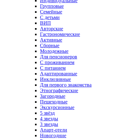
Индивидуальные
Групповые
Семейные
С детьми
ВИП
Авторские
Гастрономические
Активные
Сборные
Молодежные
Для пенсионеров
С проживанием
С питанием
Адаптированные
Инклюзивные
Для первого знакомства
Этнографические
Загородные
Пешеходные
Экскурсионные
5 звёзд
4 звезды
3 звезды
Апарт-отели
Новогодние