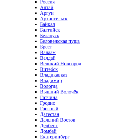
Россия
Алтай
Аргун
Архангельск
Байкал
Балтийск
Беларусь
Беловежская пуща
Брест
Валаам
Валдай
Великий Новгород
Витебск
Владикавказ
Владимир
Вологда
Вышний Волочёк
Гатчина
Гродно
Грозный
Дагестан
Дальний Восток
Дербент
Домбай
Екатеринбург