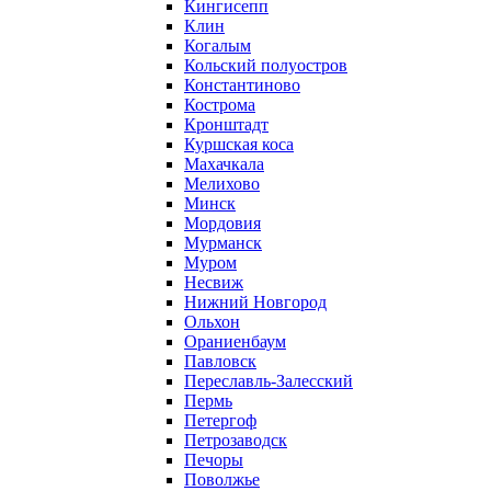
Кингисепп
Клин
Когалым
Кольский полуостров
Константиново
Кострома
Кронштадт
Куршская коса
Махачкала
Мелихово
Минск
Мордовия
Мурманск
Муром
Несвиж
Нижний Новгород
Ольхон
Ораниенбаум
Павловск
Переславль-Залесский
Пермь
Петергоф
Петрозаводск
Печоры
Поволжье