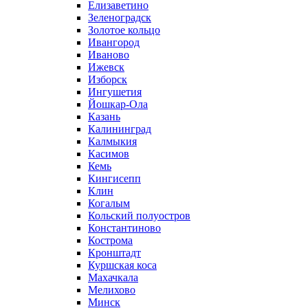
Елизаветино
Зеленоградск
Золотое кольцо
Ивангород
Иваново
Ижевск
Изборск
Ингушетия
Йошкар-Ола
Казань
Калининград
Калмыкия
Касимов
Кемь
Кингисепп
Клин
Когалым
Кольский полуостров
Константиново
Кострома
Кронштадт
Куршская коса
Махачкала
Мелихово
Минск