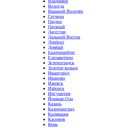
Владимир
Вологда
Вышний Волочёк
Гатчина
Гродно
Грозный
Дагестан
Дальний Восток
Дербент
Домбай
Екатеринбург
Елизаветино
Зеленоградск
Золотое кольцо
Ивангород
Иваново
Ижевск
Изборск
Ингушетия
Йошкар-Ола
Казань
Калининград
Калмыкия
Касимов
Кемь