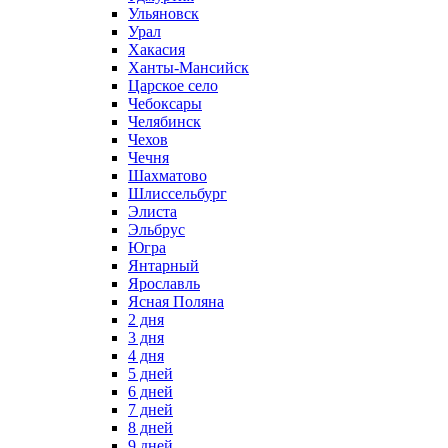
Ульяновск
Урал
Хакасия
Ханты-Мансийск
Царское село
Чебоксары
Челябинск
Чехов
Чечня
Шахматово
Шлиссельбург
Элиста
Эльбрус
Югра
Янтарный
Ярославль
Ясная Поляна
2 дня
3 дня
4 дня
5 дней
6 дней
7 дней
8 дней
9 дней