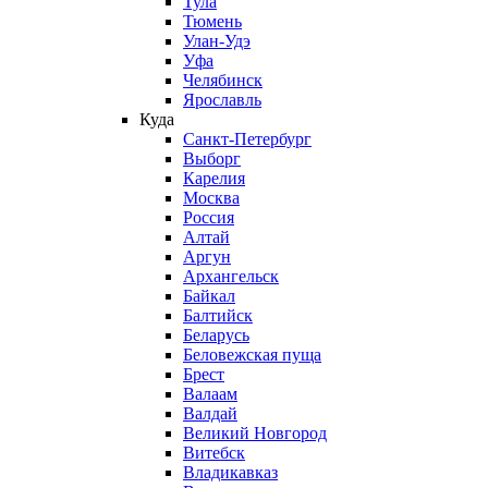
Тула
Тюмень
Улан-Удэ
Уфа
Челябинск
Ярославль
Куда
Санкт-Петербург
Выборг
Карелия
Москва
Россия
Алтай
Аргун
Архангельск
Байкал
Балтийск
Беларусь
Беловежская пуща
Брест
Валаам
Валдай
Великий Новгород
Витебск
Владикавказ