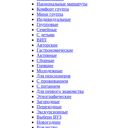
Национальные маршруты
Комфорт группа
Мини группа
Индивидуальные
Групповые
Семейные
С детьми
ВИП
Авторские
Гастрономические
Активные
Сборные
Горящие
Молодежные
Для пенсионеров
С проживанием
С питанием
Для первого знакомства
Этнографические
Загородные
Пешеходные
Экскурсионные
Выбери ВУЗ
Новогодние
Рождество