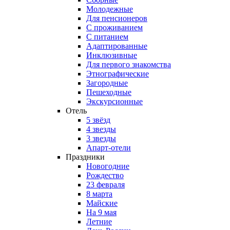
Молодежные
Для пенсионеров
С проживанием
С питанием
Адаптированные
Инклюзивные
Для первого знакомства
Этнографические
Загородные
Пешеходные
Экскурсионные
Отель
5 звёзд
4 звезды
3 звезды
Апарт-отели
Праздники
Новогодние
Рождество
23 февраля
8 марта
Майские
На 9 мая
Летние