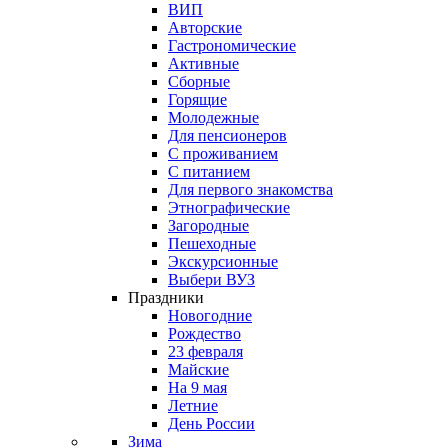
ВИП
Авторские
Гастрономические
Активные
Сборные
Горящие
Молодежные
Для пенсионеров
С проживанием
С питанием
Для первого знакомства
Этнографические
Загородные
Пешеходные
Экскурсионные
Выбери ВУЗ
Праздники
Новогодние
Рождество
23 февраля
Майские
На 9 мая
Летние
День России
Зима