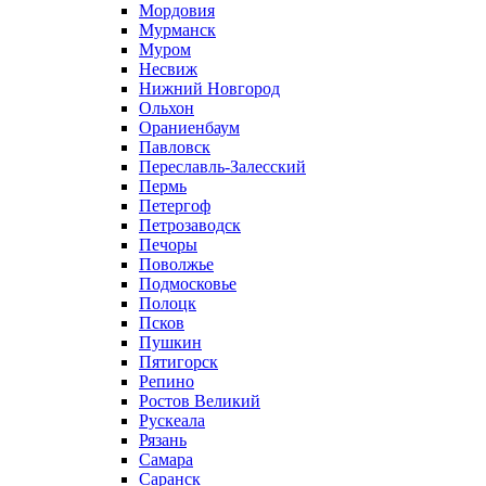
Мордовия
Мурманск
Муром
Несвиж
Нижний Новгород
Ольхон
Ораниенбаум
Павловск
Переславль-Залесский
Пермь
Петергоф
Петрозаводск
Печоры
Поволжье
Подмосковье
Полоцк
Псков
Пушкин
Пятигорск
Репино
Ростов Великий
Рускеала
Рязань
Самара
Саранск