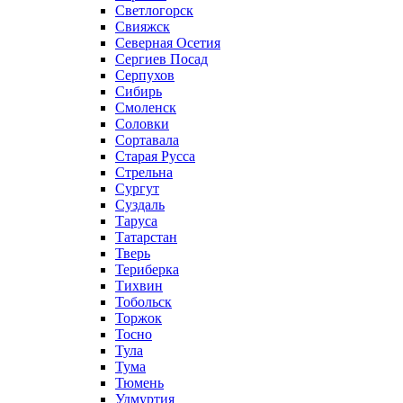
Светлогорск
Свияжск
Северная Осетия
Сергиев Посад
Серпухов
Сибирь
Смоленск
Соловки
Сортавала
Старая Русса
Стрельна
Сургут
Суздаль
Таруса
Татарстан
Тверь
Териберка
Тихвин
Тобольск
Торжок
Тосно
Тула
Тума
Тюмень
Удмуртия