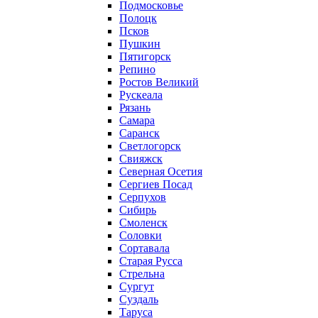
Подмосковье
Полоцк
Псков
Пушкин
Пятигорск
Репино
Ростов Великий
Рускеала
Рязань
Самара
Саранск
Светлогорск
Свияжск
Северная Осетия
Сергиев Посад
Серпухов
Сибирь
Смоленск
Соловки
Сортавала
Старая Русса
Стрельна
Сургут
Суздаль
Таруса