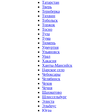
Татарстан
Тверь
Териберка
Тихвин
Тобольск
Торжок
Тосно
Тула
Тума
Тюмень
Удмуртия
Ульяновск
Урал
Хакасия
Ханты-Мансийск
Царское село
Чебоксары
Челябинск
Чехов
Чечня
Шахматово
Шлиссельбург
Элиста
Эльбрус
Югра