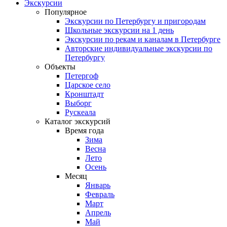
Экскурсии
Популярное
Экскурсии по Петербургу и пригородам
Школьные экскурсии на 1 день
Экскурсии по рекам и каналам в Петербурге
Авторские индивидуальные экскурсии по
Петербургу
Объекты
Петергоф
Царское село
Кронштадт
Выборг
Рускеала
Каталог экскурсий
Время года
Зима
Весна
Лето
Осень
Месяц
Январь
Февраль
Март
Апрель
Май