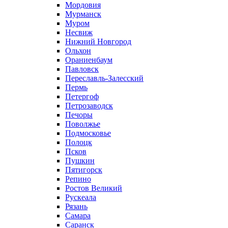
Мордовия
Мурманск
Муром
Несвиж
Нижний Новгород
Ольхон
Ораниенбаум
Павловск
Переславль-Залесский
Пермь
Петергоф
Петрозаводск
Печоры
Поволжье
Подмосковье
Полоцк
Псков
Пушкин
Пятигорск
Репино
Ростов Великий
Рускеала
Рязань
Самара
Саранск