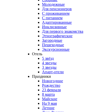
Молодежные
Для пенсионеров
С проживанием
С питанием
Адаптированные
Инклюзивные
Для первого знакомства
Этнографические
Загородные
Пешеходные
Экскурсионные
Отель
5 звёзд
4 звезды
3 звезды
Апарт-отели
Праздники
Новогодние
Рождество
23 февраля
8 марта
Майские
На 9 мая
Летние