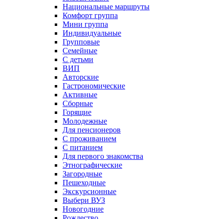
Национальные маршруты
Комфорт группа
Мини группа
Индивидуальные
Групповые
Семейные
С детьми
ВИП
Авторские
Гастрономические
Активные
Сборные
Горящие
Молодежные
Для пенсионеров
С проживанием
С питанием
Для первого знакомства
Этнографические
Загородные
Пешеходные
Экскурсионные
Выбери ВУЗ
Новогодние
Рождество