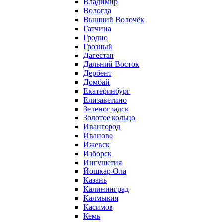
Владимир
Вологда
Вышний Волочёк
Гатчина
Гродно
Грозный
Дагестан
Дальний Восток
Дербент
Домбай
Екатеринбург
Елизаветино
Зеленоградск
Золотое кольцо
Ивангород
Иваново
Ижевск
Изборск
Ингушетия
Йошкар-Ола
Казань
Калининград
Калмыкия
Касимов
Кемь