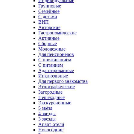
Индивидуальные
Групповые
Семейные
С детьми
ВИП
Авторские
Гастрономические
Активные
Сборные
Молодежные
Для пенсионеров
С проживанием
С питанием
Адаптированные
Инклюзивные
Для первого знакомства
Этнографические
Загородные
Пешеходные
Экскурсионные
5 звёзд
4 звезды
3 звезды
Апарт-отели
Новогодние