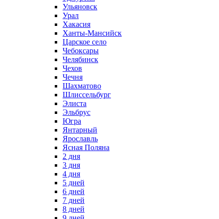
Ульяновск
Урал
Хакасия
Ханты-Мансийск
Царское село
Чебоксары
Челябинск
Чехов
Чечня
Шахматово
Шлиссельбург
Элиста
Эльбрус
Югра
Янтарный
Ярославль
Ясная Поляна
2 дня
3 дня
4 дня
5 дней
6 дней
7 дней
8 дней
9 дней