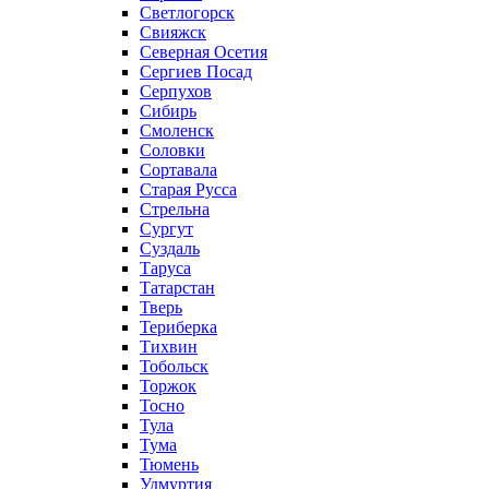
Светлогорск
Свияжск
Северная Осетия
Сергиев Посад
Серпухов
Сибирь
Смоленск
Соловки
Сортавала
Старая Русса
Стрельна
Сургут
Суздаль
Таруса
Татарстан
Тверь
Териберка
Тихвин
Тобольск
Торжок
Тосно
Тула
Тума
Тюмень
Удмуртия