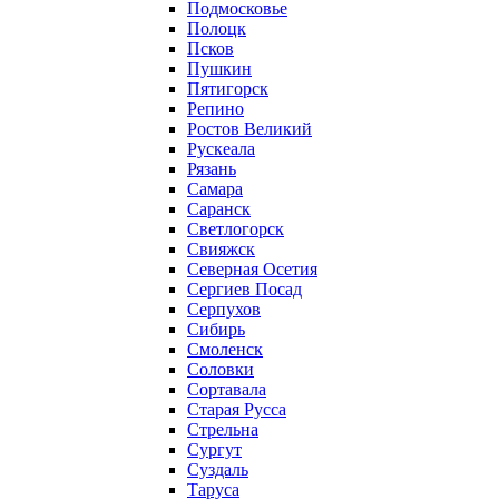
Подмосковье
Полоцк
Псков
Пушкин
Пятигорск
Репино
Ростов Великий
Рускеала
Рязань
Самара
Саранск
Светлогорск
Свияжск
Северная Осетия
Сергиев Посад
Серпухов
Сибирь
Смоленск
Соловки
Сортавала
Старая Русса
Стрельна
Сургут
Суздаль
Таруса