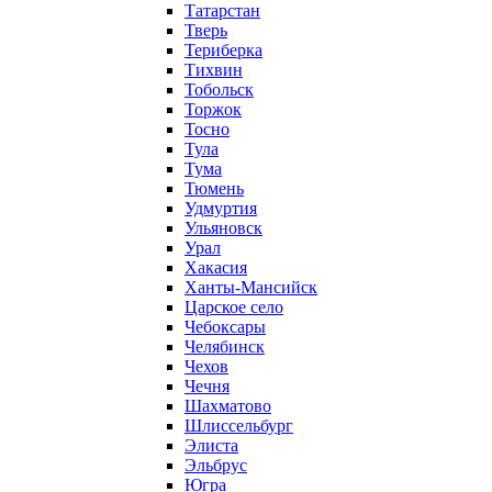
Татарстан
Тверь
Териберка
Тихвин
Тобольск
Торжок
Тосно
Тула
Тума
Тюмень
Удмуртия
Ульяновск
Урал
Хакасия
Ханты-Мансийск
Царское село
Чебоксары
Челябинск
Чехов
Чечня
Шахматово
Шлиссельбург
Элиста
Эльбрус
Югра