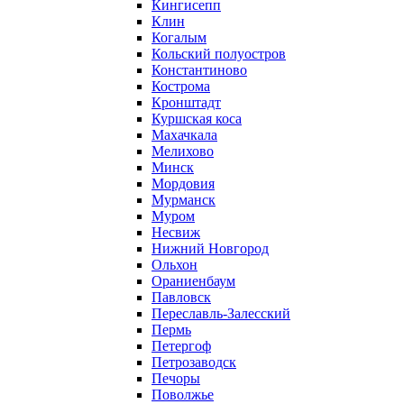
Кингисепп
Клин
Когалым
Кольский полуостров
Константиново
Кострома
Кронштадт
Куршская коса
Махачкала
Мелихово
Минск
Мордовия
Мурманск
Муром
Несвиж
Нижний Новгород
Ольхон
Ораниенбаум
Павловск
Переславль-Залесский
Пермь
Петергоф
Петрозаводск
Печоры
Поволжье