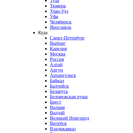
Тула
Тюмень
Улан-Удэ
Уфа
Челябинск
Ярославль
Куда
Санкт-Петербург
Выборг
Карелия
Москва
Россия
Алтай
Аргун
Архангельск
Байкал
Балтийск
Беларусь
Беловежская пуща
Брест
Валаам
Валдай
Великий Новгород
Витебск
Владикавказ