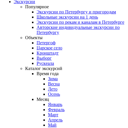
Экскурсии
Популярное
Экскурсии по Петербургу и пригородам
Школьные экскурсии на 1 день
Экскурсии по рекам и каналам в Петербурге
Авторские индивидуальные экскурсии по
Петербургу
Объекты
Петергоф
Царское село
Кронштадт
Выборг
Рускеала
Каталог экскурсий
Время года
Зима
Весна
Лето
Осень
Месяц
Январь
Февраль
Март
Апрель
Май