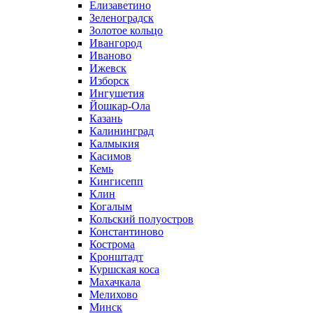
Елизаветино
Зеленоградск
Золотое кольцо
Ивангород
Иваново
Ижевск
Изборск
Ингушетия
Йошкар-Ола
Казань
Калининград
Калмыкия
Касимов
Кемь
Кингисепп
Клин
Когалым
Кольский полуостров
Константиново
Кострома
Кронштадт
Куршская коса
Махачкала
Мелихово
Минск