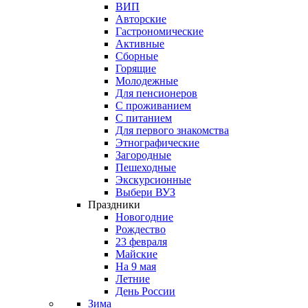
ВИП
Авторские
Гастрономические
Активные
Сборные
Горящие
Молодежные
Для пенсионеров
С проживанием
С питанием
Для первого знакомства
Этнографические
Загородные
Пешеходные
Экскурсионные
Выбери ВУЗ
Праздники
Новогодние
Рождество
23 февраля
Майские
На 9 мая
Летние
День России
Зима