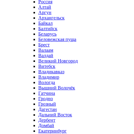
Россия
Алтай
Аргун
Архангельск
Байкал
Балтийск
Беларусь
Беловежская пуща
Брест
Валаам
Валдай
Великий Новгород
Витебск
Владикавказ
Владимир
Вологда
Вышний Волочёк
Гатчина
Гродно
Грозный
Дагестан
Дальний Восток
Дербент
Домбай
Екатеринбург