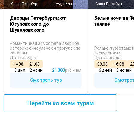
Санкт-Петербург
Санкт-Петербург
Лето, Осень, Весна
Дворцы Петербурга: от
Белые ночи на 
Юсуповского до
заливе
Шуваловского
Романтичная атмосфера дворцов,
исторических улочек и прогулок по
Релакс-тур: отдых 
каналам
экскурсиями
Даты заезда:
Даты заезда:
14.08
21.08
09.08
16.08
2
3 дня
2 ночи
21 300
руб./чел
6 дней
5 ночей
Смотреть тур
Смотрет
Перейти ко всем турам