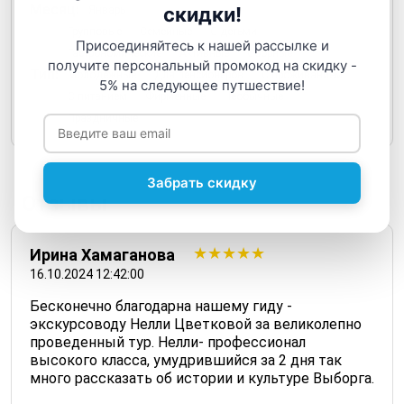
Месяц:
скидки!
Январь
Групповые
Семейные
С детьми
Присоединяйтесь к нашей рассылке и
Гастрономические
Активные
Сборные
получите персональный промокод на скидку -
Тип:
Молодежные
Для пенсионеров
С проживанием
5% на следующее путшествие!
С питанием
Фирменные
Необычные
Праздничные
Забрать скидку
Отзывы
5 из 5
Ирина Хамаганова
16.10.2024 12:42:00
Бесконечно благодарна нашему гиду -
экскурсоводу Нелли Цветковой за великолепно
проведенный тур. Нелли- профессионал
высокого класса, умудрившийся за 2 дня так
много рассказать об истории и культуре Выборга.