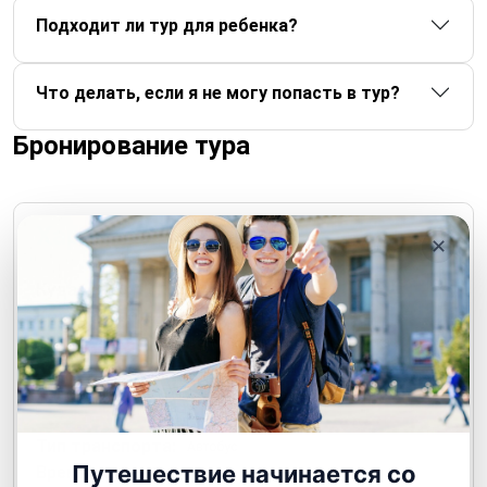
Подходит ли тур для ребенка?
Что делать, если я не могу попасть в тур?
Бронирование тура
Характеристики тура
✕
Куда:
Выборг
Россия
Количество дней:
2 дня
На выходные
1 человек
2 человека
3 человека
Количество
4 человека
5 человек
6 человек
человек:
7 человек
8 человек
9 человек
10 человек
Тип транспорта:
Автобус
Путешествие начинается со
Время года:
Зима