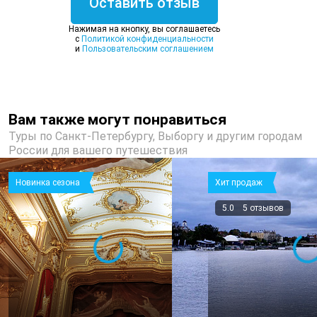
Оставить отзыв
Нажимая на кнопку, вы соглашаетесь
c
Политикой конфиденциальности
и
Пользовательским соглашением
Вам также могут понравиться
Туры по Санкт-Петербургу, Выборгу и другим городам
России для вашего путешествия
Новинка сезона
Хит продаж
5.0
5 отзывов