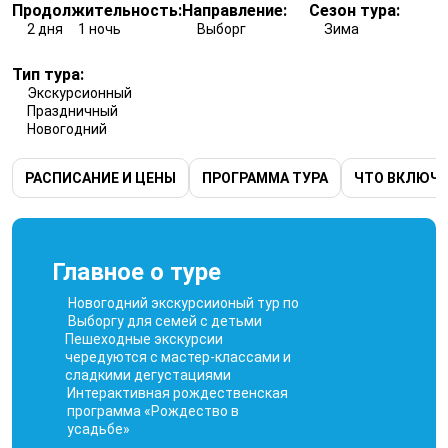
Продолжительность:
Направление:
Сезон тура:
2 дня
1 ночь
Выборг
Зима
Тип тура:
Экскурсионный
Праздничный
Новогодний
РАСПИСАНИЕ И ЦЕНЫ
ПРОГРАММА ТУРА
ЧТО ВКЛЮЧ
Главное о туре
Новогодний экскурсиионый тур по
Выборгу для семей с детьми
Пешеходные экскурсии
чередуются с мастер-классами и
сладкими дегустациями
Интерактивная рождественская
программа «Рождество в
усадьбе»