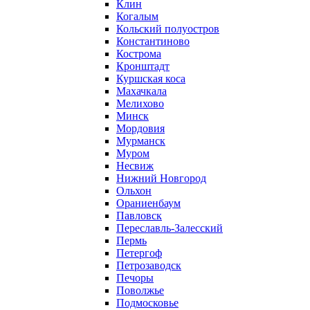
Клин
Когалым
Кольский полуостров
Константиново
Кострома
Кронштадт
Куршская коса
Махачкала
Мелихово
Минск
Мордовия
Мурманск
Муром
Несвиж
Нижний Новгород
Ольхон
Ораниенбаум
Павловск
Переславль-Залесский
Пермь
Петергоф
Петрозаводск
Печоры
Поволжье
Подмосковье