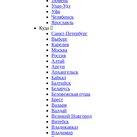
Тюмень
Улан-Удэ
Уфа
Челябинск
Ярославль
Куда
Санкт-Петербург
Выборг
Карелия
Москва
Россия
Алтай
Аргун
Архангельск
Байкал
Балтийск
Беларусь
Беловежская пуща
Брест
Валаам
Валдай
Великий Новгород
Витебск
Владикавказ
Владимир