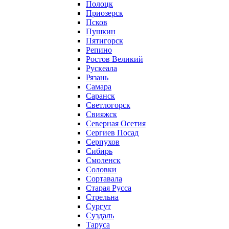
Полоцк
Приозерск
Псков
Пушкин
Пятигорск
Репино
Ростов Великий
Рускеала
Рязань
Самара
Саранск
Светлогорск
Свияжск
Северная Осетия
Сергиев Посад
Серпухов
Сибирь
Смоленск
Соловки
Сортавала
Старая Русса
Стрельна
Сургут
Суздаль
Таруса