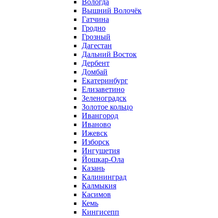
Вологда
Вышний Волочёк
Гатчина
Гродно
Грозный
Дагестан
Дальний Восток
Дербент
Домбай
Екатеринбург
Елизаветино
Зеленоградск
Золотое кольцо
Ивангород
Иваново
Ижевск
Изборск
Ингушетия
Йошкар-Ола
Казань
Калининград
Калмыкия
Касимов
Кемь
Кингисепп