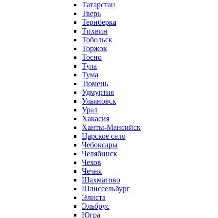
Татарстан
Тверь
Териберка
Тихвин
Тобольск
Торжок
Тосно
Тула
Тума
Тюмень
Удмуртия
Ульяновск
Урал
Хакасия
Ханты-Мансийск
Царское село
Чебоксары
Челябинск
Чехов
Чечня
Шахматово
Шлиссельбург
Элиста
Эльбрус
Югра