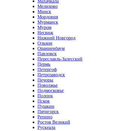
Махачкала
Мелихово
Минск
Мордовия
Мурманск
Муром
Несвиж
Нижний Новгород
Ольхон
Ораниенбаум
Павловск
Переславль-Залесский
Пермь
Петергоф
Петрозаводск
Печоры
Поволжье
Подмосковье
Полоцк
Псков
Пушкин
Пятигорск
Репино
Ростов Великий
Рускеала