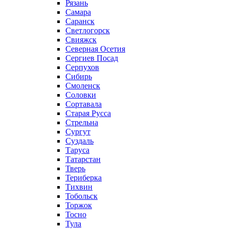
Рязань
Самара
Саранск
Светлогорск
Свияжск
Северная Осетия
Сергиев Посад
Серпухов
Сибирь
Смоленск
Соловки
Сортавала
Старая Русса
Стрельна
Сургут
Суздаль
Таруса
Татарстан
Тверь
Териберка
Тихвин
Тобольск
Торжок
Тосно
Тула