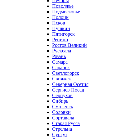
Печоры
Поволжье
Подмосковье
Полоцк
Псков
Пушкин
Пятигорск
Репино
Ростов Великий
Рускеала
Рязань
Самара
Саранск
Светлогорск
Свияжск
Северная Осетия
Сергиев Посад
Серпухов
Сибирь
Смоленск
Соловки
Сортавала
Старая Русса
Стрельна
Сургут