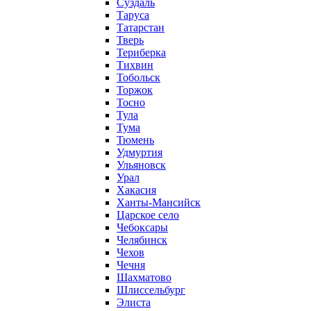
Суздаль
Таруса
Татарстан
Тверь
Териберка
Тихвин
Тобольск
Торжок
Тосно
Тула
Тума
Тюмень
Удмуртия
Ульяновск
Урал
Хакасия
Ханты-Мансийск
Царское село
Чебоксары
Челябинск
Чехов
Чечня
Шахматово
Шлиссельбург
Элиста