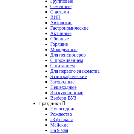
Групповые
Семейные
С детьми
ВИП
Авторские
Гастрономические
Активные
Сборные
Горящие
Молодежные
Для пенсионеров
С проживанием
С питанием
Для первого знакомства
Этнографические
Загородные
Пешеходные
Экскурсионные
Выбери ВУЗ
Праздники
Новогодние
Рождество
23 февраля
Майские
На 9 мая