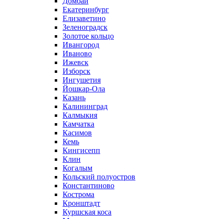
Домбай
Екатеринбург
Елизаветино
Зеленоградск
Золотое кольцо
Ивангород
Иваново
Ижевск
Изборск
Ингушетия
Йошкар-Ола
Казань
Калининград
Калмыкия
Камчатка
Касимов
Кемь
Кингисепп
Клин
Когалым
Кольский полуостров
Константиново
Кострома
Кронштадт
Куршская коса