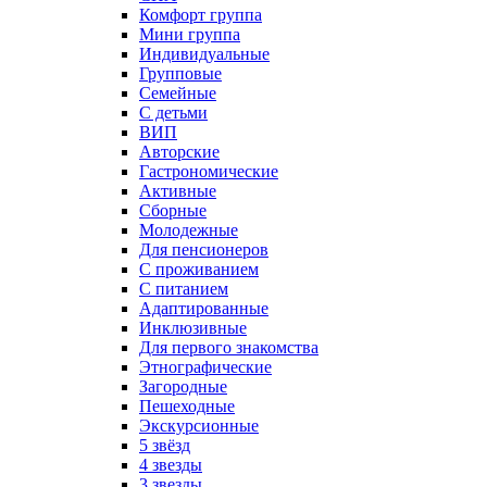
Комфорт группа
Мини группа
Индивидуальные
Групповые
Семейные
С детьми
ВИП
Авторские
Гастрономические
Активные
Сборные
Молодежные
Для пенсионеров
С проживанием
С питанием
Адаптированные
Инклюзивные
Для первого знакомства
Этнографические
Загородные
Пешеходные
Экскурсионные
5 звёзд
4 звезды
3 звезды