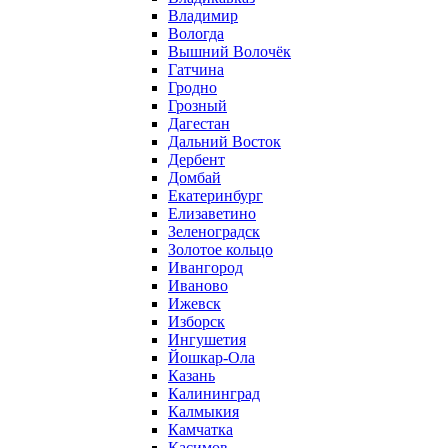
Владимир
Вологда
Вышний Волочёк
Гатчина
Гродно
Грозный
Дагестан
Дальний Восток
Дербент
Домбай
Екатеринбург
Елизаветино
Зеленоградск
Золотое кольцо
Ивангород
Иваново
Ижевск
Изборск
Ингушетия
Йошкар-Ола
Казань
Калининград
Калмыкия
Камчатка
Касимов