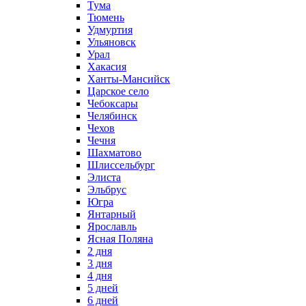
Тума
Тюмень
Удмуртия
Ульяновск
Урал
Хакасия
Ханты-Мансийск
Царское село
Чебоксары
Челябинск
Чехов
Чечня
Шахматово
Шлиссельбург
Элиста
Эльбрус
Югра
Янтарный
Ярославль
Ясная Поляна
2 дня
3 дня
4 дня
5 дней
6 дней