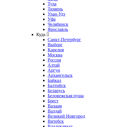
Тула
Тюмень
Улан-Удэ
Уфа
Челябинск
Ярославль
Куда
Санкт-Петербург
Выборг
Карелия
Москва
Россия
Алтай
Аргун
Архангельск
Байкал
Балтийск
Беларусь
Беловежская пуща
Брест
Валаам
Валдай
Великий Новгород
Витебск
Владикавказ