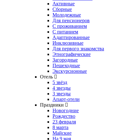
Активные
Сборные
Молодежные
Для пенсионеров
С проживанием
С питанием
Адаптированные
Инклюзивные
Для первого знакомства
Этнографические
Загородные
Пешеходные
Экскурсионные
Отель
5 звёзд
4 звезды
3 звезды
Апарт-отели
Праздники
Новогодние
Рождество
23 февраля
8 марта
Майские
На 9 мая