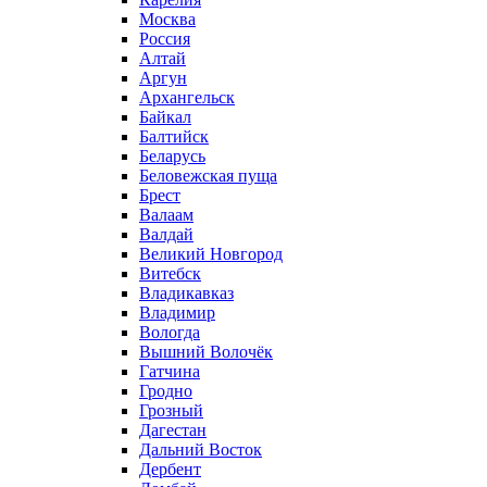
Москва
Россия
Алтай
Аргун
Архангельск
Байкал
Балтийск
Беларусь
Беловежская пуща
Брест
Валаам
Валдай
Великий Новгород
Витебск
Владикавказ
Владимир
Вологда
Вышний Волочёк
Гатчина
Гродно
Грозный
Дагестан
Дальний Восток
Дербент