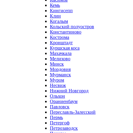
Кемь
Кингисепп
Клин
Когалым
Кольский полуостров
Константиново
Кострома
Кронштадт
Куршская коса
Махачкала
Мелихово
Минск
Мордовия
Мурманск
Муром
Несвиж
Нижний Новгород
Ольхон
Ораниенбаум
Павловск
Переславль-Залесский
Пермь
Петергоф
Петрозаводск