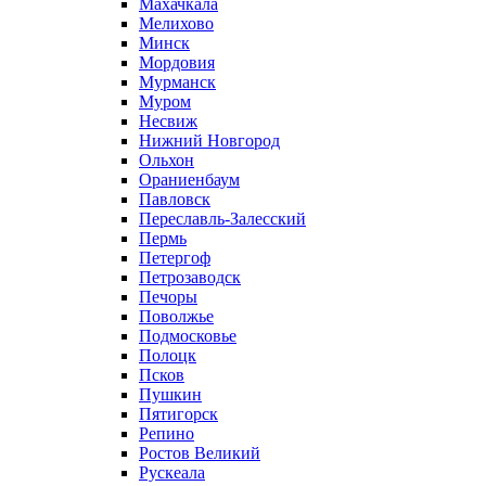
Махачкала
Мелихово
Минск
Мордовия
Мурманск
Муром
Несвиж
Нижний Новгород
Ольхон
Ораниенбаум
Павловск
Переславль-Залесский
Пермь
Петергоф
Петрозаводск
Печоры
Поволжье
Подмосковье
Полоцк
Псков
Пушкин
Пятигорск
Репино
Ростов Великий
Рускеала