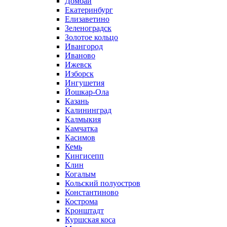
Домбай
Екатеринбург
Елизаветино
Зеленоградск
Золотое кольцо
Ивангород
Иваново
Ижевск
Изборск
Ингушетия
Йошкар-Ола
Казань
Калининград
Калмыкия
Камчатка
Касимов
Кемь
Кингисепп
Клин
Когалым
Кольский полуостров
Константиново
Кострома
Кронштадт
Куршская коса