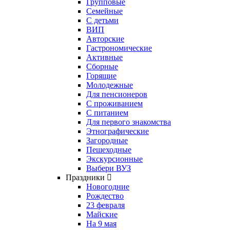
Групповые
Семейные
С детьми
ВИП
Авторские
Гастрономические
Активные
Сборные
Горящие
Молодежные
Для пенсионеров
С проживанием
С питанием
Для первого знакомства
Этнографические
Загородные
Пешеходные
Экскурсионные
Выбери ВУЗ
Праздники
Новогодние
Рождество
23 февраля
Майские
На 9 мая