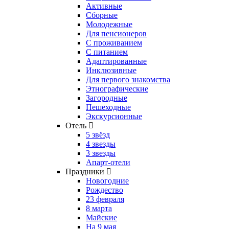
Активные
Сборные
Молодежные
Для пенсионеров
С проживанием
С питанием
Адаптированные
Инклюзивные
Для первого знакомства
Этнографические
Загородные
Пешеходные
Экскурсионные
Отель
5 звёзд
4 звезды
3 звезды
Апарт-отели
Праздники
Новогодние
Рождество
23 февраля
8 марта
Майские
На 9 мая