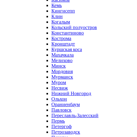
Кемь
Кингисепп
Клин
Когалым
Кольский полуостров
Константиново
Кострома
Кронштадт
Куршская коса
Махачкала
Мелихово
Минск
Мордовия
Мурманск
Муром
Несвиж
Нижний Новгород
Ольхон
Ораниенбаум
Павловск
Переславль-Залесский
Пермь
Петергоф
Петрозаводск