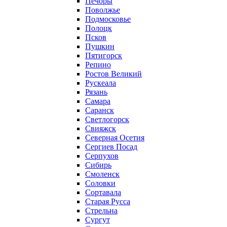
Печоры
Поволжье
Подмосковье
Полоцк
Псков
Пушкин
Пятигорск
Репино
Ростов Великий
Рускеала
Рязань
Самара
Саранск
Светлогорск
Свияжск
Северная Осетия
Сергиев Посад
Серпухов
Сибирь
Смоленск
Соловки
Сортавала
Старая Русса
Стрельна
Сургут