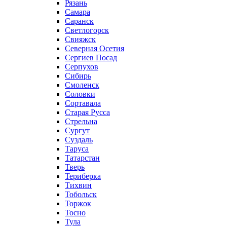
Рязань
Самара
Саранск
Светлогорск
Свияжск
Северная Осетия
Сергиев Посад
Серпухов
Сибирь
Смоленск
Соловки
Сортавала
Старая Русса
Стрельна
Сургут
Суздаль
Таруса
Татарстан
Тверь
Териберка
Тихвин
Тобольск
Торжок
Тосно
Тула