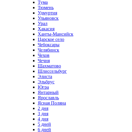
Тума
Тюмень
Удмуртия
Ульяновск
Урал
Хакасия
Ханты-Мансийск
Царское село
Чебоксары
Челябинск
Чехов
Чечня
Шахматово
Шлиссельбург
Элиста
Эльбрус
Югра
Янтарный
Ярославль
Ясная Поляна
2 дня
3 дня
4 дня
5 дней
6 дней