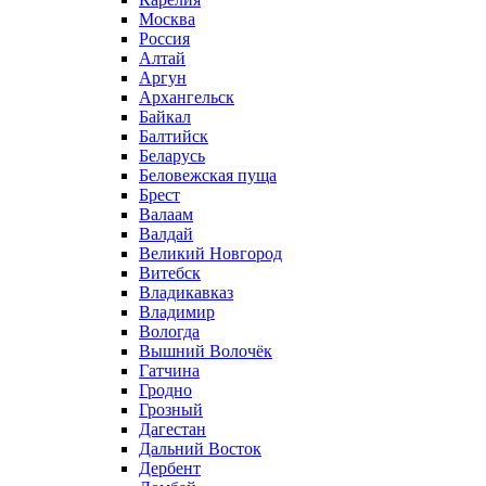
Москва
Россия
Алтай
Аргун
Архангельск
Байкал
Балтийск
Беларусь
Беловежская пуща
Брест
Валаам
Валдай
Великий Новгород
Витебск
Владикавказ
Владимир
Вологда
Вышний Волочёк
Гатчина
Гродно
Грозный
Дагестан
Дальний Восток
Дербент