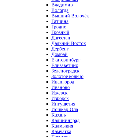
Владимир
Вологда
Вышний Волочёк
Гатчина
Гродно
Грозный
Дагестан
Дальний Восток
Дербент
Домбай
Екатеринбург
Елизаветино
Зеленоградск
Золотое кольцо
Ивангород
Иваново
Ижевск
Изборск
Ингушетия
Йошкар-Ола
Казань
Калининград
Калмыкия
Камчатка
Касимов