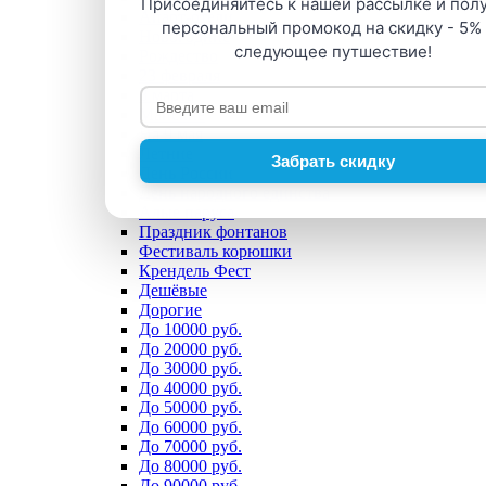
Присоединяйтесь к нашей рассылке и пол
Апарт-отели
персональный промокод на скидку - 5%
Новогодние
следующее путшествие!
Рождество
23 февраля
8 марта
Майские
На 9 мая
Летние
Забрать скидку
День России
День народного единства
Алые паруса
Праздник фонтанов
Фестиваль корюшки
Крендель Фест
Дешёвые
Дорогие
До 10000 руб.
До 20000 руб.
До 30000 руб.
До 40000 руб.
До 50000 руб.
До 60000 руб.
До 70000 руб.
До 80000 руб.
До 90000 руб.