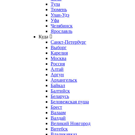
Тула
Тюмень
Улан-Удэ
Уфа
Челябинск
Ярославль
Куда
Санкт-Петербург
Выборг
Карелия
Москва
Россия
Алтай
Аргун
Архангельск
Байкал
Балтийск
Беларусь
Беловежская пуща
Брест
Валаам
Валдай
Великий Новгород
Витебск
Владикавказ