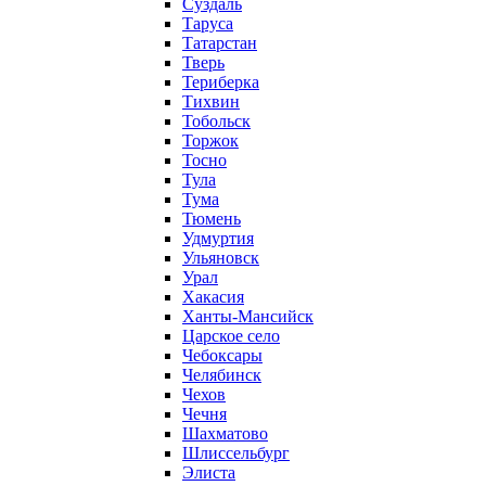
Суздаль
Таруса
Татарстан
Тверь
Териберка
Тихвин
Тобольск
Торжок
Тосно
Тула
Тума
Тюмень
Удмуртия
Ульяновск
Урал
Хакасия
Ханты-Мансийск
Царское село
Чебоксары
Челябинск
Чехов
Чечня
Шахматово
Шлиссельбург
Элиста