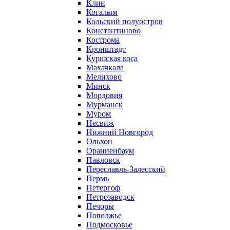
Клин
Когалым
Кольский полуостров
Константиново
Кострома
Кронштадт
Куршская коса
Махачкала
Мелихово
Минск
Мордовия
Мурманск
Муром
Несвиж
Нижний Новгород
Ольхон
Ораниенбаум
Павловск
Переславль-Залесский
Пермь
Петергоф
Петрозаводск
Печоры
Поволжье
Подмосковье