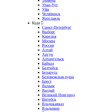
Тюмень
Улан-Удэ
Уфа
Челябинск
Ярославль
Куда
Санкт-Петербург
Выборг
Карелия
Москва
Россия
Алтай
Аргун
Архангельск
Байкал
Балтийск
Беларусь
Беловежская пуща
Брест
Валаам
Валдай
Великий Новгород
Витебск
Владикавказ
Владимир