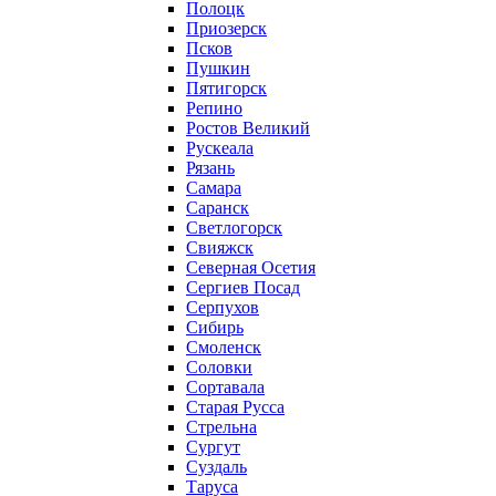
Полоцк
Приозерск
Псков
Пушкин
Пятигорск
Репино
Ростов Великий
Рускеала
Рязань
Самара
Саранск
Светлогорск
Свияжск
Северная Осетия
Сергиев Посад
Серпухов
Сибирь
Смоленск
Соловки
Сортавала
Старая Русса
Стрельна
Сургут
Суздаль
Таруса