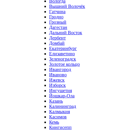
Вологда
Вышний Волочёк
Гатчина
Гродно
Грозный
Дагестан
Дальний Восток
Дербент
Домбай
Екатеринбург
Елизаветино
Зеленоградск
Золотое кольцо
Ивангород
Иваново
Ижевск
Изборск
Ингушетия
Йошкар-Ола
Казань
Калининград
Калмыкия
Касимов
Кемь
Кингисепп