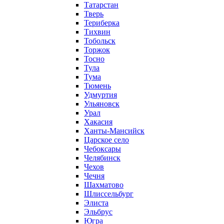
Татарстан
Тверь
Териберка
Тихвин
Тобольск
Торжок
Тосно
Тула
Тума
Тюмень
Удмуртия
Ульяновск
Урал
Хакасия
Ханты-Мансийск
Царское село
Чебоксары
Челябинск
Чехов
Чечня
Шахматово
Шлиссельбург
Элиста
Эльбрус
Югра