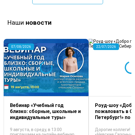
Наши
новости
07/08/2026
22/07/2026
Вебинар «Учебный год
Роуд-шоу «Добр
близко: сборные, школьные и
пожаловать в С
индивидуальные туры»
Петербург!» по С
9 августа, в среду, в 13:00
Дорогие коллеги! 
приглашаем на онлайн-вебинар
«Невские Сезоны» 