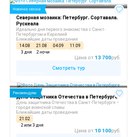
Сортавала
 Круглый год
Новинка сезона
Северная мозаика: Петербург. Сортавала.
Рускеала
Идеально дня первого знакомства с Санкт-
Петербургом и Карелией
Ближайшие даты проведения:
14.08
21.08
04.09
11.09
3 дня
2 ночи
Цена от:
13 700
руб.
Смотреть тур
Санкт-Петербург
Кронштадт
Ораниенбаум
 Зима
Рекомендуем
День Защитника Отечества в Петербурге
День защитника Отечества в Санкт-Петербурге –
городе воинской славы
Ближайшие даты проведения:
21.02
2 или 3 дня
Цена от:
10 100
руб.