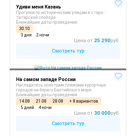
Удиви меня Казань
Прогулки по историческим улицам и старо-
татарской слободе
Ближайшие даты проведения:
30.10
3 дня
2 ночи
Цена от:
25 290
руб.
Смотреть тур
Калининград
Балтийск
Светлогорск
 Круглый год
На самом западе России
Насладитесь золотыми пляжами курортных
городов на берегу Балтийского моря
Ближайшие даты проведения:
14.08
21.08
28.08
+ 8 вариантов
5 дней
4 ночи
Цена от:
30 000
руб.
Смотреть тур