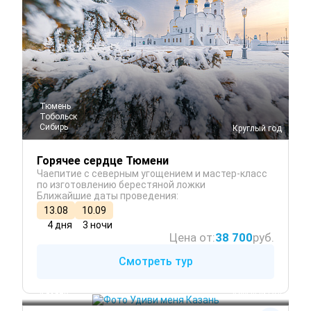
Тюмень
Тобольск
Сибирь
 Круглый год
Горячее сердце Тюмени
Чаепитие с северным угощением и мастер-класс
по изготовлению берестяной ложки
Ближайшие даты проведения:
13.08
10.09
4 дня
3 ночи
Цена от:
38 700
руб.
Смотреть тур
Казань
 Круглый год