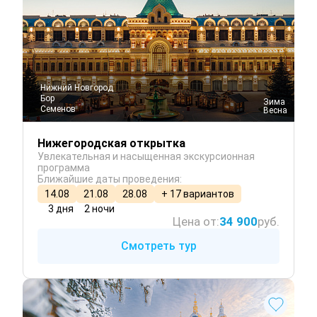
Нижний Новгород
Бор
 Зима
Семенов
 Весна
Нижегородская открытка
Увлекательная и насыщенная экскурсионная
программа
Ближайшие даты проведения:
14.08
21.08
28.08
+ 17 вариантов
3 дня
2 ночи
Цена от:
34 900
руб.
Смотреть тур