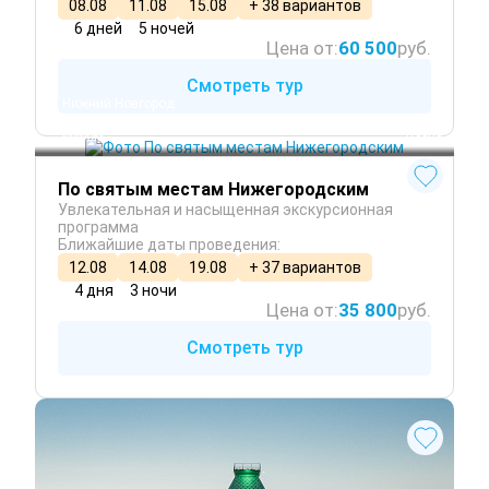
08.08
11.08
15.08
+ 38 вариантов
6 дней
5 ночей
Цена от:
60 500
руб.
Смотреть тур
Нижний Новгород
Бор
 Зима
Муром
 Весна
По святым местам Нижегородским
Увлекательная и насыщенная экскурсионная
программа
Ближайшие даты проведения:
12.08
14.08
19.08
+ 37 вариантов
4 дня
3 ночи
Цена от:
35 800
руб.
Смотреть тур