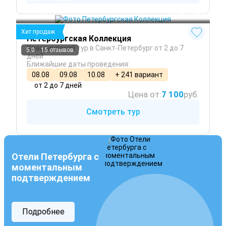
Петергоф
Гатчина
 Круглый год
Хит продаж
Петербургская Коллекция
Классический тур в Санкт-Петербург от 2 до 7
5.0
15 отзывов
дней
Ближайшие даты проведения:
08.08
09.08
10.08
+ 241 вариант
от 2 до 7 дней
Цена от:
7 100
руб.
Смотреть тур
Отели Петербурга с
моментальным
подтверждением
Подробнее