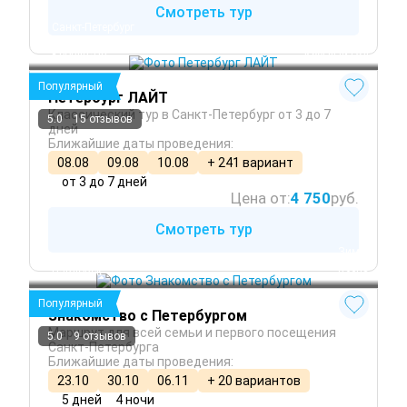
Смотреть тур
Санкт-Петербург
Петергоф
Кронштадт
 Круглый год
Популярный
Петербург ЛАЙТ
Классический тур в Санкт-Петербург от 3 до 7
5.0
15 отзывов
дней
Ближайшие даты проведения:
08.08
09.08
10.08
+ 241 вариант
от 3 до 7 дней
Цена от:
4 750
руб.
Смотреть тур
 Зима
Санкт-Петербург
 Осень
Павловск
 Весна
Популярный
Знакомство с Петербургом
Маршрут для всей семьи и первого посещения
5.0
9 отзывов
Санкт-Петербурга
Ближайшие даты проведения:
23.10
30.10
06.11
+ 20 вариантов
5 дней
4 ночи