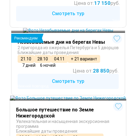
Цена от:
17 150
руб.
Смотреть тур
 Зима
Санкт-Петербург
 Осень
Петергоф
 Весна
Рекомендуем
Незабываемые дни на берегах Невы
2 пригорода из ожерелья Петербурга и 5 дворцов
Ближайшие даты проведения:
21.10
28.10
04.11
+ 21 вариант
7 дней
6 ночей
Цена от:
28 850
руб.
Смотреть тур
Нижний Новгород
Городец
Семенов
 Круглый год
Большое путешествие по Земле
Нижегородской
Увлекательная и насыщенная экскурсионная
программа
Ближайшие даты проведения: