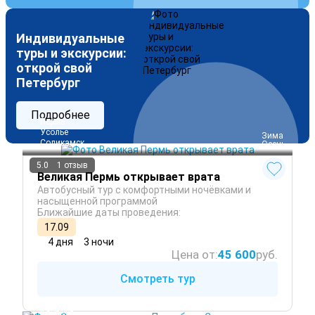
Индивидуальные
туры и экскурсии:
открой свой
Петербург
Подробнее
Пермь
Усолье
 Зима
Соликамск
 Осень
5.0
1 отзыв
Великая Пермь открывает врата
Автобусный тур с комфортными ночёвками и
насыщенной программой
Ближайшие даты проведения:
17.09
4 дня
3 ночи
Цена от:
45 600
руб.
Смотреть тур
Санкт-Петербург
Карелия