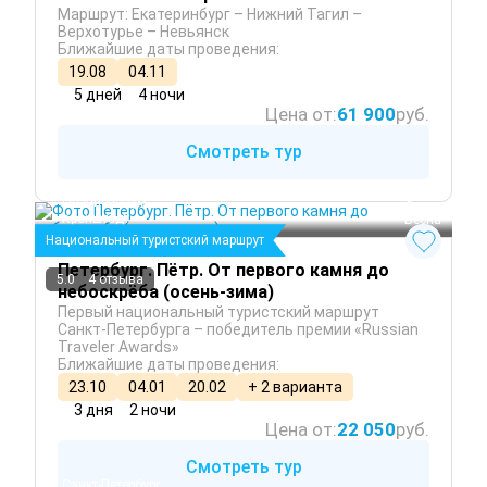
Маршрут: Екатеринбург – Нижний Тагил –
Верхотурье – Невьянск
Ближайшие даты проведения:
19.08
04.11
5 дней
4 ночи
Цена от:
61 900
руб.
Смотреть тур
Санкт-Петербург
 Зима
Ораниенбаум
 Осень
Кронштадт
 Весна
Национальный туристский маршрут
Петербург. Пётр. От первого камня до
5.0
4 отзыва
небоскрёба (осень-зима)
Первый национальный туристский маршрут
Санкт-Петербурга – победитель премии «Russian
Traveler Awards»
Ближайшие даты проведения:
23.10
04.01
20.02
+ 2 варианта
3 дня
2 ночи
Цена от:
22 050
руб.
Смотреть тур
Санкт-Петербург