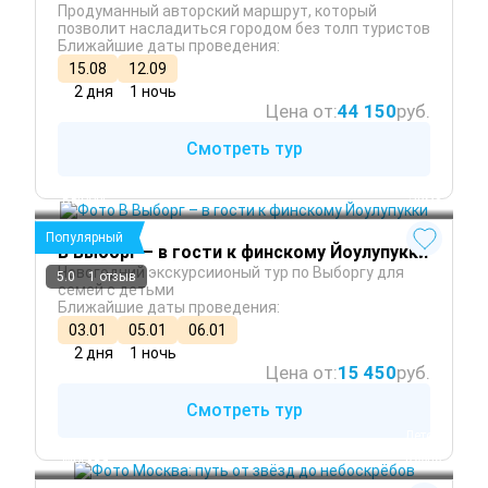
Продуманный авторский маршрут, который
позволит насладиться городом без толп туристов
Ближайшие даты проведения:
15.08
12.09
2 дня
1 ночь
Цена от:
44 150
руб.
Смотреть тур
Выборг
 Зима
Популярный
В Выборг – в гости к финскому Йоулупукки
Новогодний экскурсиионый тур по Выборгу для
5.0
1 отзыв
семей с детьми
Ближайшие даты проведения:
03.01
05.01
06.01
2 дня
1 ночь
Цена от:
15 450
руб.
Смотреть тур
 Лето
 Осень
Москва
 Весна