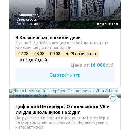
Калининград
Светлогорск
Зеленоградск
 Круглый год
В Калининград в любой день
Тур на 2-7 дней в заездом в любой день недели
Ближайшие даты проведения:
07.08
08.08
09.08
+ 79 вариантов
от 2 до 7 дней
Цена от:
16 000
руб.
Смотреть тур
Санкт-Петербург
 Круглый год
Цифровой Петербург: От классики к VR и
ИИ для школьников на 2 дня
Погружение в историю и технологии Петербурга —
Технопарк «Ленполиграфмаш», Яндекс-музей с
интерактивом