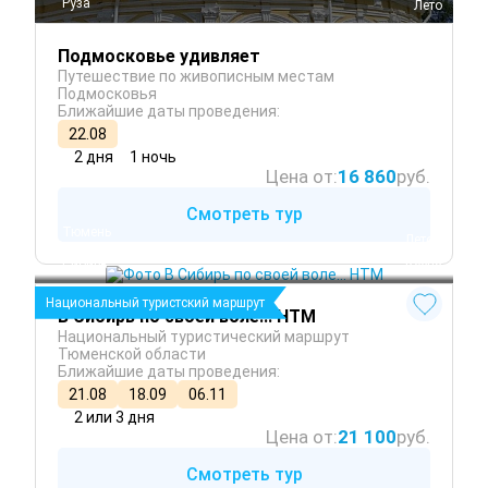
Руза
 Лето
Подмосковье удивляет
Путешествие по живописным местам
Подмосковья
Ближайшие даты проведения:
22.08
2 дня
1 ночь
Цена от:
16 860
руб.
Смотреть тур
Тюмень
 Лето
Тобольск
 Осень
Сибирь
 Весна
Национальный туристский маршрут
В Сибирь по своей воле... НТМ
Национальный туристический маршрут
Тюменской области
Ближайшие даты проведения:
21.08
18.09
06.11
2 или 3 дня
Цена от:
21 100
руб.
Смотреть тур