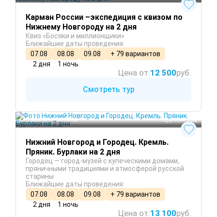
Карман России –экспедиция с квизом по
Нижнему Новгороду на 2 дня
Квиз «Босяки и миллионщики»
Ближайшие даты проведения:
07.08
08.08
09.08
+ 79 вариантов
2 дня
1 ночь
Цена от:
12 500
руб.
Смотреть тур
Городец
Нижний Новгород
 Круглый год
Нижний Новгород и Городец. Кремль.
Пряник. Бурлаки на 2 дня
Городец — город-музей с купеческими домами,
пряничными традициями и атмосферой русской
старины
Ближайшие даты проведения:
07.08
08.08
09.08
+ 79 вариантов
2 дня
1 ночь
Цена от:
13 100
руб.