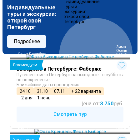
Индивидуальные
туры и экскурсии:
открой свой
Петербург
Подробнее
 Зима
 Осень
Санкт-Петербург
 Весна
Рекомендуем
Выходные в Петербурге: Фаберже
Путешествие в Петербург на выходные - с субботы
по воскресенье
Ближайшие даты проведения:
24.10
31.10
07.11
+ 22 варианта
2 дня
1 ночь
Цена от:
3 750
руб.
Смотреть тур
Выборг
 Осень
Хит продаж