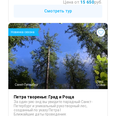
Цена от:
15 650
руб.
Смотреть тур
Новинка сезона
 Лето
Санкт-Петербург
 Осень
Петра творенье: Град и Роща
За один уик-энд вы увидите парадный Санкт-
Петербург и уникальный рукотворный лес,
созданный по указу Петра I
Ближайшие даты проведения: