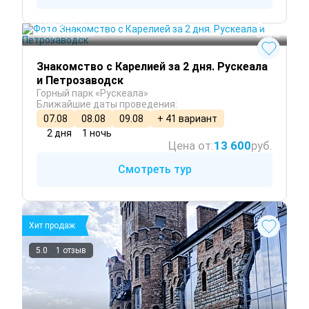
Санкт-Петербург
 Лето
Сортавала
 Осень
Петрозаводск
 Весна
Знакомство с Карелией за 2 дня. Рускеала
и Петрозаводск
Горный парк «Рускеала»
Ближайшие даты проведения:
07.08
08.08
09.08
+ 41 вариант
2 дня
1 ночь
Цена от:
13 600
руб.
Смотреть тур
Хит продаж
5.0
1 отзыв