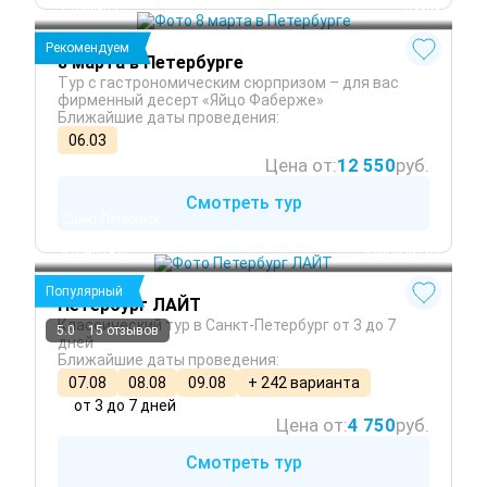
Стрельна
 Весна
Рекомендуем
8 марта в Петербурге
Тур с гастрономическим сюрпризом – для вас
фирменный десерт «Яйцо Фаберже»
Ближайшие даты проведения:
06.03
Цена от:
12 550
руб.
Смотреть тур
Санкт-Петербург
Петергоф
Кронштадт
 Круглый год
Популярный
Петербург ЛАЙТ
Классический тур в Санкт-Петербург от 3 до 7
5.0
15 отзывов
дней
Ближайшие даты проведения:
07.08
08.08
09.08
+ 242 варианта
от 3 до 7 дней
Цена от:
4 750
руб.
Смотреть тур