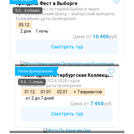
Крендель Фест в Выборге
Познакомимся с историей Выборга через
5.0
4 отзыва
гастрономический бренд – выборгский крендель
Ближайшие даты проведения:
05.12
2 дня
1 ночь
Цена от:
10 400
руб.
Смотреть тур
Санкт-Петербург
 Зима
Ранее бронирование
Новогодняя Петербургская Коллекция
Хит-продаж 2024-2026 годов
5.0
1 отзыв
Ближайшие даты проведения:
31.12
01.01
02.01
+ 7 вариантов
от 2 до 7 дней
Цена от:
7 450
руб.
Смотреть тур
Серпухов
 Лето
Таруса
 Весна