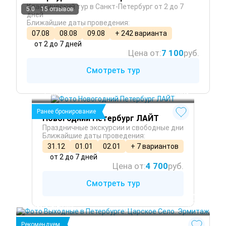
Классический тур в Санкт-Петербург от 2 до 7
5.0
15 отзывов
дней
Ближайшие даты проведения:
07.08
08.08
09.08
+ 242 варианта
от 2 до 7 дней
Цена от:
7 100
руб.
Смотреть тур
Санкт-Петербург
 Зима
Ранее бронирование
Новогодний Петербург ЛАЙТ
Праздничные экскурсии и свободные дни
Ближайшие даты проведения:
31.12
01.01
02.01
+ 7 вариантов
от 2 до 7 дней
Цена от:
4 700
руб.
Смотреть тур
 Зима
 Осень
Санкт-Петербург
 Весна
Рекомендуем