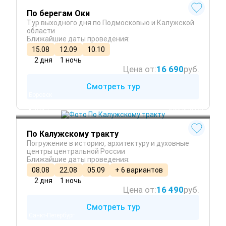
По берегам Оки
Тур выходного дня по Подмосковью и Калужской
области
Ближайшие даты проведения:
15.08
12.09
10.10
2 дня
1 ночь
Цена от:
16 690
руб.
Смотреть тур
Боровск
Малоярославец
Калуга
 Круглый год
По Калужскому тракту
Погружение в историю, архитектуру и духовные
центры центральной России
Ближайшие даты проведения:
08.08
22.08
05.09
+ 6 вариантов
2 дня
1 ночь
Цена от:
16 490
руб.
Смотреть тур
Санкт-Петербург
Петергоф