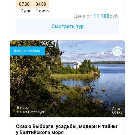
07.08
04.09
2 дня
1 ночь
Цена от:
11 100
руб.
Смотреть тур
Новинка сезона
Выборг
 Лето
Санкт-Петербург
 Осень
Сказ о Выборге: усадьбы, модерн и тайны
у Балтийского моря