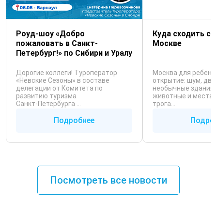
Роуд-шоу «Добро
Куда сходить с 
пожаловать в Санкт-
Москве
Петербург!» по Сибири и Уралу
Дорогие коллеги! Туроператор
Москва для ребёнк
«Невские Сезоны» в составе
открытие: шум, дви
делегации от Комитета по
необычные здания, 
развитию туризма
животные и места,
Санкт‑Петербурга ...
трога...
Подробнее
Подро
Посмотреть все новости