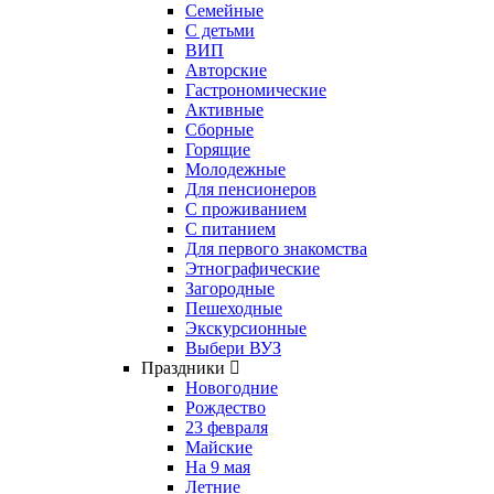
Семейные
С детьми
ВИП
Авторские
Гастрономические
Активные
Сборные
Горящие
Молодежные
Для пенсионеров
С проживанием
С питанием
Для первого знакомства
Этнографические
Загородные
Пешеходные
Экскурсионные
Выбери ВУЗ
Праздники
Новогодние
Рождество
23 февраля
Майские
На 9 мая
Летние