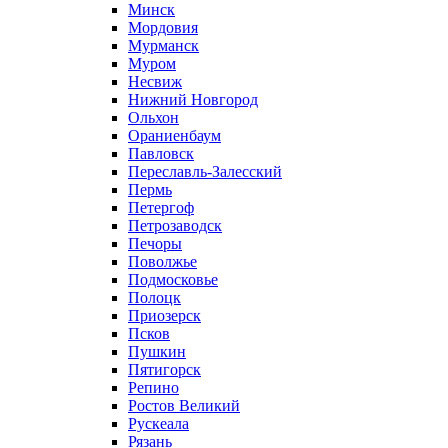
Минск
Мордовия
Мурманск
Муром
Несвиж
Нижний Новгород
Ольхон
Ораниенбаум
Павловск
Переславль-Залесский
Пермь
Петергоф
Петрозаводск
Печоры
Поволжье
Подмосковье
Полоцк
Приозерск
Псков
Пушкин
Пятигорск
Репино
Ростов Великий
Рускеала
Рязань