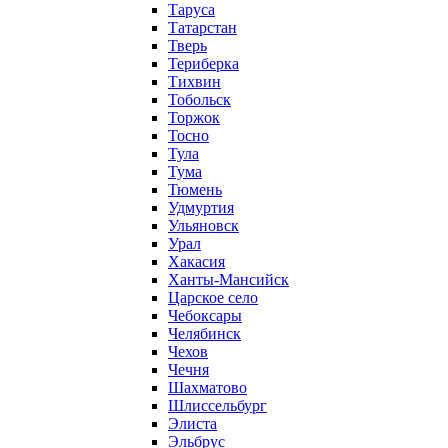
Таруса
Татарстан
Тверь
Териберка
Тихвин
Тобольск
Торжок
Тосно
Тула
Тума
Тюмень
Удмуртия
Ульяновск
Урал
Хакасия
Ханты-Мансийск
Царское село
Чебоксары
Челябинск
Чехов
Чечня
Шахматово
Шлиссельбург
Элиста
Эльбрус