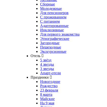
Сборные
Молодежные
Для пенсионеров
С проживанием
С питанием
Адаптированные
Инклюзивные
Для первого знакомства
Этнографические
Загородные
Пешеходные
Экскурсионные
Отель
5 звёзд
4 звезды
3 звезды
Апарт-отели
Праздники
Новогодние
Рождество
23 февраля
8 марта
Майские
На 9 мая