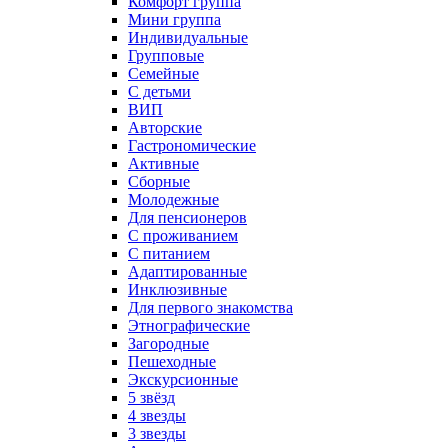
Комфорт группа
Мини группа
Индивидуальные
Групповые
Семейные
С детьми
ВИП
Авторские
Гастрономические
Активные
Сборные
Молодежные
Для пенсионеров
С проживанием
С питанием
Адаптированные
Инклюзивные
Для первого знакомства
Этнографические
Загородные
Пешеходные
Экскурсионные
5 звёзд
4 звезды
3 звезды