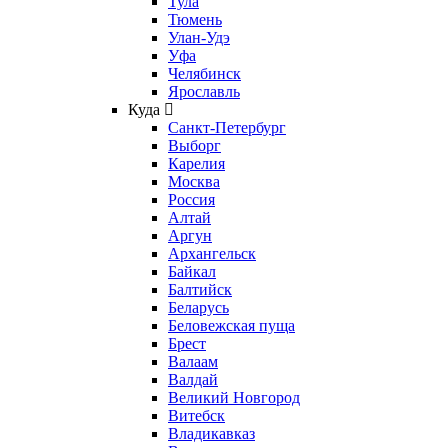
Тула
Тюмень
Улан-Удэ
Уфа
Челябинск
Ярославль
Куда
Санкт-Петербург
Выборг
Карелия
Москва
Россия
Алтай
Аргун
Архангельск
Байкал
Балтийск
Беларусь
Беловежская пуща
Брест
Валаам
Валдай
Великий Новгород
Витебск
Владикавказ