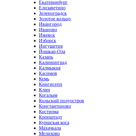
Екатеринбург
Елизаветино
Зеленоградск
Золотое кольцо
Ивангород
Иваново
Ижевск
Изборск
Ингушетия
Йошкар-Ола
Казань
Калининград
Калмыкия
Касимов
Кемь
Кингисепп
Клин
Когалым
Кольский полуостров
Константиново
Кострома
Кронштадт
Куршская коса
Махачкала
Мелихово