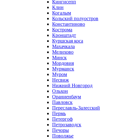
Кингисепп
Клин
Когалым
Кольский полуостров
Константиново
Кострома
Кронштадт
Куршская коса
Махачкала
Мелихово
Минск
Мордовия
Мурманск
Муром
Несвиж
Нижний Новгород
Ольхон
Ораниенбаум
Павловск
Переславль-Залесский
Пермь
Петергоф
Петрозаводск
Печоры
Поволжье