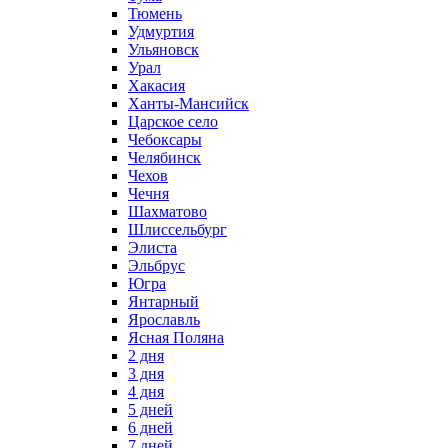
Тюмень
Удмуртия
Ульяновск
Урал
Хакасия
Ханты-Мансийск
Царское село
Чебоксары
Челябинск
Чехов
Чечня
Шахматово
Шлиссельбург
Элиста
Эльбрус
Югра
Янтарный
Ярославль
Ясная Поляна
2 дня
3 дня
4 дня
5 дней
6 дней
7 дней