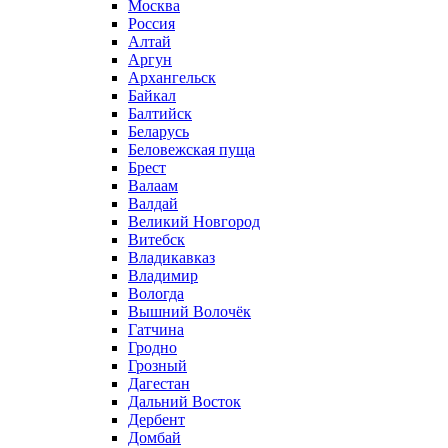
Москва
Россия
Алтай
Аргун
Архангельск
Байкал
Балтийск
Беларусь
Беловежская пуща
Брест
Валаам
Валдай
Великий Новгород
Витебск
Владикавказ
Владимир
Вологда
Вышний Волочёк
Гатчина
Гродно
Грозный
Дагестан
Дальний Восток
Дербент
Домбай