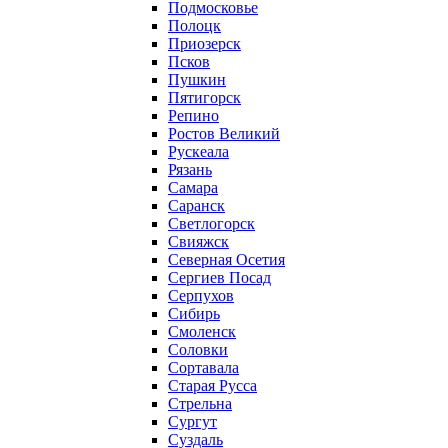
Подмосковье
Полоцк
Приозерск
Псков
Пушкин
Пятигорск
Репино
Ростов Великий
Рускеала
Рязань
Самара
Саранск
Светлогорск
Свияжск
Северная Осетия
Сергиев Посад
Серпухов
Сибирь
Смоленск
Соловки
Сортавала
Старая Русса
Стрельна
Сургут
Суздаль