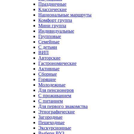
Праздничные
Классические
Национальные маршруты
Комфорт группа
Мини группа
Индивидуальные
Групповые
Семейные
С детьми
ВИП
Авторские
Гастрономические
Активные
Сборные
Горящие
Молодежные
Для пенсионеров
С проживанием
С питанием
Для первого знакомства
Этнографические
Загородные
Пешеходные
Экскурсионные
Выбери ВУЗ