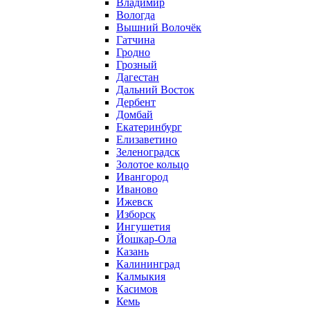
Владимир
Вологда
Вышний Волочёк
Гатчина
Гродно
Грозный
Дагестан
Дальний Восток
Дербент
Домбай
Екатеринбург
Елизаветино
Зеленоградск
Золотое кольцо
Ивангород
Иваново
Ижевск
Изборск
Ингушетия
Йошкар-Ола
Казань
Калининград
Калмыкия
Касимов
Кемь