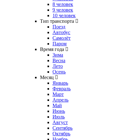
8 человек
9 человек
10 человек
Тип транспорта
Поезд
Автобус
Самолёт
Паром
Время года
Зима
Весна
Лето
Осень
Месяц
Январь
Февраль
Март
Апрель
Май
Июнь
Июль
Август
Сентябрь
Октябрь
Ноябрь