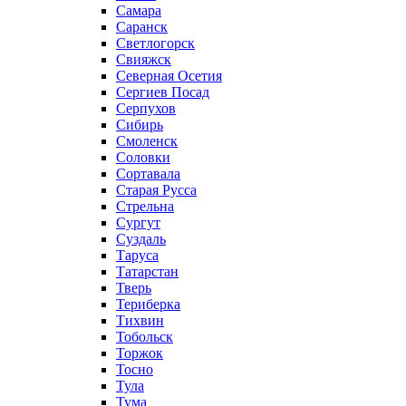
Самара
Саранск
Светлогорск
Свияжск
Северная Осетия
Сергиев Посад
Серпухов
Сибирь
Смоленск
Соловки
Сортавала
Старая Русса
Стрельна
Сургут
Суздаль
Таруса
Татарстан
Тверь
Териберка
Тихвин
Тобольск
Торжок
Тосно
Тула
Тума