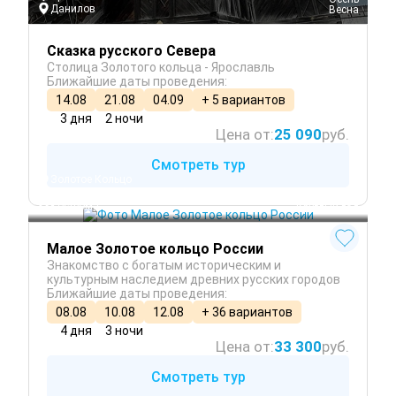
Данилов
 Весна
Сказка русского Севера
Столица Золотого кольца - Ярославль
Ближайшие даты проведения:
14.08
21.08
04.09
+ 5 вариантов
3 дня
2 ночи
Цена от:
25 090
руб.
Смотреть тур
Золотое Кольцо
Суздаль
Кострома
 Круглый год
Малое Золотое кольцо России
Знакомство с богатым историческим и
культурным наследием древних русских городов
Ближайшие даты проведения:
08.08
10.08
12.08
+ 36 вариантов
4 дня
3 ночи
Цена от:
33 300
руб.
Смотреть тур