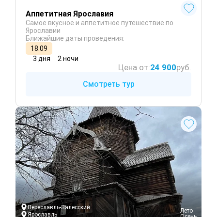
Аппетитная Ярославия
Самое вкусное и аппетитное путешествие по
Ярославии
Ближайшие даты проведения:
18.09
3 дня
2 ночи
Цена от:
24 900
руб.
Смотреть тур
Переславль-Залесский
 Лето
Ярославль
 Осень