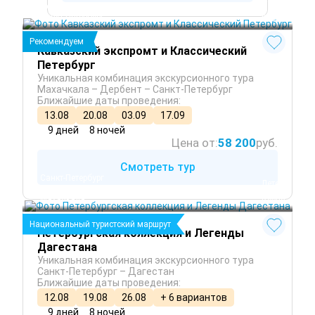
 Лето
Дербент
 Осень
Санкт-Петербург
 Весна
Рекомендуем
Кавказский экспромт и Классический
Петербург
Уникальная комбинация экскурсионного тура
Махачкала – Дербент – Санкт-Петербург
Ближайшие даты проведения:
13.08
20.08
03.09
17.09
9 дней
8 ночей
Цена от:
58 200
руб.
Смотреть тур
Санкт-Петербург
 Лето
Дагестан
 Осень
Махачкала
 Весна
Национальный туристский маршрут
Петербургская коллекция и Легенды
Дагестана
Уникальная комбинация экскурсионного тура
Санкт-Петербург – Дагестан
Ближайшие даты проведения:
12.08
19.08
26.08
+ 6 вариантов
9 дней
8 ночей