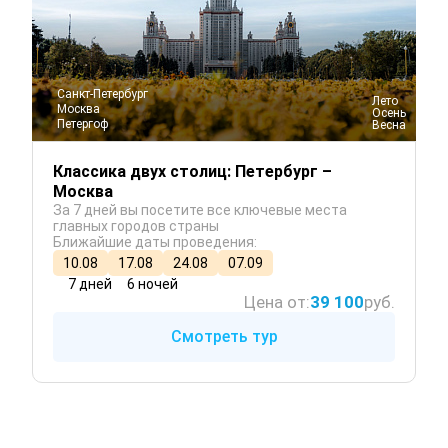
Санкт-Петербург
 Лето
Москва
 Осень
Петергоф
 Весна
Классика двух столиц: Петербург –
Москва
За 7 дней вы посетите все ключевые места
главных городов страны
Ближайшие даты проведения:
10.08
17.08
24.08
07.09
7 дней
6 ночей
Цена от:
39 100
руб.
Смотреть тур