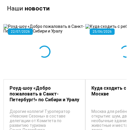
Наши
новости
22/07/2026
25/06/2026
Роуд-шоу «Добро
Куда сходить с 
пожаловать в Санкт-
Москве
Петербург!» по Сибири и Уралу
Дорогие коллеги! Туроператор
Москва для ребёнк
«Невские Сезоны» в составе
открытие: шум, дви
делегации от Комитета по
необычные здания, 
развитию туризма
животные и места,