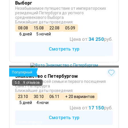
Выборг
Незабываемое путешествие от императорских
резиденций Петербурга до уютного
средневекового Выборга
Ближайшие даты проведения:
08.08
15.08
22.08
05.09
6 дней
5 ночей
Цена от:
34 250
руб.
Смотреть тур
 Зима
Санкт-Петербург
 Осень
Павловск
 Весна
Популярный
Знакомство с Петербургом
Маршрут для всей семьи и первого посещения
5.0
9 отзывов
Санкт-Петербурга
Ближайшие даты проведения:
23.10
30.10
06.11
+ 20 вариантов
5 дней
4 ночи
Цена от:
17 150
руб.
Смотреть тур
Санкт-Петербург
Петергоф