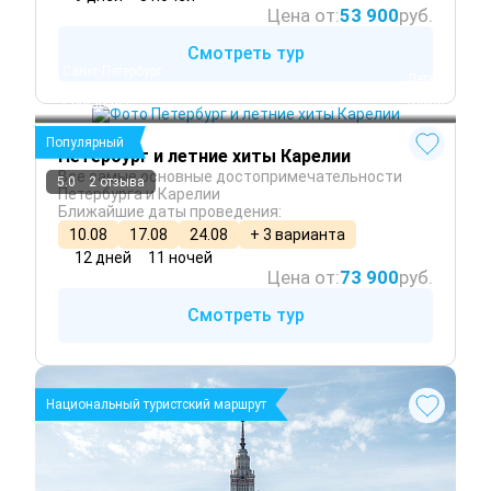
Цена от:
53 900
руб.
Смотреть тур
Санкт-Петербург
 Лето
Петрозаводск
 Осень
Сортавала
 Весна
Популярный
Петербург и летние хиты Карелии
Все самые основные достопримечательности
5.0
2 отзыва
Петербурга и Карелии
Ближайшие даты проведения:
10.08
17.08
24.08
+ 3 варианта
12 дней
11 ночей
Цена от:
73 900
руб.
Смотреть тур
Национальный туристский маршрут