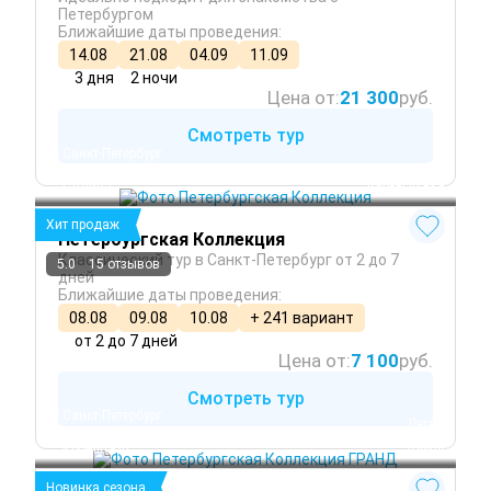
Петербургом
Ближайшие даты проведения:
14.08
21.08
04.09
11.09
3 дня
2 ночи
Цена от:
21 300
руб.
Смотреть тур
Санкт-Петербург
Петергоф
Гатчина
 Круглый год
Хит продаж
Петербургская Коллекция
Классический тур в Санкт-Петербург от 2 до 7
5.0
15 отзывов
дней
Ближайшие даты проведения:
08.08
09.08
10.08
+ 241 вариант
от 2 до 7 дней
Цена от:
7 100
руб.
Смотреть тур
Санкт-Петербург
 Лето
Петергоф
 Осень
Кронштадт
 Весна
Новинка сезона