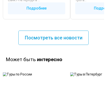
Санкт‑Петербурга ...
трога...
Подробнее
Подро
Посмотреть все новости
Может быть
интересно