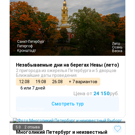
Санкт-Петербург
 Лето
Петергоф
 Осень
Кронштадт
 Весна
Незабываемые дни на берегах Невы (лето)
2 пригорода из ожерелья Петербурга и 5 дворцов
Ближайшие даты проведения:
12.08
19.08
26.08
+ 7 вариантов
6 или 7 дней
Цена от:
24 150
руб.
Смотреть тур
Санкт-Петербург
Выборг
Петергоф
 Лето
5.0
2 отзыва
Многоликий Петербург и неизвестный