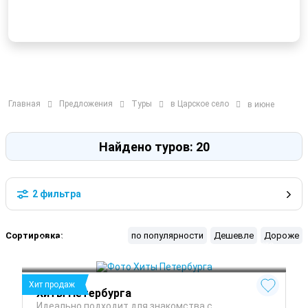
Главная
Предложения
Туры
в Царское село
в июне
Найдено туров: 20
2 фильтра
Сортировка:
по популярности
Дешевле
Дороже
Санкт-Петербург
 Лето
Петергоф
 Осень
Павловск
 Весна
Хит продаж
Хиты Петербурга
Идеально подходит для знакомства с