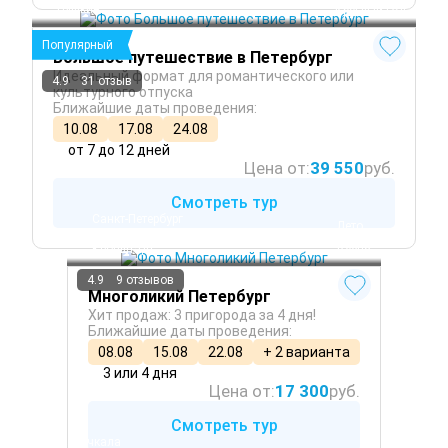
Пушкин
 Круглый год
Популярный
Большое путешествие в Петербург
Идеальный формат для романтического или
4.9
31 отзыв
культурного отпуска
Ближайшие даты проведения:
10.08
17.08
24.08
от 7 до 12 дней
Цена от:
39 550
руб.
Смотреть тур
Санкт-Петербург
 Лето
Петергоф
 Осень
Кронштадт
 Весна
4.9
9 отзывов
Многоликий Петербург
Хит продаж: 3 пригорода за 4 дня!
Ближайшие даты проведения:
08.08
15.08
22.08
+ 2 варианта
3 или 4 дня
Цена от:
17 300
руб.
Смотреть тур
Махачкала