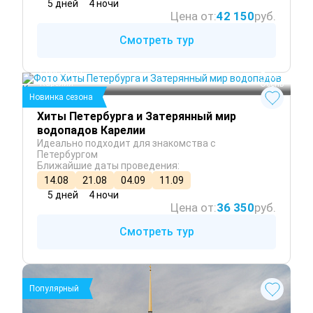
5 дней
4 ночи
Цена от:
42 150
руб.
Смотреть тур
Санкт-Петербург
Сортавала
 Лето
Карелия
 Осень
Новинка сезона
Хиты Петербурга и Затерянный мир
водопадов Карелии
Идеально подходит для знакомства с
Петербургом
Ближайшие даты проведения:
14.08
21.08
04.09
11.09
5 дней
4 ночи
Цена от:
36 350
руб.
Смотреть тур
Популярный