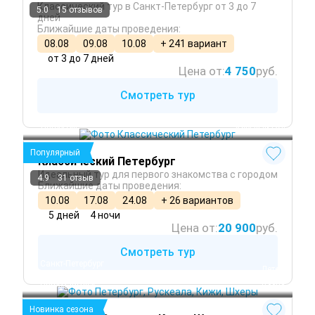
Классический тур в Санкт-Петербург от 3 до 7
5.0
15 отзывов
дней
Ближайшие даты проведения:
08.08
09.08
10.08
+ 241 вариант
от 3 до 7 дней
Цена от:
4 750
руб.
Смотреть тур
Санкт-Петербург
Петергоф
 Круглый год
Популярный
Классический Петербург
Идеальный тур для первого знакомства с городом
4.9
31 отзыв
Ближайшие даты проведения:
10.08
17.08
24.08
+ 26 вариантов
5 дней
4 ночи
Цена от:
20 900
руб.
Смотреть тур
Санкт-Петербург
 Лето
Сортавала
 Осень
Петрозаводск
 Весна
Новинка сезона