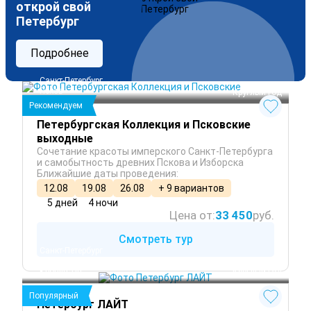
открой свой
Петербург
Подробнее
Санкт-Петербург
Псков
 Круглый год
Рекомендуем
Петербургская Коллекция и Псковские
выходные
Сочетание красоты имперского Санкт-Петербурга
и самобытность древних Пскова и Изборска
Ближайшие даты проведения:
12.08
19.08
26.08
+ 9 вариантов
5 дней
4 ночи
Цена от:
33 450
руб.
Смотреть тур
Санкт-Петербург
Петергоф
Кронштадт
 Круглый год
Популярный
Петербург ЛАЙТ