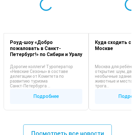
Роуд-шоу «Добро
Куда сходить с 
пожаловать в Санкт-
Москве
Петербург!» по Сибири и Уралу
Дорогие коллеги! Туроператор
Москва для ребёнк
«Невские Сезоны» в составе
открытие: шум, дви
делегации от Комитета по
необычные здания, 
развитию туризма
животные и места,
Санкт‑Петербурга ...
трога...
Подробнее
Подро
Посмотреть все новости