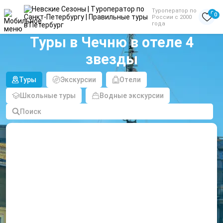
Туроператор по
0
0
России с 2000
года
Туры в Чечню в отеле 4
звезды
Туры
Экскурсии
Отели
Школьные туры
Водные экскурсии
Поиск