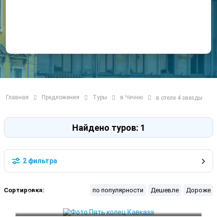
Главная
Предложения
Туры
в Чечню
в отеле 4 звезды
Найдено туров: 1
2 фильтра
Сортировка:
по популярности
Дешевле
Дороже
Владикавказ
 Лето
Дагестан
 Осень
Грозный
 Весна