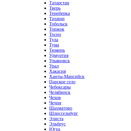
Татарстан
Тверь
Териберка
Тихвин
Тобольск
Торжок
Тосно
Тула
Тума
Тюмень
Удмуртия
Ульяновск
Урал
Хакасия
Ханты-Мансийск
Царское село
Чебоксары
Челябинск
Чехов
Чечня
Шахматово
Шлиссельбург
Элиста
Эльбрус
Югра