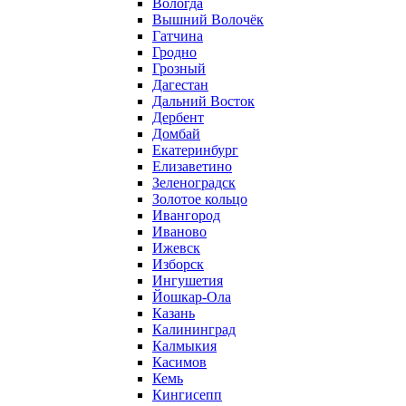
Вологда
Вышний Волочёк
Гатчина
Гродно
Грозный
Дагестан
Дальний Восток
Дербент
Домбай
Екатеринбург
Елизаветино
Зеленоградск
Золотое кольцо
Ивангород
Иваново
Ижевск
Изборск
Ингушетия
Йошкар-Ола
Казань
Калининград
Калмыкия
Касимов
Кемь
Кингисепп