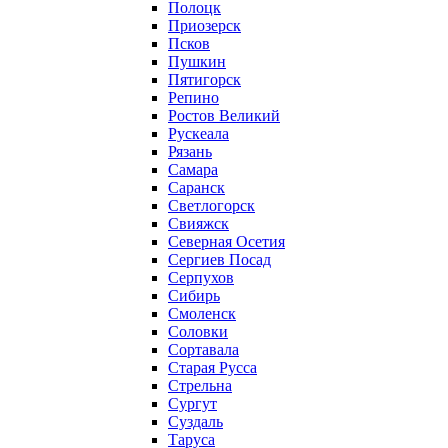
Полоцк
Приозерск
Псков
Пушкин
Пятигорск
Репино
Ростов Великий
Рускеала
Рязань
Самара
Саранск
Светлогорск
Свияжск
Северная Осетия
Сергиев Посад
Серпухов
Сибирь
Смоленск
Соловки
Сортавала
Старая Русса
Стрельна
Сургут
Суздаль
Таруса