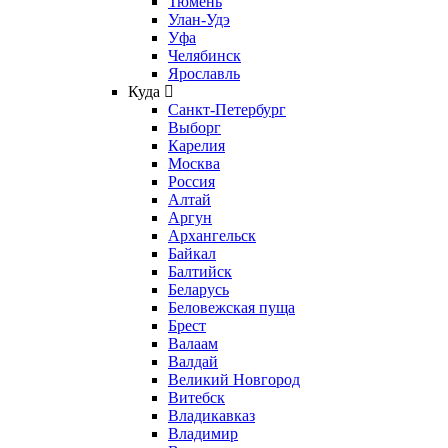
Тюмень
Улан-Удэ
Уфа
Челябинск
Ярославль
Куда
Санкт-Петербург
Выборг
Карелия
Москва
Россия
Алтай
Аргун
Архангельск
Байкал
Балтийск
Беларусь
Беловежская пуща
Брест
Валаам
Валдай
Великий Новгород
Витебск
Владикавказ
Владимир