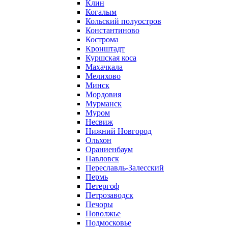
Клин
Когалым
Кольский полуостров
Константиново
Кострома
Кронштадт
Куршская коса
Махачкала
Мелихово
Минск
Мордовия
Мурманск
Муром
Несвиж
Нижний Новгород
Ольхон
Ораниенбаум
Павловск
Переславль-Залесский
Пермь
Петергоф
Петрозаводск
Печоры
Поволжье
Подмосковье