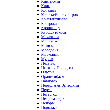
Кингисепп
Клин
Когалым
Кольский полуостров
Константиново
Кострома
Кронштадт
Куршская коса
Махачкала
Мелихово
Минск
Мордовия
Мурманск
Муром
Несвиж
Нижний Новгород
Ольхон
Ораниенбаум
Павловск
Переславль-Залесский
Пермь
Петергоф
Петрозаводск
Печоры
Поволжье