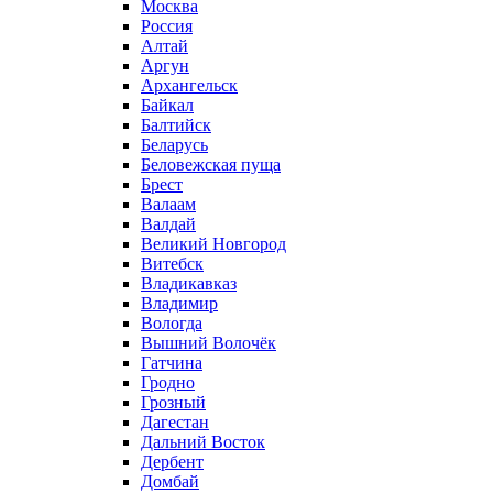
Москва
Россия
Алтай
Аргун
Архангельск
Байкал
Балтийск
Беларусь
Беловежская пуща
Брест
Валаам
Валдай
Великий Новгород
Витебск
Владикавказ
Владимир
Вологда
Вышний Волочёк
Гатчина
Гродно
Грозный
Дагестан
Дальний Восток
Дербент
Домбай