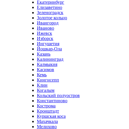
Екатеринбург
Елизаветино
Зеленоградск
Золотое кольцо
Ивангород
Иваново
Ижевск
Изборск
Ингушетия
Йошкар-Ола
Казань
Калининград
Калмыкия
Касимов
Кемь
Кингисепп
Клин
Когалым
Кольский полуостров
Константиново
Кострома
Кронштадт
Куршская коса
Махачкала
Мелихово