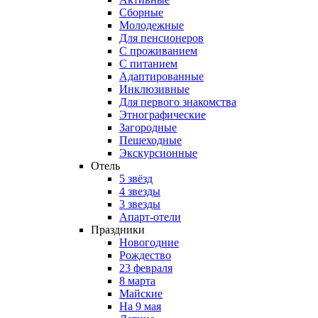
Сборные
Молодежные
Для пенсионеров
С проживанием
С питанием
Адаптированные
Инклюзивные
Для первого знакомства
Этнографические
Загородные
Пешеходные
Экскурсионные
Отель
5 звёзд
4 звезды
3 звезды
Апарт-отели
Праздники
Новогодние
Рождество
23 февраля
8 марта
Майские
На 9 мая