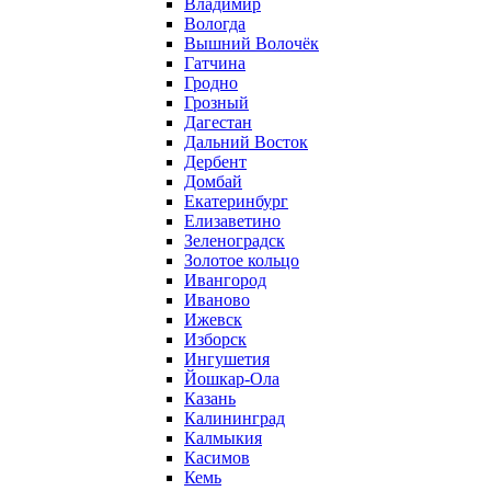
Владимир
Вологда
Вышний Волочёк
Гатчина
Гродно
Грозный
Дагестан
Дальний Восток
Дербент
Домбай
Екатеринбург
Елизаветино
Зеленоградск
Золотое кольцо
Ивангород
Иваново
Ижевск
Изборск
Ингушетия
Йошкар-Ола
Казань
Калининград
Калмыкия
Касимов
Кемь