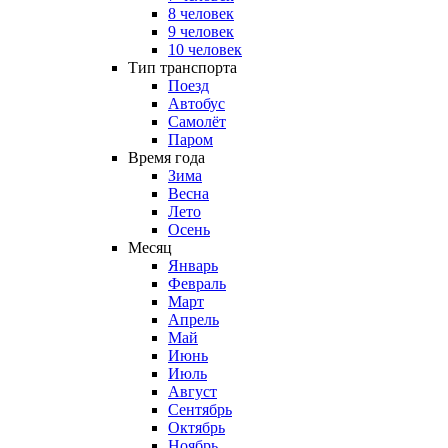
8 человек
9 человек
10 человек
Тип транспорта
Поезд
Автобус
Самолёт
Паром
Время года
Зима
Весна
Лето
Осень
Месяц
Январь
Февраль
Март
Апрель
Май
Июнь
Июль
Август
Сентябрь
Октябрь
Ноябрь