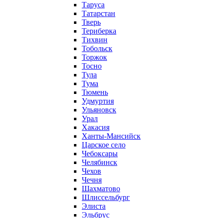
Таруса
Татарстан
Тверь
Териберка
Тихвин
Тобольск
Торжок
Тосно
Тула
Тума
Тюмень
Удмуртия
Ульяновск
Урал
Хакасия
Ханты-Мансийск
Царское село
Чебоксары
Челябинск
Чехов
Чечня
Шахматово
Шлиссельбург
Элиста
Эльбрус