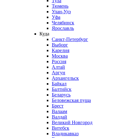
Тула
Тюмень
Улан-Удэ
Уфа
Челябинск
Ярославль
Куда
Санкт-Петербург
Выборг
Карелия
Москва
Россия
Алтай
Аргун
Архангельск
Байкал
Балтийск
Беларусь
Беловежская пуща
Брест
Валаам
Валдай
Великий Новгород
Витебск
Владикавказ