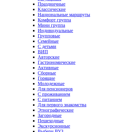
Праздничные
Классические
Национальные маршруты
Комфорт группа
Мини группа
Индивидуальные
Групповые
Семейные
С детьми
ВИП
Авторские
Гастрономические
Активные
Сборные
Горящие
Молодежные
Для пенсионеров
С проживанием
С питанием
Для первого знакомства
Этнографические
Загородные
Пешеходные
Экскурсионные
Выбери ВУЗ