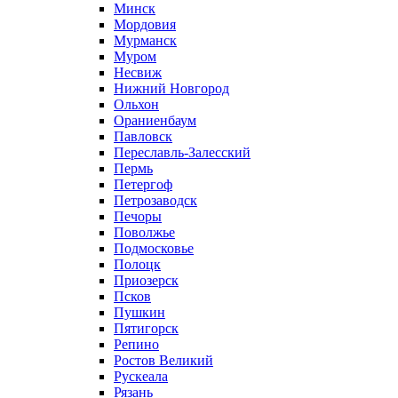
Минск
Мордовия
Мурманск
Муром
Несвиж
Нижний Новгород
Ольхон
Ораниенбаум
Павловск
Переславль-Залесский
Пермь
Петергоф
Петрозаводск
Печоры
Поволжье
Подмосковье
Полоцк
Приозерск
Псков
Пушкин
Пятигорск
Репино
Ростов Великий
Рускеала
Рязань