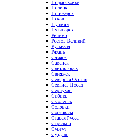
Подмосковье
Полоцк
Приозерск
Псков
Пушкин
Пятигорск
Репино
Ростов Великий
Рускеала
Рязань
Самара
Саранск
Светлогорск
Свияжск
Северная Осетия
Сергиев Посад
Серпухов
Сибирь
Смоленск
Соловки
Сортавала
Старая Русса
Стрельна
Сургут
Суздаль