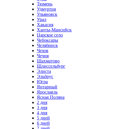
Тюмень
Удмуртия
Ульяновск
Урал
Хакасия
Ханты-Мансийск
Царское село
Чебоксары
Челябинск
Чехов
Чечня
Шахматово
Шлиссельбург
Элиста
Эльбрус
Югра
Янтарный
Ярославль
Ясная Поляна
2 дня
3 дня
4 дня
5 дней
6 дней
7 дней