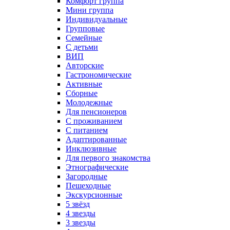
Комфорт группа
Мини группа
Индивидуальные
Групповые
Семейные
С детьми
ВИП
Авторские
Гастрономические
Активные
Сборные
Молодежные
Для пенсионеров
С проживанием
С питанием
Адаптированные
Инклюзивные
Для первого знакомства
Этнографические
Загородные
Пешеходные
Экскурсионные
5 звёзд
4 звезды
3 звезды