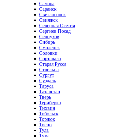
Самара
Саранск
Светлогорск
Свияжск
Северная Осетия
Сергиев Посад
Серпухов
Сибирь
Смоленск
Соловки
Сортавала
Старая Русса
Стрельна
Сургут
Суздаль
Таруса
Татарстан
Тверь
Териберка
Тихвин
Тобольск
Торжок
Тосно
Тула
Тума