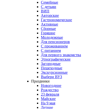
Семейные
С детьми
ВИП
Авторские
Гастрономические
Активные
Сборные
Горящие
Молодежные
Для пенсионеров
С проживанием
С питанием
Для первого знакомства
Этнографические
Загородные
Пешеходные
Экскурсионные
Выбери ВУЗ
Праздники
Новогодние
Рождество
23 февраля
Майские
На 9 мая
Летние