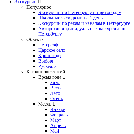
Экскурсии
Популярное
Экскурсии по Петербургу и пригородам
Школьные экскурсии на 1 день
Экскурсии по рекам и каналам в Петербурге
Авторские индивидуальные экскурсии по
Петербургу
Объекты
Петергоф
Царское село
Кронштадт
Выборг
Рускеала
Каталог экскурсий
Время года
Зима
Весна
Лето
Осень
Месяц
Январь
Февраль
Март
Апрель
Май