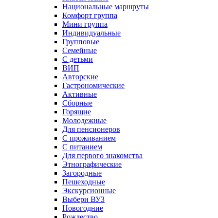
Национальные маршруты
Комфорт группа
Мини группа
Индивидуальные
Групповые
Семейные
С детьми
ВИП
Авторские
Гастрономические
Активные
Сборные
Горящие
Молодежные
Для пенсионеров
С проживанием
С питанием
Для первого знакомства
Этнографические
Загородные
Пешеходные
Экскурсионные
Выбери ВУЗ
Новогодние
Рождество