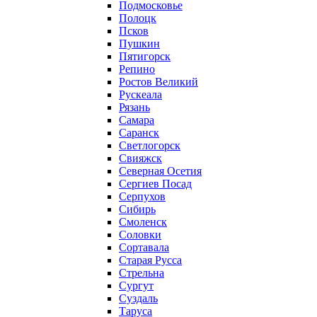
Подмосковье
Полоцк
Псков
Пушкин
Пятигорск
Репино
Ростов Великий
Рускеала
Рязань
Самара
Саранск
Светлогорск
Свияжск
Северная Осетия
Сергиев Посад
Серпухов
Сибирь
Смоленск
Соловки
Сортавала
Старая Русса
Стрельна
Сургут
Суздаль
Таруса