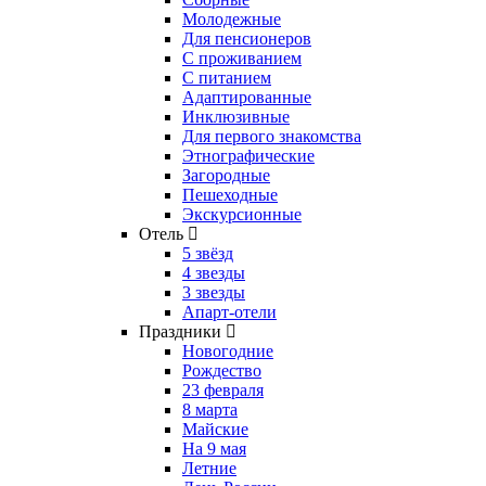
Молодежные
Для пенсионеров
С проживанием
С питанием
Адаптированные
Инклюзивные
Для первого знакомства
Этнографические
Загородные
Пешеходные
Экскурсионные
Отель
5 звёзд
4 звезды
3 звезды
Апарт-отели
Праздники
Новогодние
Рождество
23 февраля
8 марта
Майские
На 9 мая
Летние