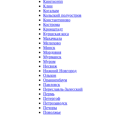
Кингисепп
Клин
Когалым
Кольский полуостров
Константиново
Кострома
Кронштадт
Куршская коса
Махачкала
Мелихово
Минск
Мордовия
Мурманск
Муром
Несвиж
Нижний Новгород
Ольхон
Ораниенбаум
Павловск
Переславль-Залесский
Пермь
Петергоф
Петрозаводск
Печоры
Поволжье