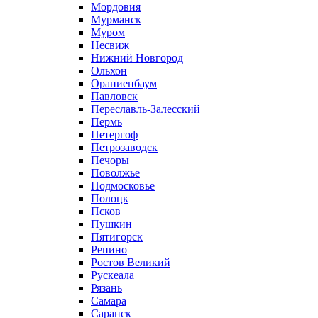
Мордовия
Мурманск
Муром
Несвиж
Нижний Новгород
Ольхон
Ораниенбаум
Павловск
Переславль-Залесский
Пермь
Петергоф
Петрозаводск
Печоры
Поволжье
Подмосковье
Полоцк
Псков
Пушкин
Пятигорск
Репино
Ростов Великий
Рускеала
Рязань
Самара
Саранск