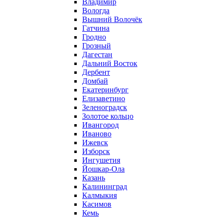
Владимир
Вологда
Вышний Волочёк
Гатчина
Гродно
Грозный
Дагестан
Дальний Восток
Дербент
Домбай
Екатеринбург
Елизаветино
Зеленоградск
Золотое кольцо
Ивангород
Иваново
Ижевск
Изборск
Ингушетия
Йошкар-Ола
Казань
Калининград
Калмыкия
Касимов
Кемь