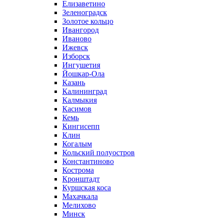
Елизаветино
Зеленоградск
Золотое кольцо
Ивангород
Иваново
Ижевск
Изборск
Ингушетия
Йошкар-Ола
Казань
Калининград
Калмыкия
Касимов
Кемь
Кингисепп
Клин
Когалым
Кольский полуостров
Константиново
Кострома
Кронштадт
Куршская коса
Махачкала
Мелихово
Минск