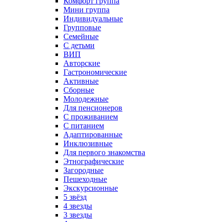
Комфорт группа
Мини группа
Индивидуальные
Групповые
Семейные
С детьми
ВИП
Авторские
Гастрономические
Активные
Сборные
Молодежные
Для пенсионеров
С проживанием
С питанием
Адаптированные
Инклюзивные
Для первого знакомства
Этнографические
Загородные
Пешеходные
Экскурсионные
5 звёзд
4 звезды
3 звезды