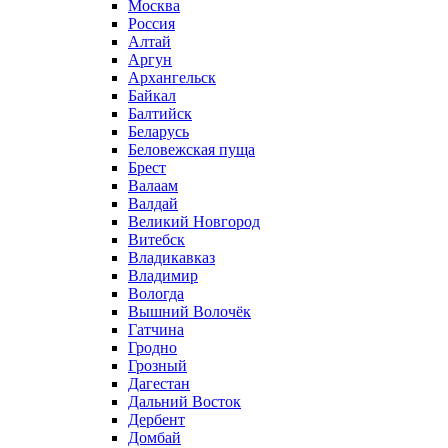
Москва
Россия
Алтай
Аргун
Архангельск
Байкал
Балтийск
Беларусь
Беловежская пуща
Брест
Валаам
Валдай
Великий Новгород
Витебск
Владикавказ
Владимир
Вологда
Вышний Волочёк
Гатчина
Гродно
Грозный
Дагестан
Дальний Восток
Дербент
Домбай