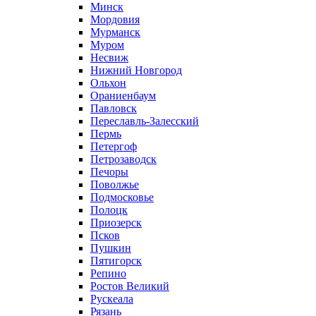
Минск
Мордовия
Мурманск
Муром
Несвиж
Нижний Новгород
Ольхон
Ораниенбаум
Павловск
Переславль-Залесский
Пермь
Петергоф
Петрозаводск
Печоры
Поволжье
Подмосковье
Полоцк
Приозерск
Псков
Пушкин
Пятигорск
Репино
Ростов Великий
Рускеала
Рязань