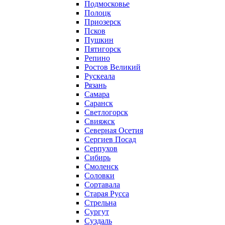
Подмосковье
Полоцк
Приозерск
Псков
Пушкин
Пятигорск
Репино
Ростов Великий
Рускеала
Рязань
Самара
Саранск
Светлогорск
Свияжск
Северная Осетия
Сергиев Посад
Серпухов
Сибирь
Смоленск
Соловки
Сортавала
Старая Русса
Стрельна
Сургут
Суздаль