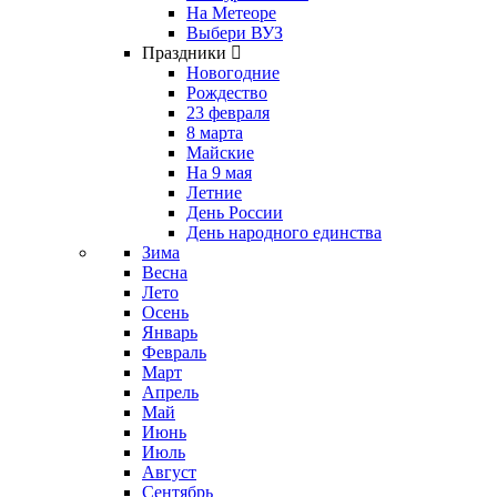
На Метеоре
Выбери ВУЗ
Праздники
Новогодние
Рождество
23 февраля
8 марта
Майские
На 9 мая
Летние
День России
День народного единства
Зима
Весна
Лето
Осень
Январь
Февраль
Март
Апрель
Май
Июнь
Июль
Август
Сентябрь