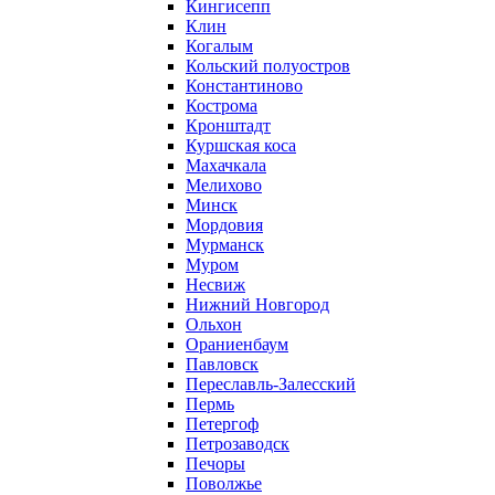
Кингисепп
Клин
Когалым
Кольский полуостров
Константиново
Кострома
Кронштадт
Куршская коса
Махачкала
Мелихово
Минск
Мордовия
Мурманск
Муром
Несвиж
Нижний Новгород
Ольхон
Ораниенбаум
Павловск
Переславль-Залесский
Пермь
Петергоф
Петрозаводск
Печоры
Поволжье