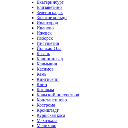
Екатеринбург
Елизаветино
Зеленоградск
Золотое кольцо
Ивангород
Иваново
Ижевск
Изборск
Ингушетия
Йошкар-Ола
Казань
Калининград
Калмыкия
Касимов
Кемь
Кингисепп
Клин
Когалым
Кольский полуостров
Константиново
Кострома
Кронштадт
Куршская коса
Махачкала
Мелихово