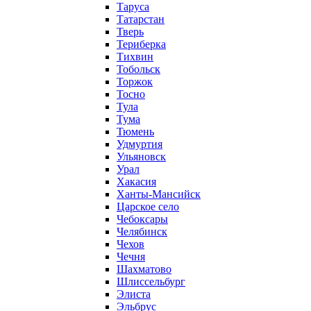
Таруса
Татарстан
Тверь
Териберка
Тихвин
Тобольск
Торжок
Тосно
Тула
Тума
Тюмень
Удмуртия
Ульяновск
Урал
Хакасия
Ханты-Мансийск
Царское село
Чебоксары
Челябинск
Чехов
Чечня
Шахматово
Шлиссельбург
Элиста
Эльбрус