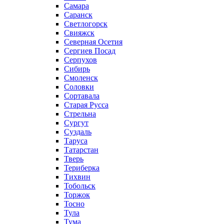
Самара
Саранск
Светлогорск
Свияжск
Северная Осетия
Сергиев Посад
Серпухов
Сибирь
Смоленск
Соловки
Сортавала
Старая Русса
Стрельна
Сургут
Суздаль
Таруса
Татарстан
Тверь
Териберка
Тихвин
Тобольск
Торжок
Тосно
Тула
Тума