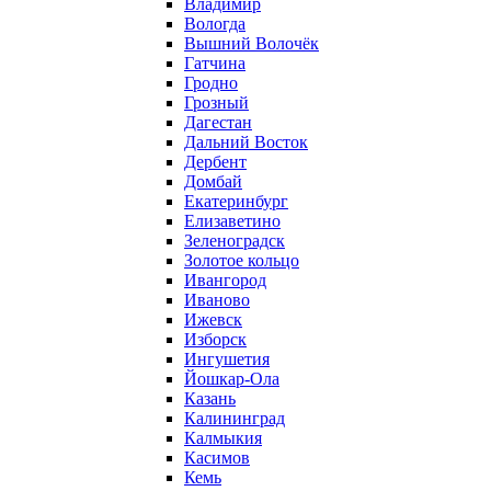
Владимир
Вологда
Вышний Волочёк
Гатчина
Гродно
Грозный
Дагестан
Дальний Восток
Дербент
Домбай
Екатеринбург
Елизаветино
Зеленоградск
Золотое кольцо
Ивангород
Иваново
Ижевск
Изборск
Ингушетия
Йошкар-Ола
Казань
Калининград
Калмыкия
Касимов
Кемь