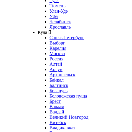
Тула
Тюмень
Улан-Удэ
Уфа
Челябинск
Ярославль
Куда
Санкт-Петербург
Выборг
Карелия
Москва
Россия
Алтай
Аргун
Архангельск
Байкал
Балтийск
Беларусь
Беловежская пуща
Брест
Валаам
Валдай
Великий Новгород
Витебск
Владикавказ