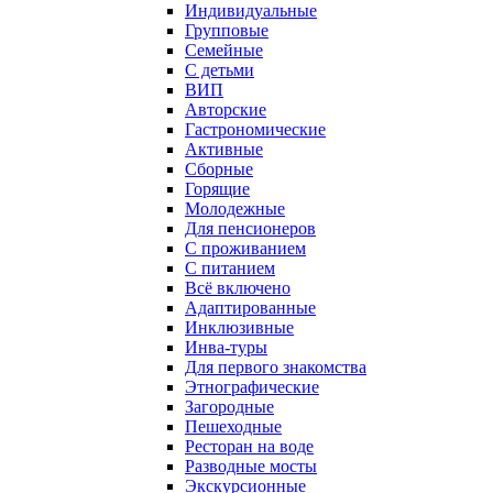
Индивидуальные
Групповые
Семейные
С детьми
ВИП
Авторские
Гастрономические
Активные
Сборные
Горящие
Молодежные
Для пенсионеров
С проживанием
С питанием
Всё включено
Адаптированные
Инклюзивные
Инва-туры
Для первого знакомства
Этнографические
Загородные
Пешеходные
Ресторан на воде
Разводные мосты
Экскурсионные