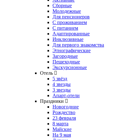
Сборные
Молодежные
Для пенсионеров
С проживанием
С питанием
Адаптированные
Инклюзивные
Для первого знакомства
Этнографические
Загородные
Пешеходные
Экскурсионные
Отель
5 звёзд
4 звезды
3 звезды
Апарт-отели
Праздники
Новогодние
Рождество
23 февраля
8 марта
Майские
На 9 мая