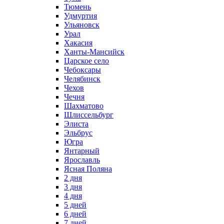
Тюмень
Удмуртия
Ульяновск
Урал
Хакасия
Ханты-Мансийск
Царское село
Чебоксары
Челябинск
Чехов
Чечня
Шахматово
Шлиссельбург
Элиста
Эльбрус
Югра
Янтарный
Ярославль
Ясная Поляна
2 дня
3 дня
4 дня
5 дней
6 дней
7 дней