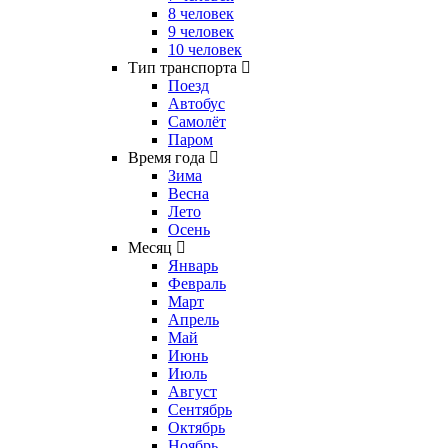
8 человек
9 человек
10 человек
Тип транспорта
Поезд
Автобус
Самолёт
Паром
Время года
Зима
Весна
Лето
Осень
Месяц
Январь
Февраль
Март
Апрель
Май
Июнь
Июль
Август
Сентябрь
Октябрь
Ноябрь