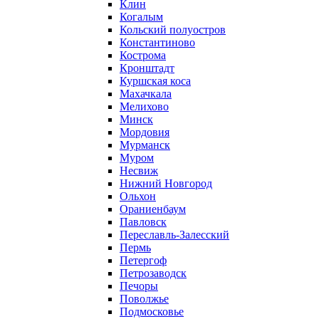
Клин
Когалым
Кольский полуостров
Константиново
Кострома
Кронштадт
Куршская коса
Махачкала
Мелихово
Минск
Мордовия
Мурманск
Муром
Несвиж
Нижний Новгород
Ольхон
Ораниенбаум
Павловск
Переславль-Залесский
Пермь
Петергоф
Петрозаводск
Печоры
Поволжье
Подмосковье