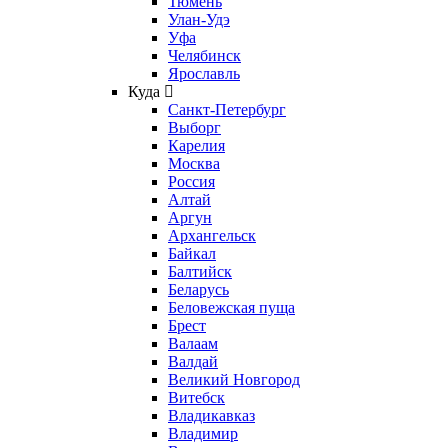
Тюмень
Улан-Удэ
Уфа
Челябинск
Ярославль
Куда
Санкт-Петербург
Выборг
Карелия
Москва
Россия
Алтай
Аргун
Архангельск
Байкал
Балтийск
Беларусь
Беловежская пуща
Брест
Валаам
Валдай
Великий Новгород
Витебск
Владикавказ
Владимир