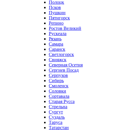
Полоцк
Псков
Пушкин
Пятигорск
Репино
Ростов Великий
Рускеала
Рязань
Самара
Саранск
Светлогорск
Свияжск
Северная Осетия
Сергиев Посад
Серпухов
Сибирь
Смоленск
Соловки
Сортавала
Старая Русса
Стрельна
Сургут
Суздаль
Таруса
Татарстан