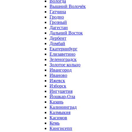
Вологда
Вышний Волочёк
Гатчина
Гродно
Грозный
Дагестан
Дальний Восток
Дербент
Домбай
Екатеринбург
Елизаветино
Зеленоградск
Золотое кольцо
Ивангород
Иваново
Ижевск
Изборск
Ингушетия
Йошкар-Ола
Казань
Калининград
Калмыкия
Касимов
Кемь
Кингисепп