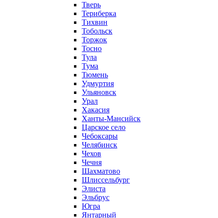
Тверь
Териберка
Тихвин
Тобольск
Торжок
Тосно
Тула
Тума
Тюмень
Удмуртия
Ульяновск
Урал
Хакасия
Ханты-Мансийск
Царское село
Чебоксары
Челябинск
Чехов
Чечня
Шахматово
Шлиссельбург
Элиста
Эльбрус
Югра
Янтарный