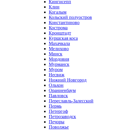
Кингисепп
Клин
Когалым
Кольский полуостров
Константиново
Кострома
Кронштадт
Куршская коса
Махачкала
Мелихово
Минск
Мордовия
Мурманск
Муром
Несвиж
Нижний Новгород
Ольхон
Ораниенбаум
Павловск
Переславль-Залесский
Пермь
Петергоф
Петрозаводск
Печоры
Поволжье