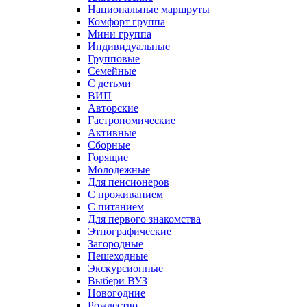
Национальные маршруты
Комфорт группа
Мини группа
Индивидуальные
Групповые
Семейные
С детьми
ВИП
Авторские
Гастрономические
Активные
Сборные
Горящие
Молодежные
Для пенсионеров
С проживанием
С питанием
Для первого знакомства
Этнографические
Загородные
Пешеходные
Экскурсионные
Выбери ВУЗ
Новогодние
Рождество