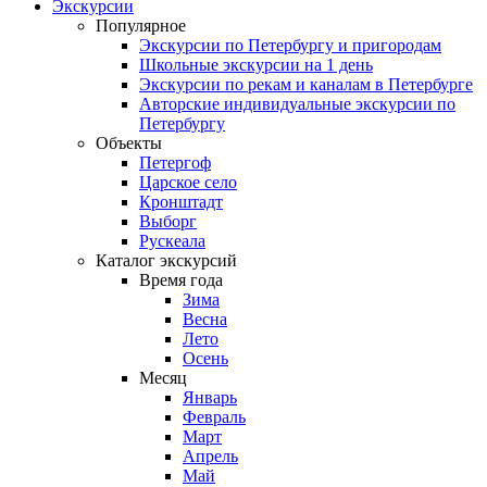
Экскурсии
Популярное
Экскурсии по Петербургу и пригородам
Школьные экскурсии на 1 день
Экскурсии по рекам и каналам в Петербурге
Авторские индивидуальные экскурсии по
Петербургу
Объекты
Петергоф
Царское село
Кронштадт
Выборг
Рускеала
Каталог экскурсий
Время года
Зима
Весна
Лето
Осень
Месяц
Январь
Февраль
Март
Апрель
Май