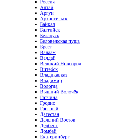
Россия
Алтай
Аргун
Архангельск
Байкал
Балтийск
Беларусь
Беловежская пуща
Брест
Валаам
Валдай
Великий Новгород
Витебск
Владикавказ
Владимир
Вологда
Вышний Волочёк
Гатчина
Гродно
Грозный
Дагестан
Дальний Восток
Дербент
Домбай
Екатеринбург