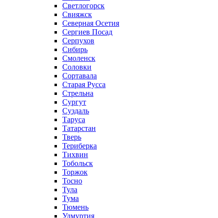
Светлогорск
Свияжск
Северная Осетия
Сергиев Посад
Серпухов
Сибирь
Смоленск
Соловки
Сортавала
Старая Русса
Стрельна
Сургут
Суздаль
Таруса
Татарстан
Тверь
Териберка
Тихвин
Тобольск
Торжок
Тосно
Тула
Тума
Тюмень
Удмуртия