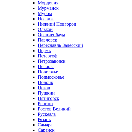
Мордовия
Мурманск
Муром
Несвиж
Нижний Новгород
Ольхон
Ораниенбаум
Павловск
Переславль-Залесский
Пермь
Петергоф
Петрозаводск
Печоры
Поволжье
Подмосковье
Полоцк
Псков
Пушкин
Пятигорск
Репино
Ростов Великий
Рускеала
Рязань
Самара
Саранск