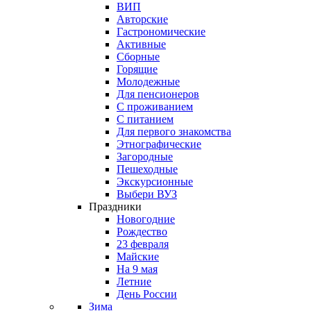
ВИП
Авторские
Гастрономические
Активные
Сборные
Горящие
Молодежные
Для пенсионеров
С проживанием
С питанием
Для первого знакомства
Этнографические
Загородные
Пешеходные
Экскурсионные
Выбери ВУЗ
Праздники
Новогодние
Рождество
23 февраля
Майские
На 9 мая
Летние
День России
Зима