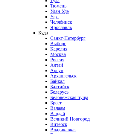
Тула
Тюмень
Улан-Удэ
Уфа
Челябинск
Ярославль
Куда
Санкт-Петербург
Выборг
Карелия
Москва
Россия
Алтай
Аргун
Архангельск
Байкал
Балтийск
Беларусь
Беловежская пуща
Брест
Валаам
Валдай
Великий Новгород
Витебск
Владикавказ