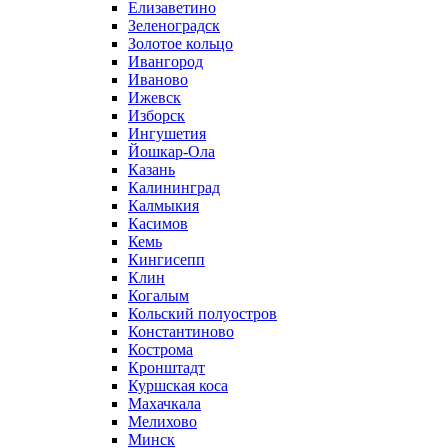
Елизаветино
Зеленоградск
Золотое кольцо
Ивангород
Иваново
Ижевск
Изборск
Ингушетия
Йошкар-Ола
Казань
Калининград
Калмыкия
Касимов
Кемь
Кингисепп
Клин
Когалым
Кольский полуостров
Константиново
Кострома
Кронштадт
Куршская коса
Махачкала
Мелихово
Минск