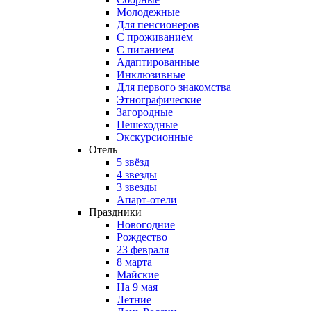
Молодежные
Для пенсионеров
С проживанием
С питанием
Адаптированные
Инклюзивные
Для первого знакомства
Этнографические
Загородные
Пешеходные
Экскурсионные
Отель
5 звёзд
4 звезды
3 звезды
Апарт-отели
Праздники
Новогодние
Рождество
23 февраля
8 марта
Майские
На 9 мая
Летние