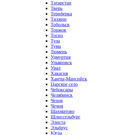
Татарстан
Тверь
Териберка
Тихвин
Тобольск
Торжок
Тосно
Тула
Тума
Тюмень
Удмуртия
Ульяновск
Урал
Хакасия
Ханты-Мансийск
Царское село
Чебоксары
Челябинск
Чехов
Чечня
Шахматово
Шлиссельбург
Элиста
Эльбрус
Югра