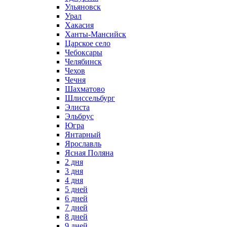
Ульяновск
Урал
Хакасия
Ханты-Мансийск
Царское село
Чебоксары
Челябинск
Чехов
Чечня
Шахматово
Шлиссельбург
Элиста
Эльбрус
Югра
Янтарный
Ярославль
Ясная Поляна
2 дня
3 дня
4 дня
5 дней
6 дней
7 дней
8 дней
9 дней