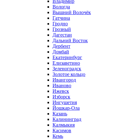
Владимир
Вологда
Вышний Волочёк
Гатчина
Гродно
Грозный
Дагестан
Дальний Восток
Дербент
Домбай
Екатеринбург
Елизаветино
Зеленоградск
Золотое кольцо
Ивангород
Иваново
Ижевск
Изборск
Ингушетия
Йошкар-Ола
Казань
Калининград
Калмыкия
Касимов
Кемь