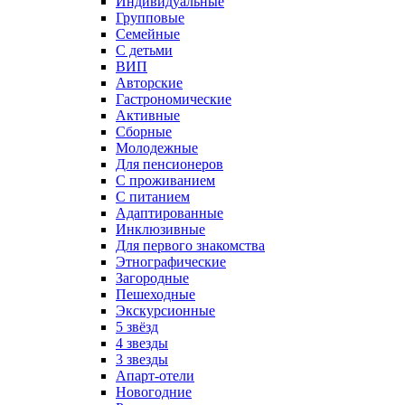
Индивидуальные
Групповые
Семейные
С детьми
ВИП
Авторские
Гастрономические
Активные
Сборные
Молодежные
Для пенсионеров
С проживанием
С питанием
Адаптированные
Инклюзивные
Для первого знакомства
Этнографические
Загородные
Пешеходные
Экскурсионные
5 звёзд
4 звезды
3 звезды
Апарт-отели
Новогодние