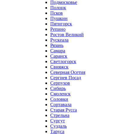
Подмосковье
Полоцк
Псков
Пушкин
Пятигорск
Репино
Ростов Великий
Рускеала
Рязань
Самара
Саранск
Светлогорск
Свияжск
Северная Осетия
Сергиев Посад
Серпухов
Сибирь
Смоленск
Соловки
Сортавала
Старая Русса
Стрельна
Сургут
Суздаль
Таруса