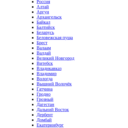
Россия
Алтай
Аргун
Архангельск
Байкал
Балтийск
Беларусь
Беловежская пуща
Брест
Валаам
Валдай
Великий Новгород
Витебск
Владикавказ
Владимир
Вологда
Вышний Волочёк
Гатчина
Гродно
Грозный
Дагестан
Дальний Восток
Дербент
Домбай
Екатеринбург