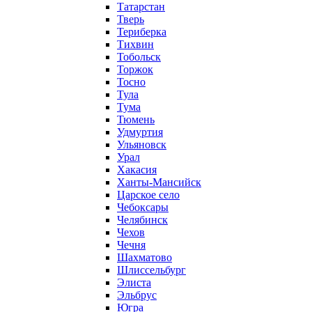
Татарстан
Тверь
Териберка
Тихвин
Тобольск
Торжок
Тосно
Тула
Тума
Тюмень
Удмуртия
Ульяновск
Урал
Хакасия
Ханты-Мансийск
Царское село
Чебоксары
Челябинск
Чехов
Чечня
Шахматово
Шлиссельбург
Элиста
Эльбрус
Югра