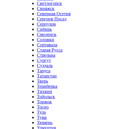
Светлогорск
Свияжск
Северная Осетия
Сергиев Посад
Серпухов
Сибирь
Смоленск
Соловки
Сортавала
Старая Русса
Стрельна
Сургут
Суздаль
Таруса
Татарстан
Тверь
Териберка
Тихвин
Тобольск
Торжок
Тосно
Тула
Тума
Тюмень
Удмуртия