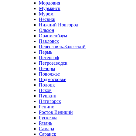
Мордовия
Мурманск
Муром
Несвиж
Нижний Новгород
Ольхон
Ораниенбаум
Павловск
Переславль-Залесский
Пермь
Петергоф
Петрозаводск
Печоры
Поволжье
Подмосковье
Полоцк
Псков
Пушкин
Пятигорск
Репино
Ростов Великий
Рускеала
Рязань
Самара
Саранск