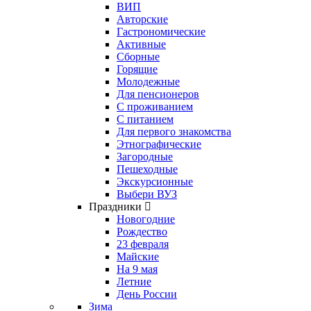
ВИП
Авторские
Гастрономические
Активные
Сборные
Горящие
Молодежные
Для пенсионеров
С проживанием
С питанием
Для первого знакомства
Этнографические
Загородные
Пешеходные
Экскурсионные
Выбери ВУЗ
Праздники
Новогодние
Рождество
23 февраля
Майские
На 9 мая
Летние
День России
Зима