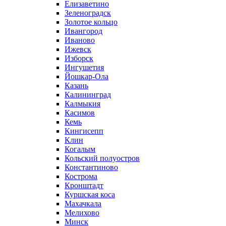
Елизаветино
Зеленоградск
Золотое кольцо
Ивангород
Иваново
Ижевск
Изборск
Ингушетия
Йошкар-Ола
Казань
Калининград
Калмыкия
Касимов
Кемь
Кингисепп
Клин
Когалым
Кольский полуостров
Константиново
Кострома
Кронштадт
Куршская коса
Махачкала
Мелихово
Минск