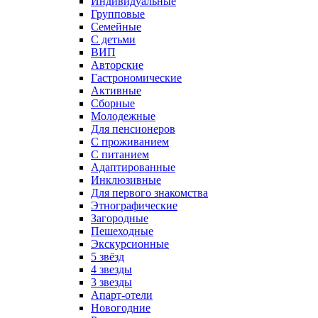
Индивидуальные
Групповые
Семейные
С детьми
ВИП
Авторские
Гастрономические
Активные
Сборные
Молодежные
Для пенсионеров
С проживанием
С питанием
Адаптированные
Инклюзивные
Для первого знакомства
Этнографические
Загородные
Пешеходные
Экскурсионные
5 звёзд
4 звезды
3 звезды
Апарт-отели
Новогодние