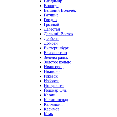
Владимир
Вологда
Вышний Волочёк
Гатчина
Гродно
Грозный
Дагестан
Дальний Восток
Дербент
Домбай
Екатеринбург
Елизаветино
Зеленоградск
Золотое кольцо
Ивангород
Иваново
Ижевск
Изборск
Ингушетия
Йошкар-Ола
Казань
Калининград
Калмыкия
Касимов
Кемь