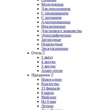
Молодежные
Для пенсионеров
С проживанием
С питанием
Адаптированные
Инклюзивные
Для первого знакомства
Этнографические
Загородные
Пешеходные
Экскурсионные
Отель
5 звёзд
4 звезды
3 звезды
Апарт-отели
Праздники
Новогодние
Рождество
23 февраля
8 марта
Майские
На 9 мая
Летние