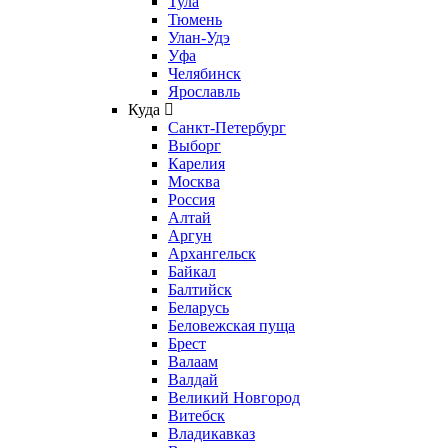
Тула
Тюмень
Улан-Удэ
Уфа
Челябинск
Ярославль
Куда
Санкт-Петербург
Выборг
Карелия
Москва
Россия
Алтай
Аргун
Архангельск
Байкал
Балтийск
Беларусь
Беловежская пуща
Брест
Валаам
Валдай
Великий Новгород
Витебск
Владикавказ