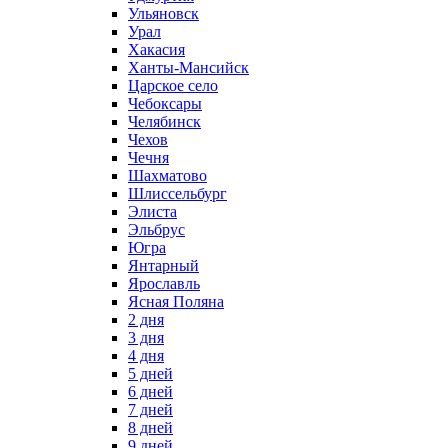
Ульяновск
Урал
Хакасия
Ханты-Мансийск
Царское село
Чебоксары
Челябинск
Чехов
Чечня
Шахматово
Шлиссельбург
Элиста
Эльбрус
Югра
Янтарный
Ярославль
Ясная Поляна
2 дня
3 дня
4 дня
5 дней
6 дней
7 дней
8 дней
9 дней