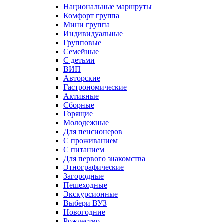
Национальные маршруты
Комфорт группа
Мини группа
Индивидуальные
Групповые
Семейные
С детьми
ВИП
Авторские
Гастрономические
Активные
Сборные
Горящие
Молодежные
Для пенсионеров
С проживанием
С питанием
Для первого знакомства
Этнографические
Загородные
Пешеходные
Экскурсионные
Выбери ВУЗ
Новогодние
Рождество