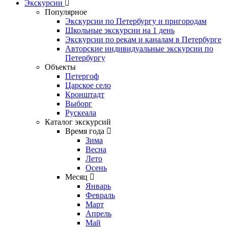
Экскурсии
Популярное
Экскурсии по Петербургу и пригородам
Школьные экскурсии на 1 день
Экскурсии по рекам и каналам в Петербурге
Авторские индивидуальные экскурсии по
Петербургу
Объекты
Петергоф
Царское село
Кронштадт
Выборг
Рускеала
Каталог экскурсий
Время года
Зима
Весна
Лето
Осень
Месяц
Январь
Февраль
Март
Апрель
Май