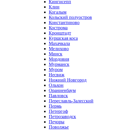
Кингисепп
Клин
Когалым
Кольский полуостров
Константиново
Кострома
Кронштадт
Куршская коса
Махачкала
Мелихово
Минск
Мордовия
Мурманск
Муром
Несвиж
Нижний Новгород
Ольхон
Ораниенбаум
Павловск
Переславль-Залесский
Пермь
Петергоф
Петрозаводск
Печоры
Поволжье