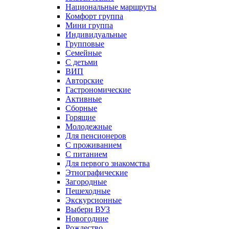
Национальные маршруты
Комфорт группа
Мини группа
Индивидуальные
Групповые
Семейные
С детьми
ВИП
Авторские
Гастрономические
Активные
Сборные
Горящие
Молодежные
Для пенсионеров
С проживанием
С питанием
Для первого знакомства
Этнографические
Загородные
Пешеходные
Экскурсионные
Выбери ВУЗ
Новогодние
Рождество