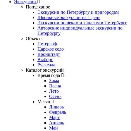
Экскурсии
Популярное
Экскурсии по Петербургу и пригородам
Школьные экскурсии на 1 день
Экскурсии по рекам и каналам в Петербурге
Авторские индивидуальные экскурсии по
Петербургу
Объекты
Петергоф
Царское село
Кронштадт
Выборг
Рускеала
Каталог экскурсий
Время года
Зима
Весна
Лето
Осень
Месяц
Январь
Февраль
Март
Апрель
Май