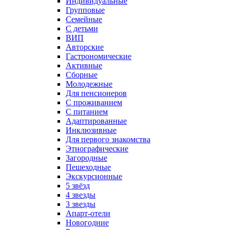
Индивидуальные
Групповые
Семейные
С детьми
ВИП
Авторские
Гастрономические
Активные
Сборные
Молодежные
Для пенсионеров
С проживанием
С питанием
Адаптированные
Инклюзивные
Для первого знакомства
Этнографические
Загородные
Пешеходные
Экскурсионные
5 звёзд
4 звезды
3 звезды
Апарт-отели
Новогодние