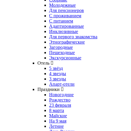
Молодежные
Для пенсионеров
С проживанием
С питанием
Адаптированные
Инклюзивные
Для первого знакомства
Этнографические
Загородные
Пешеходные
Экскурсионные
Отель
5 звёзд
4 звезды
3 звезды
Апарт-отели
Праздники
Новогодние
Рождество
23 февраля
8 марта
Майские
На 9 мая
Летние