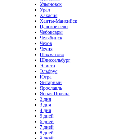
Ульяновск
Урал
Хакасия
Ханты-Мансийск
Царское село
Чебоксары
Челябинск
Чехов
Чечня
Шахматово
Шлиссельбург
Элиста
Эльбрус
Югра
Янтарный
Ярославль
Ясная Поляна
2 дня
3 дня
4 дня
5 дней
6 дней
7 дней
8 дней
9 дней