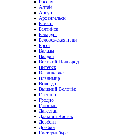
Россия
Алтай
Аргун
Архангельск
Байкал
Балтийск
Беларусь
Беловежская пуща
Брест
Валаам
Валдай
Великий Новгород
Витебск
Владикавказ
Владимир
Вологда
Вышний Волочёк
Гатчина
Гродно
Грозный
Дагестан
Дальний Восток
Дербент
Домбай
Екатеринбург