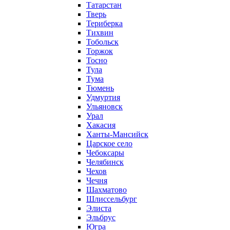
Татарстан
Тверь
Териберка
Тихвин
Тобольск
Торжок
Тосно
Тула
Тума
Тюмень
Удмуртия
Ульяновск
Урал
Хакасия
Ханты-Мансийск
Царское село
Чебоксары
Челябинск
Чехов
Чечня
Шахматово
Шлиссельбург
Элиста
Эльбрус
Югра