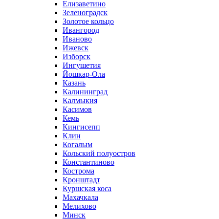
Елизаветино
Зеленоградск
Золотое кольцо
Ивангород
Иваново
Ижевск
Изборск
Ингушетия
Йошкар-Ола
Казань
Калининград
Калмыкия
Касимов
Кемь
Кингисепп
Клин
Когалым
Кольский полуостров
Константиново
Кострома
Кронштадт
Куршская коса
Махачкала
Мелихово
Минск