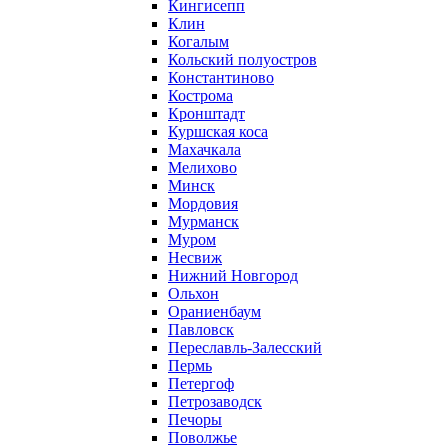
Кингисепп
Клин
Когалым
Кольский полуостров
Константиново
Кострома
Кронштадт
Куршская коса
Махачкала
Мелихово
Минск
Мордовия
Мурманск
Муром
Несвиж
Нижний Новгород
Ольхон
Ораниенбаум
Павловск
Переславль-Залесский
Пермь
Петергоф
Петрозаводск
Печоры
Поволжье