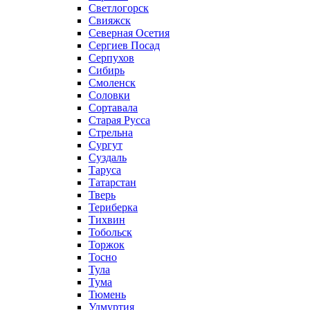
Светлогорск
Свияжск
Северная Осетия
Сергиев Посад
Серпухов
Сибирь
Смоленск
Соловки
Сортавала
Старая Русса
Стрельна
Сургут
Суздаль
Таруса
Татарстан
Тверь
Териберка
Тихвин
Тобольск
Торжок
Тосно
Тула
Тума
Тюмень
Удмуртия