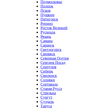
Подмосковье
Полоцк
Псков
Пушкин
Пятигорск
Репино
Ростов Великий
Рускеала
Рязань
Самара
Саранск
Светлогорск
Свияжск
Северная Осетия
Сергиев Посад
Серпухов
Сибирь
Смоленск
Соловки
Сортавала
Старая Русса
Стрельна
Сургут
Суздаль
Таруса