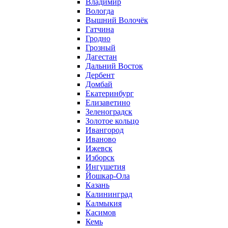
Владимир
Вологда
Вышний Волочёк
Гатчина
Гродно
Грозный
Дагестан
Дальний Восток
Дербент
Домбай
Екатеринбург
Елизаветино
Зеленоградск
Золотое кольцо
Ивангород
Иваново
Ижевск
Изборск
Ингушетия
Йошкар-Ола
Казань
Калининград
Калмыкия
Касимов
Кемь