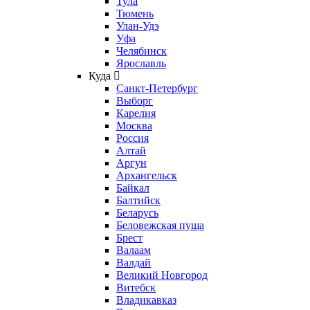
Тула
Тюмень
Улан-Удэ
Уфа
Челябинск
Ярославль
Куда
Санкт-Петербург
Выборг
Карелия
Москва
Россия
Алтай
Аргун
Архангельск
Байкал
Балтийск
Беларусь
Беловежская пуща
Брест
Валаам
Валдай
Великий Новгород
Витебск
Владикавказ