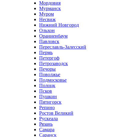
Мордовия
Мурманск
Муром
Несвиж
Нижний Новгород
Ольхон
Ораниенбаум
Павловск
Переславль-Залесский
Пермь
Петергоф
Петрозаводск
Печоры
Поволжье
Подмосковье
Полоцк
Псков
Пушкин
Пятигорск
Репино
Ростов Великий
Рускеала
Рязань
Самара
Саранск