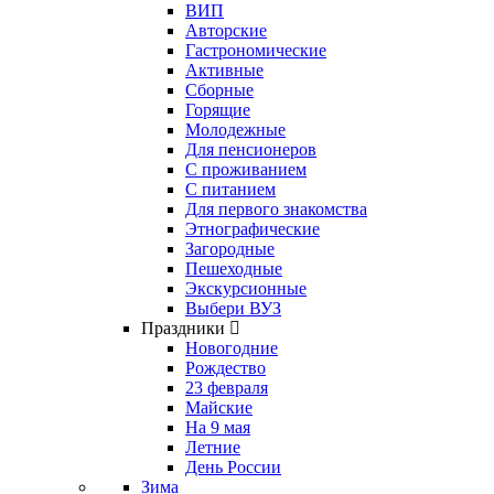
ВИП
Авторские
Гастрономические
Активные
Сборные
Горящие
Молодежные
Для пенсионеров
С проживанием
С питанием
Для первого знакомства
Этнографические
Загородные
Пешеходные
Экскурсионные
Выбери ВУЗ
Праздники
Новогодние
Рождество
23 февраля
Майские
На 9 мая
Летние
День России
Зима