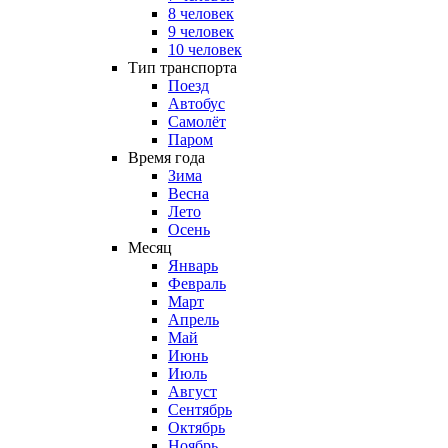
8 человек
9 человек
10 человек
Тип транспорта
Поезд
Автобус
Самолёт
Паром
Время года
Зима
Весна
Лето
Осень
Месяц
Январь
Февраль
Март
Апрель
Май
Июнь
Июль
Август
Сентябрь
Октябрь
Ноябрь