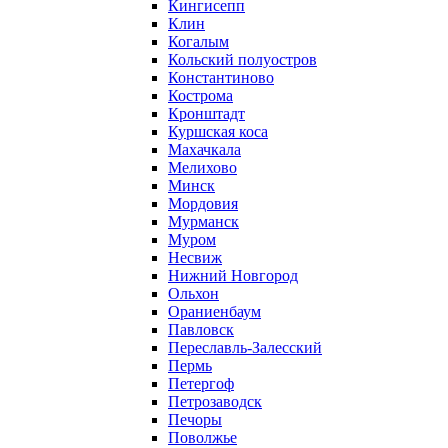
Кингисепп
Клин
Когалым
Кольский полуостров
Константиново
Кострома
Кронштадт
Куршская коса
Махачкала
Мелихово
Минск
Мордовия
Мурманск
Муром
Несвиж
Нижний Новгород
Ольхон
Ораниенбаум
Павловск
Переславль-Залесский
Пермь
Петергоф
Петрозаводск
Печоры
Поволжье