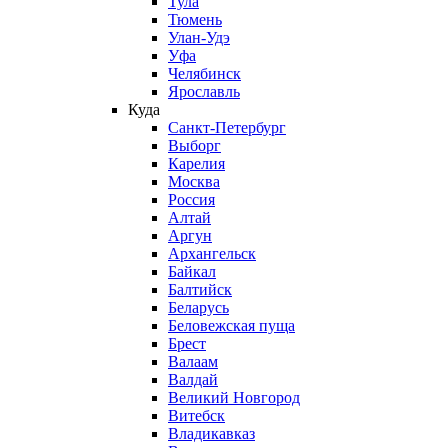
Тула
Тюмень
Улан-Удэ
Уфа
Челябинск
Ярославль
Куда
Санкт-Петербург
Выборг
Карелия
Москва
Россия
Алтай
Аргун
Архангельск
Байкал
Балтийск
Беларусь
Беловежская пуща
Брест
Валаам
Валдай
Великий Новгород
Витебск
Владикавказ