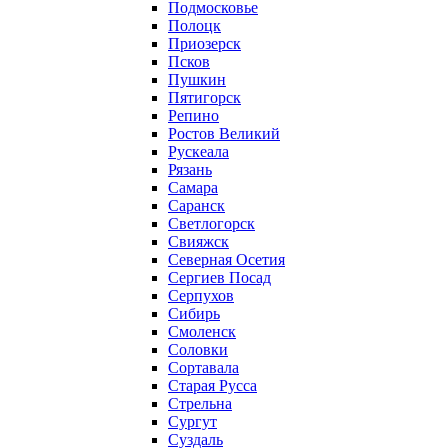
Подмосковье
Полоцк
Приозерск
Псков
Пушкин
Пятигорск
Репино
Ростов Великий
Рускеала
Рязань
Самара
Саранск
Светлогорск
Свияжск
Северная Осетия
Сергиев Посад
Серпухов
Сибирь
Смоленск
Соловки
Сортавала
Старая Русса
Стрельна
Сургут
Суздаль