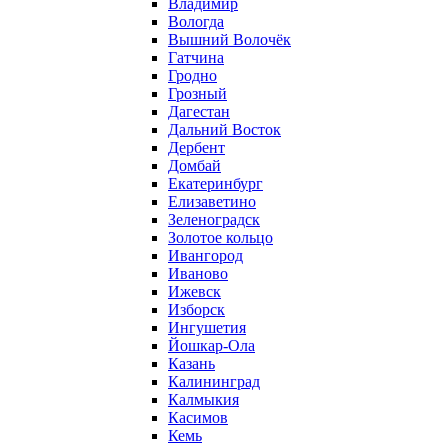
Владимир
Вологда
Вышний Волочёк
Гатчина
Гродно
Грозный
Дагестан
Дальний Восток
Дербент
Домбай
Екатеринбург
Елизаветино
Зеленоградск
Золотое кольцо
Ивангород
Иваново
Ижевск
Изборск
Ингушетия
Йошкар-Ола
Казань
Калининград
Калмыкия
Касимов
Кемь