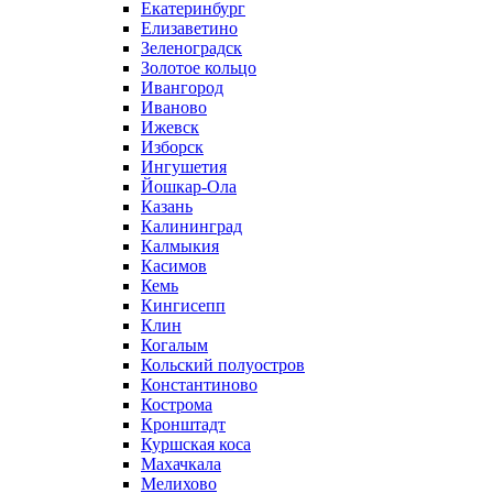
Екатеринбург
Елизаветино
Зеленоградск
Золотое кольцо
Ивангород
Иваново
Ижевск
Изборск
Ингушетия
Йошкар-Ола
Казань
Калининград
Калмыкия
Касимов
Кемь
Кингисепп
Клин
Когалым
Кольский полуостров
Константиново
Кострома
Кронштадт
Куршская коса
Махачкала
Мелихово