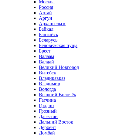
Москва
Россия
Алтай
Аргун
Архангельск
Байкал
Балтийск
Беларусь
Беловежская пуща
Брест
Валаам
Валдай
Великий Новгород
Витебск
Владикавказ
Владимир
Вологда
Вышний Волочёк
Гатчина
Гродно
Грозный
Дагестан
Дальний Восток
Дербент
Домбай