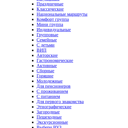
Праздничные
Классические
Национальные маршруты
Комфорт группа
Мини группа
Индивидуальные
Групповые
Семейные
С детьми
ВИП
Авторские
Гастрономические
Активные
Сборные
Горящие
Молодежные
Для пенсионеров
С проживанием
С питанием
Для первого знакомства
Этнографические
Загородные
Пешеходные
Экскурсионные
Выбери ВУЗ