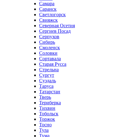
Самара
Саранск
Светлогорск
Свияжск
Северная Осетия
Сергиев Посад
Серпухов
Сибирь
Смоленск
Соловки
Сортавала
Старая Русса
Стрельна
Сургут
Суздаль
Таруса
Татарстан
Тверь
Териберка
Тихвин
Тобольск
Торжок
Тосно
Тула
Тума