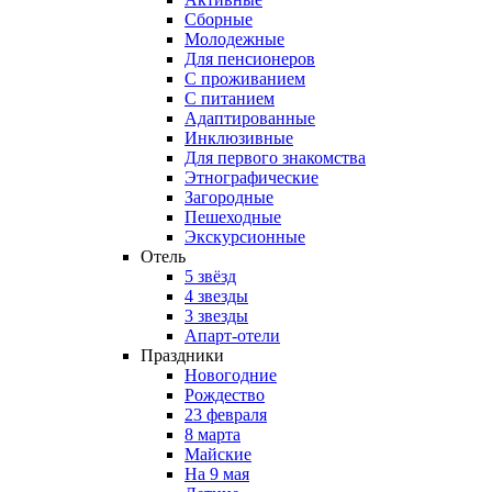
Сборные
Молодежные
Для пенсионеров
С проживанием
С питанием
Адаптированные
Инклюзивные
Для первого знакомства
Этнографические
Загородные
Пешеходные
Экскурсионные
Отель
5 звёзд
4 звезды
3 звезды
Апарт-отели
Праздники
Новогодние
Рождество
23 февраля
8 марта
Майские
На 9 мая