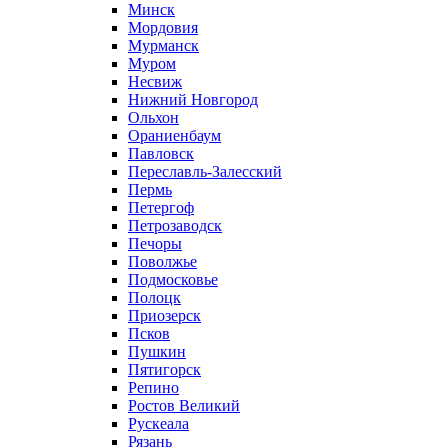
Минск
Мордовия
Мурманск
Муром
Несвиж
Нижний Новгород
Ольхон
Ораниенбаум
Павловск
Переславль-Залесский
Пермь
Петергоф
Петрозаводск
Печоры
Поволжье
Подмосковье
Полоцк
Приозерск
Псков
Пушкин
Пятигорск
Репино
Ростов Великий
Рускеала
Рязань