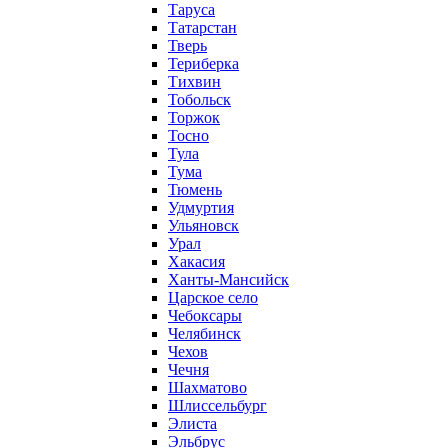
Таруса
Татарстан
Тверь
Териберка
Тихвин
Тобольск
Торжок
Тосно
Тула
Тума
Тюмень
Удмуртия
Ульяновск
Урал
Хакасия
Ханты-Мансийск
Царское село
Чебоксары
Челябинск
Чехов
Чечня
Шахматово
Шлиссельбург
Элиста
Эльбрус