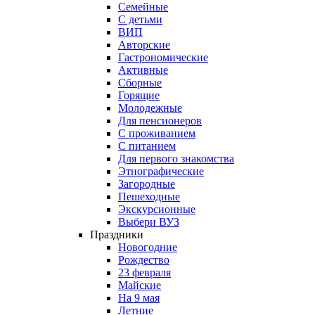
Семейные
С детьми
ВИП
Авторские
Гастрономические
Активные
Сборные
Горящие
Молодежные
Для пенсионеров
С проживанием
С питанием
Для первого знакомства
Этнографические
Загородные
Пешеходные
Экскурсионные
Выбери ВУЗ
Праздники
Новогодние
Рождество
23 февраля
Майские
На 9 мая
Летние