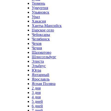
Тюмень
Удмуртия
Ульяновск
Урал
Хакасия
Ханты-Мансийск
Царское село
Чебоксары
Челябинск
Чехов
Чечня
Шахматово
Шлиссельбург
Элиста
Эльбрус
Югра
Янтарный
Ярославль
Ясная Поляна
2 дня
3 дня
4 дня
5 дней
6 дней
7 дней