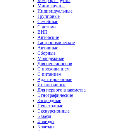
Комфорт группа
Мини группа
Индивидуальные
Групповые
Семейные
С детьми
ВИП
Авторские
Гастрономические
Активные
Сборные
Молодежные
Для пенсионеров
С проживанием
С питанием
Адаптированные
Инклюзивные
Для первого знакомства
Этнографические
Загородные
Пешеходные
Экскурсионные
5 звёзд
4 звезды
3 звезды