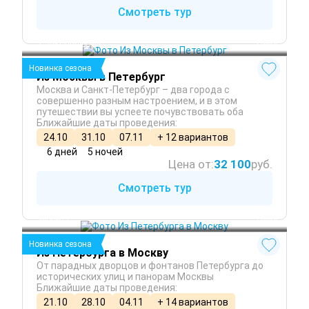
Смотреть тур
Москва
 Зима
Санкт-Петербург
 Осень
Новинка сезона
Из Москвы в Петербург
Москва и Санкт-Петербург – два города с
совершенно разным настроением, и в этом
путешествии вы успеете почувствовать оба
Ближайшие даты проведения:
24.10
31.10
07.11
+ 12 вариантов
6 дней
5 ночей
Цена от:
32 100
руб.
Смотреть тур
Санкт-Петербург
 Зима
Москва
 Осень
Новинка сезона
Из Петербурга в Москву
От парадных дворцов и фонтанов Петербурга до
исторических улиц и панорам Москвы
Ближайшие даты проведения:
21.10
28.10
04.11
+ 14 вариантов