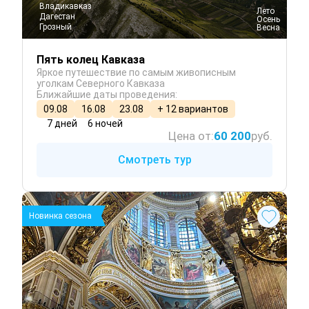
Владикавказ
 Лето
Дагестан
 Осень
Грозный
 Весна
Пять колец Кавказа
Яркое путешествие по самым живописным
уголкам Северного Кавказа
Ближайшие даты проведения:
09.08
16.08
23.08
+ 12 вариантов
7 дней
6 ночей
Цена от:
60 200
руб.
Смотреть тур
Новинка сезона