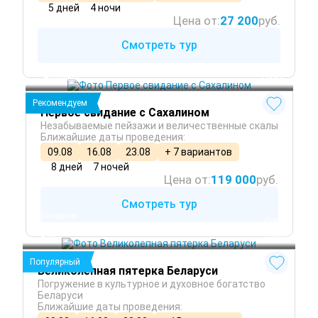
5 дней
4 ночи
Цена от:
27 200
руб.
Смотреть тур
Южно-Сахалинск
 Лето
Невельск
 Осень
Рекомендуем
Первое свидание с Сахалином
Незабываемые пейзажи и величественные скалы
Ближайшие даты проведения:
09.08
16.08
23.08
+ 7 вариантов
8 дней
7 ночей
Цена от:
119 000
руб.
Смотреть тур
Беларусь
 Лето
Минск
 Осень
Брест
 Весна
Популярный
Великолепная пятерка Беларуси
Погружение в культурное и духовное богатство
Беларуси
Ближайшие даты проведения: