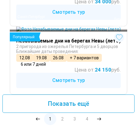
Цена от:
34 000
руб.
Смотреть тур
Санкт-Петербург
 Лето
Петергоф
 Осень
Кронштадт
 Весна
Популярный
Незабываемые дни на берегах Невы (лето)
2 пригорода из ожерелья Петербурга и 5 дворцов
Ближайшие даты проведения:
12.08
19.08
26.08
+ 7 вариантов
6 или 7 дней
Цена от:
24 150
руб.
Смотреть тур
Показать ещё
1
2
3
4