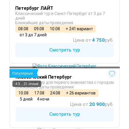
Петербург ЛАЙТ
Классический тур в Санкт-Петербург от 3 до 7
дней
Ближайшие даты проведения:
08.08
09.08
10.08
+ 241 вариант
от 3 до 7 дней
Цена от:
4 750
руб.
Смотреть тур
Санкт-Петербург
Петергоф
 Круглый год
Популярный
Классический Петербург
Идеальный тур для первого знакомства с городом
4.9
31 отзыв
Ближайшие даты проведения:
10.08
17.08
24.08
+ 26 вариантов
5 дней
4 ночи
Цена от:
20 900
руб.
Смотреть тур
 Зима
Москва
 Осень