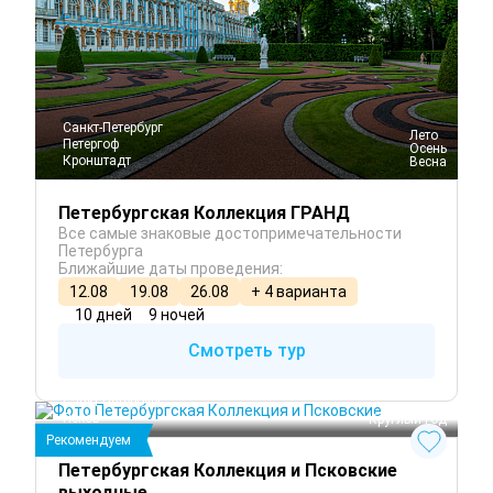
Санкт-Петербург
 Лето
Петергоф
 Осень
Кронштадт
 Весна
Петербургская Коллекция ГРАНД
Все самые знаковые достопримечательности
Петербурга
Ближайшие даты проведения:
12.08
19.08
26.08
+ 4 варианта
10 дней
9 ночей
Смотреть тур
Санкт-Петербург
Псков
 Круглый год
Рекомендуем
Петербургская Коллекция и Псковские
выходные