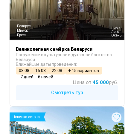
Беларусь
 Зима
Минск
 Лето
Брест
 Осень
Великолепная семёрка Беларуси
Погружение в культурное и духовное богатство
Беларуси
Ближайшие даты проведения:
08.08
15.08
22.08
+ 15 вариантов
7 дней
6 ночей
Цена от:
45 000
руб.
Смотреть тур
Новинка сезона