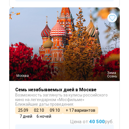
 Зима
Москва
 Осень
Семь незабываемых дней в Москве
Возможность заглянуть за кулисы российского
кино на легендарном «Мосфильме»
Ближайшие даты проведения:
25.09
02.10
09.10
+ 17 вариантов
7 дней
6 ночей
Цена от:
40 500
руб.