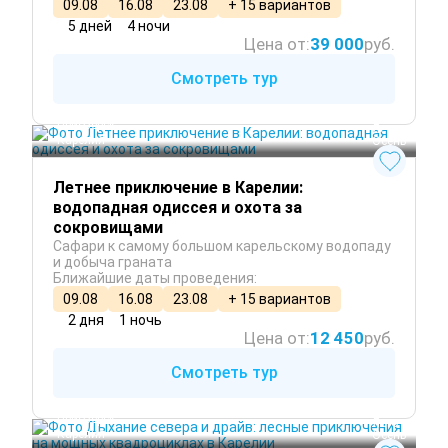
09.08
16.08
23.08
+ 15 вариантов
5 дней
4 ночи
Цена от:
39 000
руб.
Смотреть тур
Приозерск
 Лето
Карелия
 Осень
Летнее приключение в Карелии:
водопадная одиссея и охота за
сокровищами
Сафари к самому большом карельскому водопаду
и добыча граната
Ближайшие даты проведения:
09.08
16.08
23.08
+ 15 вариантов
2 дня
1 ночь
Цена от:
12 450
руб.
Смотреть тур
Приозерск
 Лето
Карелия
 Осень