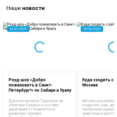
Наши
новости
22/07/2026
25/06/2026
Роуд-шоу «Добро
Куда сходить с 
пожаловать в Санкт-
Москве
Петербург!» по Сибири и Уралу
Дорогие коллеги! Туроператор
Москва для ребёнк
«Невские Сезоны» в составе
открытие: шум, дви
делегации от Комитета по
необычные здания, 
развитию туризма
животные и места,