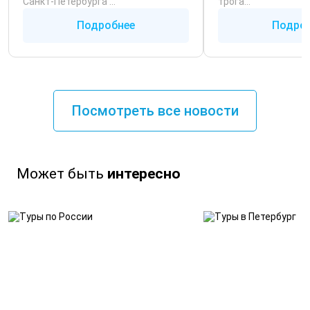
Санкт‑Петербурга ...
трога...
Подробнее
Подро
Посмотреть все новости
Может быть
интересно