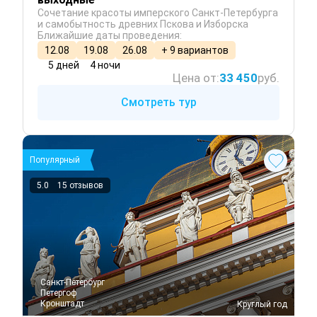
Сочетание красоты имперского Санкт-Петербурга
и самобытность древних Пскова и Изборска
Ближайшие даты проведения:
12.08
19.08
26.08
+ 9 вариантов
5 дней
4 ночи
Цена от:
33 450
руб.
Смотреть тур
Популярный
5.0
15 отзывов
Санкт-Петербург
Петергоф
Кронштадт
 Круглый год