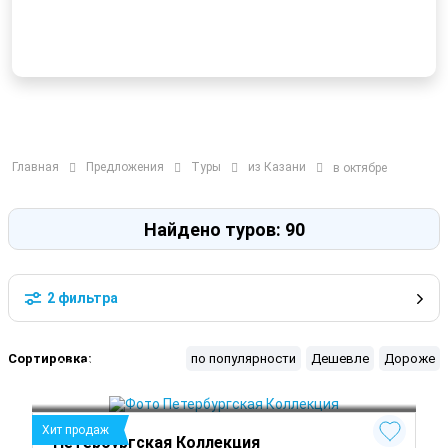
Главная
Предложения
Туры
из Казани
в октябре
Найдено туров: 90
2 фильтра
Сортировка:
по популярности
Дешевле
Дороже
Санкт-Петербург
Петергоф
Гатчина
 Круглый год
Хит продаж
Петербургская Коллекция