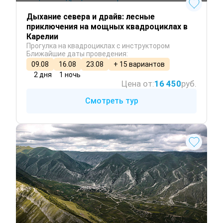
Дыхание севера и драйв: лесные
приключения на мощных квадроциклах в
Карелии
Прогулка на квадроциклах с инструктором
Ближайшие даты проведения:
09.08
16.08
23.08
+ 15 вариантов
2 дня
1 ночь
Цена от:
16 450
руб.
Смотреть тур