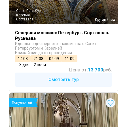
Санкт-Петербург
Карелия
Сортавала
 Круглый год
Северная мозаика: Петербург. Сортавала.
Рускеала
Идеально дня первого знакомства с Санкт-
Петербургом и Карелией
Ближайшие даты проведения:
14.08
21.08
04.09
11.09
3 дня
2 ночи
Цена от:
13 700
руб.
Смотреть тур
Популярный