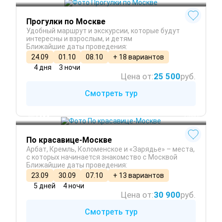
Прогулки по Москве
Удобный маршрут и экскурсии, которые будут
интересны и взрослым, и детям
Ближайшие даты проведения:
24.09
01.10
08.10
+ 18 вариантов
4 дня
3 ночи
Цена от:
25 500
руб.
Смотреть тур
 Зима
Москва
 Осень
По красавице-Москве
Арбат, Кремль, Коломенское и «Зарядье» – места,
с которых начинается знакомство с Москвой
Ближайшие даты проведения:
23.09
30.09
07.10
+ 13 вариантов
5 дней
4 ночи
Цена от:
30 900
руб.
Смотреть тур