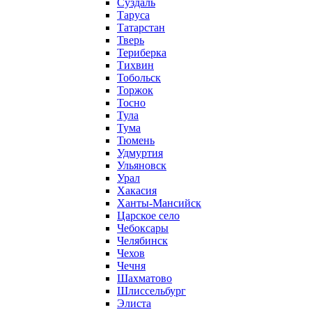
Суздаль
Таруса
Татарстан
Тверь
Териберка
Тихвин
Тобольск
Торжок
Тосно
Тула
Тума
Тюмень
Удмуртия
Ульяновск
Урал
Хакасия
Ханты-Мансийск
Царское село
Чебоксары
Челябинск
Чехов
Чечня
Шахматово
Шлиссельбург
Элиста