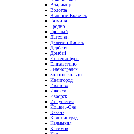
Владимир
Вологда
Вышний Волочёк
Гатчина
Гродно
Грозный
Дагестан
Дальний Восток
Дербент
Домбай
Екатеринбург
Елизаветино
Зеленоградск
Золотое кольцо
Ивангород
Иваново
Ижевск
Изборск
Ингушетия
Йошкар-Ола
Казань
Калининград
Калмыкия
Касимов
Кемь