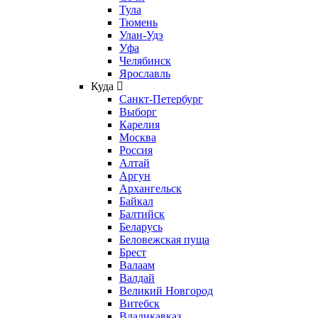
Тула
Тюмень
Улан-Удэ
Уфа
Челябинск
Ярославль
Куда
Санкт-Петербург
Выборг
Карелия
Москва
Россия
Алтай
Аргун
Архангельск
Байкал
Балтийск
Беларусь
Беловежская пуща
Брест
Валаам
Валдай
Великий Новгород
Витебск
Владикавказ