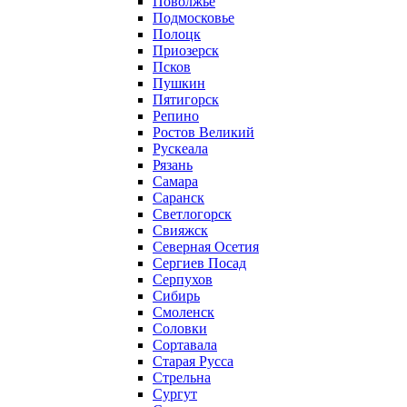
Поволжье
Подмосковье
Полоцк
Приозерск
Псков
Пушкин
Пятигорск
Репино
Ростов Великий
Рускеала
Рязань
Самара
Саранск
Светлогорск
Свияжск
Северная Осетия
Сергиев Посад
Серпухов
Сибирь
Смоленск
Соловки
Сортавала
Старая Русса
Стрельна
Сургут