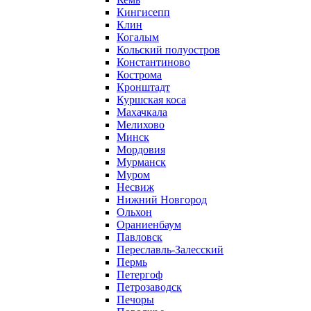
Кингисепп
Клин
Когалым
Кольский полуостров
Константиново
Кострома
Кронштадт
Куршская коса
Махачкала
Мелихово
Минск
Мордовия
Мурманск
Муром
Несвиж
Нижний Новгород
Ольхон
Ораниенбаум
Павловск
Переславль-Залесский
Пермь
Петергоф
Петрозаводск
Печоры