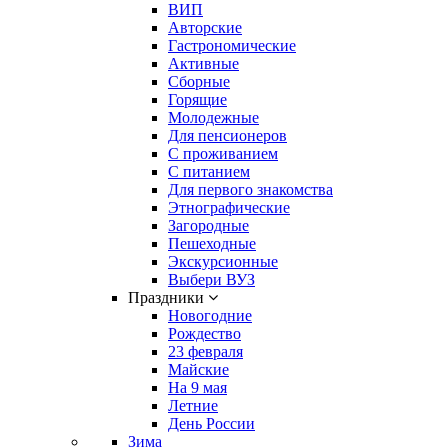
ВИП
Авторские
Гастрономические
Активные
Сборные
Горящие
Молодежные
Для пенсионеров
С проживанием
С питанием
Для первого знакомства
Этнографические
Загородные
Пешеходные
Экскурсионные
Выбери ВУЗ
Праздники
Новогодние
Рождество
23 февраля
Майские
На 9 мая
Летние
День России
Зима