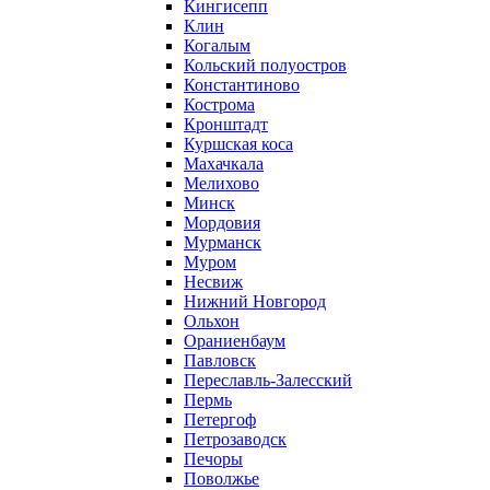
Кингисепп
Клин
Когалым
Кольский полуостров
Константиново
Кострома
Кронштадт
Куршская коса
Махачкала
Мелихово
Минск
Мордовия
Мурманск
Муром
Несвиж
Нижний Новгород
Ольхон
Ораниенбаум
Павловск
Переславль-Залесский
Пермь
Петергоф
Петрозаводск
Печоры
Поволжье