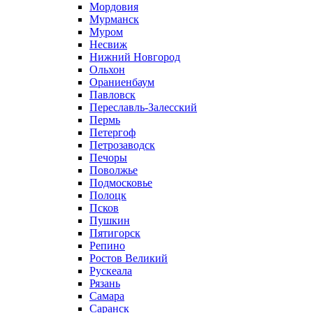
Мордовия
Мурманск
Муром
Несвиж
Нижний Новгород
Ольхон
Ораниенбаум
Павловск
Переславль-Залесский
Пермь
Петергоф
Петрозаводск
Печоры
Поволжье
Подмосковье
Полоцк
Псков
Пушкин
Пятигорск
Репино
Ростов Великий
Рускеала
Рязань
Самара
Саранск