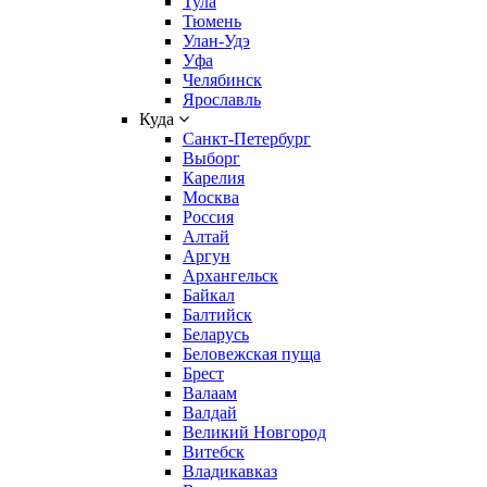
Тула
Тюмень
Улан-Удэ
Уфа
Челябинск
Ярославль
Куда
Санкт-Петербург
Выборг
Карелия
Москва
Россия
Алтай
Аргун
Архангельск
Байкал
Балтийск
Беларусь
Беловежская пуща
Брест
Валаам
Валдай
Великий Новгород
Витебск
Владикавказ