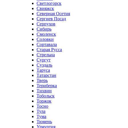
Светлогорск
Свияжск
Северная Осетия
Сергиев Посад
Серпухов
Сибирь
Смоленск
Соловки
Сортавала
Старая Русса
Стрельна
Сургут
Суздаль
Таруса
Татарстан
Тверь
Териберка
Тихвин
Тобольск
Торжок
Тосно
Тула
Тума
Тюмень
Удмуртия