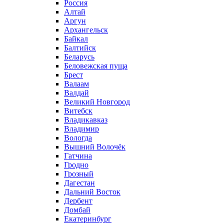
Россия
Алтай
Аргун
Архангельск
Байкал
Балтийск
Беларусь
Беловежская пуща
Брест
Валаам
Валдай
Великий Новгород
Витебск
Владикавказ
Владимир
Вологда
Вышний Волочёк
Гатчина
Гродно
Грозный
Дагестан
Дальний Восток
Дербент
Домбай
Екатеринбург