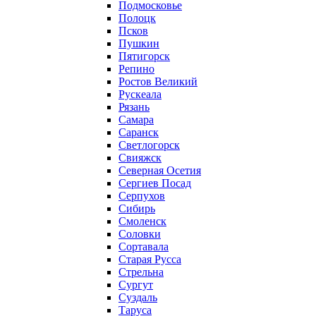
Подмосковье
Полоцк
Псков
Пушкин
Пятигорск
Репино
Ростов Великий
Рускеала
Рязань
Самара
Саранск
Светлогорск
Свияжск
Северная Осетия
Сергиев Посад
Серпухов
Сибирь
Смоленск
Соловки
Сортавала
Старая Русса
Стрельна
Сургут
Суздаль
Таруса