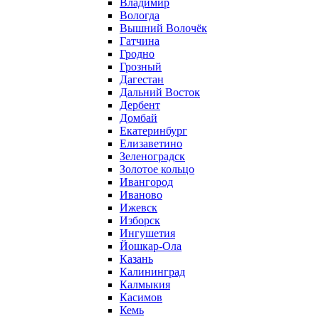
Владимир
Вологда
Вышний Волочёк
Гатчина
Гродно
Грозный
Дагестан
Дальний Восток
Дербент
Домбай
Екатеринбург
Елизаветино
Зеленоградск
Золотое кольцо
Ивангород
Иваново
Ижевск
Изборск
Ингушетия
Йошкар-Ола
Казань
Калининград
Калмыкия
Касимов
Кемь