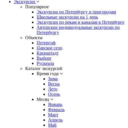
Экскурсии
Популярное
Экскурсии по Петербургу и пригородам
Школьные экскурсии на 1 день
Экскурсии по рекам и каналам в Петербурге
Авторские индивидуальные экскурсии по
Петербургу
Объекты
Петергоф
Царское село
Кронштадт
Выборг
Рускеала
Каталог экскурсий
Время года
Зима
Весна
Лето
Осень
Месяц
Январь
Февраль
Март
Апрель
Май