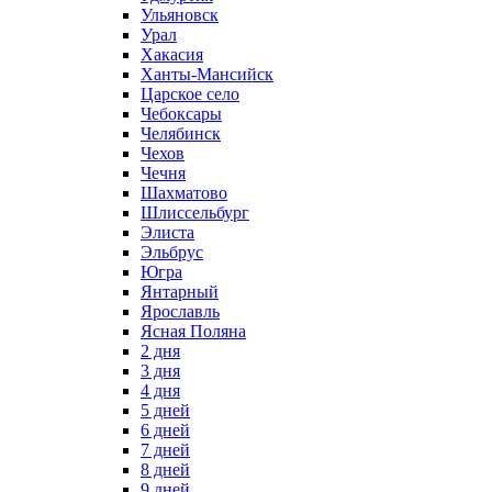
Ульяновск
Урал
Хакасия
Ханты-Мансийск
Царское село
Чебоксары
Челябинск
Чехов
Чечня
Шахматово
Шлиссельбург
Элиста
Эльбрус
Югра
Янтарный
Ярославль
Ясная Поляна
2 дня
3 дня
4 дня
5 дней
6 дней
7 дней
8 дней
9 дней