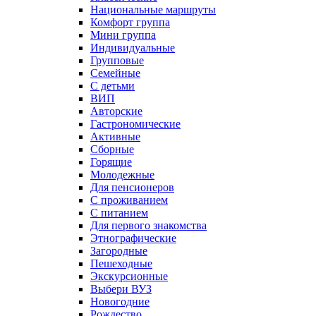
Национальные маршруты
Комфорт группа
Мини группа
Индивидуальные
Групповые
Семейные
С детьми
ВИП
Авторские
Гастрономические
Активные
Сборные
Горящие
Молодежные
Для пенсионеров
С проживанием
С питанием
Для первого знакомства
Этнографические
Загородные
Пешеходные
Экскурсионные
Выбери ВУЗ
Новогодние
Рождество