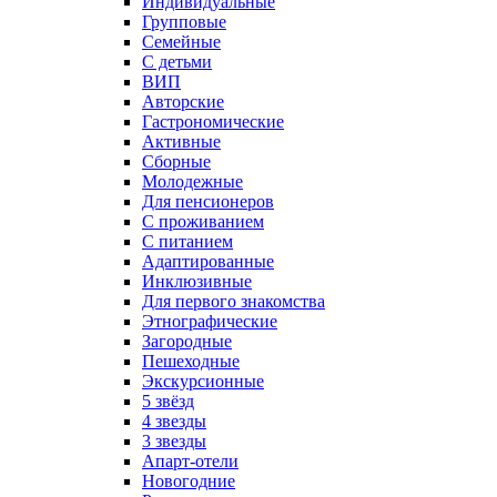
Индивидуальные
Групповые
Семейные
С детьми
ВИП
Авторские
Гастрономические
Активные
Сборные
Молодежные
Для пенсионеров
С проживанием
С питанием
Адаптированные
Инклюзивные
Для первого знакомства
Этнографические
Загородные
Пешеходные
Экскурсионные
5 звёзд
4 звезды
3 звезды
Апарт-отели
Новогодние