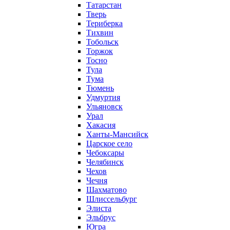
Татарстан
Тверь
Териберка
Тихвин
Тобольск
Торжок
Тосно
Тула
Тума
Тюмень
Удмуртия
Ульяновск
Урал
Хакасия
Ханты-Мансийск
Царское село
Чебоксары
Челябинск
Чехов
Чечня
Шахматово
Шлиссельбург
Элиста
Эльбрус
Югра