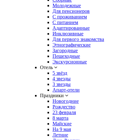
Молодежные
Для пенсионеров
С проживанием
С питанием
Адаптированные
Инклюзивные
Для первого знакомства
Этнографические
Загородные
Пешеходные
Экскурсионные
Отель
5 звёзд
4 звезды
3 звезды
Апарт-отели
Праздники
Новогодние
Рождество
23 февраля
8 марта
Майские
На 9 мая
Летние