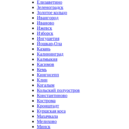
Елизаветино
Зеленоградск
Золотое кольцо
Ивангород
Иваново
Ижевск
Изборск
Ингушетия
Йошкар-Ола
Казань
Калининград
Калмыкия
Касимов
Кемь
Кингисепп
Клин
Когалым
Кольский полуостров
Константиново
Кострома
Кронштадт
Куршская коса
Махачкала
Мелихово
Минск