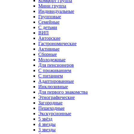
Комфорт группа
Мини группа
Индивидуальные
Групповые
Семейные
С детьми
ВИП
Авторские
Гастрономические
Активные
Сборные
Молодежные
Для пенсионеров
С проживанием
С питанием
Адаптированные
Инклюзивные
Для первого знакомства
Этнографические
Загородные
Пешеходные
Экскурсионные
5 звёзд
4 звезды
3 звезды