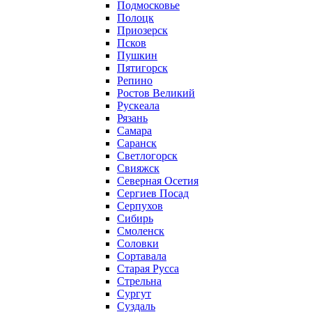
Подмосковье
Полоцк
Приозерск
Псков
Пушкин
Пятигорск
Репино
Ростов Великий
Рускеала
Рязань
Самара
Саранск
Светлогорск
Свияжск
Северная Осетия
Сергиев Посад
Серпухов
Сибирь
Смоленск
Соловки
Сортавала
Старая Русса
Стрельна
Сургут
Суздаль