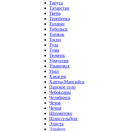
Таруса
Татарстан
Тверь
Териберка
Тихвин
Тобольск
Торжок
Тосно
Тула
Тума
Тюмень
Удмуртия
Ульяновск
Урал
Хакасия
Ханты-Мансийск
Царское село
Чебоксары
Челябинск
Чехов
Чечня
Шахматово
Шлиссельбург
Элиста
Эльбрус