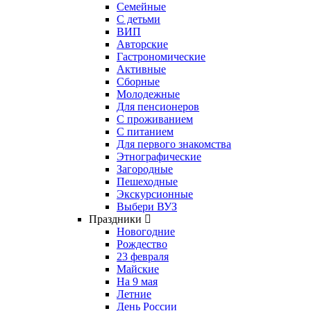
Семейные
С детьми
ВИП
Авторские
Гастрономические
Активные
Сборные
Молодежные
Для пенсионеров
С проживанием
С питанием
Для первого знакомства
Этнографические
Загородные
Пешеходные
Экскурсионные
Выбери ВУЗ
Праздники
Новогодние
Рождество
23 февраля
Майские
На 9 мая
Летние
День России