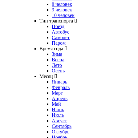
8 человек
9 человек
10 человек
Тип транспорта
Поезд
Автобус
Самолёт
Паром
Время года
Зима
Весна
Лето
Осень
Месяц
Январь
Февраль
Март
Апрель
Май
Июнь
Июль
Август
Сентябрь
Октябрь
Ноябрь