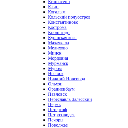
Кингисепп
Клин
Когалым
Кольский полуостров
Константиново
Кострома
Кронштадт
Куршская коса
Махачкала
Мелихово
Минск
Мордовия
Мурманск
Муром
Несвиж
Нижний Новгород
Ольхон
Ораниенбаум
Павловск
Переславль-Залесский
Пермь
Петергоф
Петрозаводск
Печоры
Поволжье