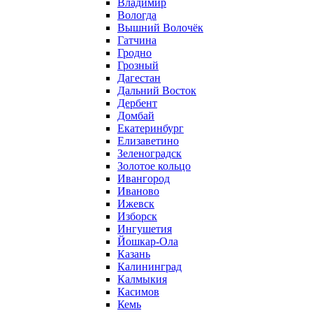
Владимир
Вологда
Вышний Волочёк
Гатчина
Гродно
Грозный
Дагестан
Дальний Восток
Дербент
Домбай
Екатеринбург
Елизаветино
Зеленоградск
Золотое кольцо
Ивангород
Иваново
Ижевск
Изборск
Ингушетия
Йошкар-Ола
Казань
Калининград
Калмыкия
Касимов
Кемь