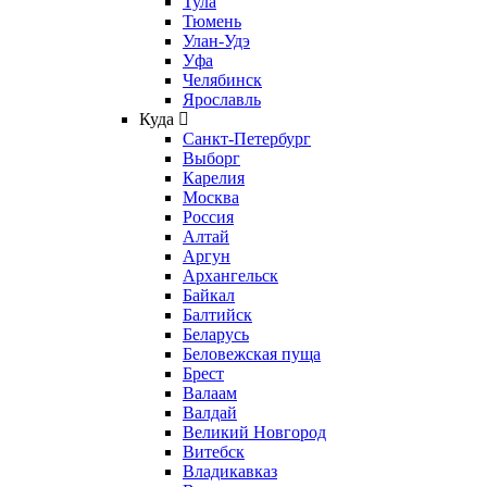
Тула
Тюмень
Улан-Удэ
Уфа
Челябинск
Ярославль
Куда
Санкт-Петербург
Выборг
Карелия
Москва
Россия
Алтай
Аргун
Архангельск
Байкал
Балтийск
Беларусь
Беловежская пуща
Брест
Валаам
Валдай
Великий Новгород
Витебск
Владикавказ