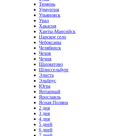
Тюмень
Удмуртия
Ульяновск
Урал
Хакасия
Ханты-Мансийск
Царское село
Чебоксары
Челябинск
Чехов
Чечня
Шахматово
Шлиссельбург
Элиста
Эльбрус
Югра
Янтарный
Ярославль
Ясная Поляна
2 дня
3 дня
4 дня
5 дней
6 дней
7 дней