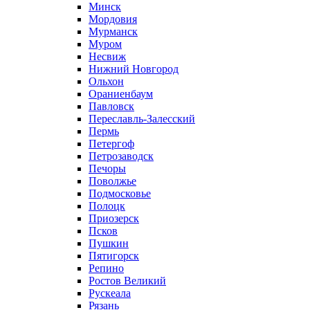
Минск
Мордовия
Мурманск
Муром
Несвиж
Нижний Новгород
Ольхон
Ораниенбаум
Павловск
Переславль-Залесский
Пермь
Петергоф
Петрозаводск
Печоры
Поволжье
Подмосковье
Полоцк
Приозерск
Псков
Пушкин
Пятигорск
Репино
Ростов Великий
Рускеала
Рязань