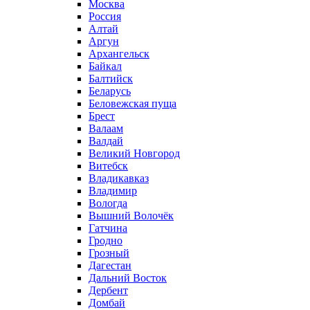
Москва
Россия
Алтай
Аргун
Архангельск
Байкал
Балтийск
Беларусь
Беловежская пуща
Брест
Валаам
Валдай
Великий Новгород
Витебск
Владикавказ
Владимир
Вологда
Вышний Волочёк
Гатчина
Гродно
Грозный
Дагестан
Дальний Восток
Дербент
Домбай