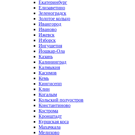
Екатеринбург
Елизаветино
Зеленоградск
Золотое кольцо
Ивангород
Иваново
Ижевск
Изборск
Ингушетия
Йошкар-Ола
Казань
Калининград
Калмыкия
Касимов
Кемь
Кингисепп
Клин
Когалым
Кольский полуостров
Константиново
Кострома
Кронштадт
Куршская коса
Махачкала
Мелихово