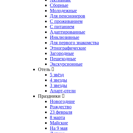
Сборные
Молодежные
Для пенсионеров
С проживанием
С питанием
Адаптированные
Инклюзивные
Для первого знакомства
Этнографические
Загородные
Пешеходные
Экскурсионные
Отель
5 звёзд
4 звезды
3 звезды
Апарт-отели
Праздники
Новогодние
Рождество
23 февраля
8 марта
Майские
На 9 мая