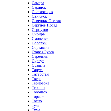
Самара
Саранск
Светлогорск
Свияжск
Северная Осетия
Сергиев Посад
Серпухов
Сибирь
Смоленск
Соловки
Сортавала
Старая Русса
Стрельна
Сургут
Суздаль
Таруса
Татарстан
Тверь
Териберка
Тихвин
Тобольск
Торжок
Тосно
Тула
Тума