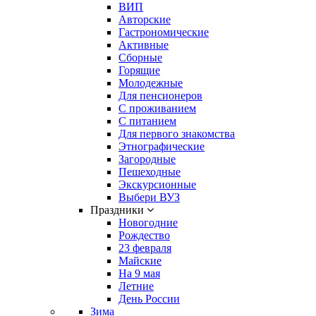
ВИП
Авторские
Гастрономические
Активные
Сборные
Горящие
Молодежные
Для пенсионеров
С проживанием
С питанием
Для первого знакомства
Этнографические
Загородные
Пешеходные
Экскурсионные
Выбери ВУЗ
Праздники
Новогодние
Рождество
23 февраля
Майские
На 9 мая
Летние
День России
Зима