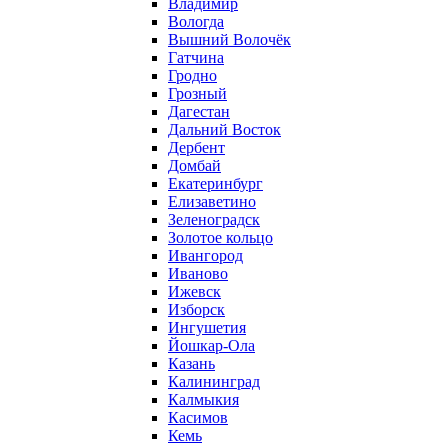
Владимир
Вологда
Вышний Волочёк
Гатчина
Гродно
Грозный
Дагестан
Дальний Восток
Дербент
Домбай
Екатеринбург
Елизаветино
Зеленоградск
Золотое кольцо
Ивангород
Иваново
Ижевск
Изборск
Ингушетия
Йошкар-Ола
Казань
Калининград
Калмыкия
Касимов
Кемь