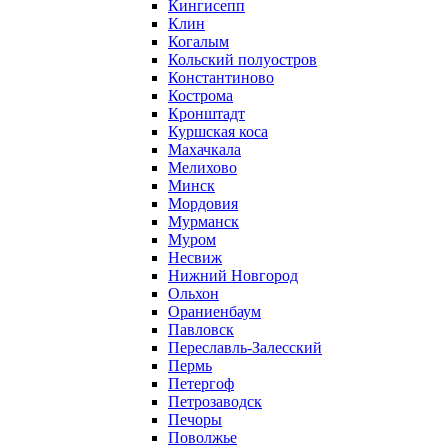
Кингисепп
Клин
Когалым
Кольский полуостров
Константиново
Кострома
Кронштадт
Куршская коса
Махачкала
Мелихово
Минск
Мордовия
Мурманск
Муром
Несвиж
Нижний Новгород
Ольхон
Ораниенбаум
Павловск
Переславль-Залесский
Пермь
Петергоф
Петрозаводск
Печоры
Поволжье