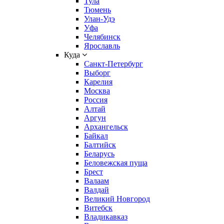
Тула
Тюмень
Улан-Удэ
Уфа
Челябинск
Ярославль
Куда
Санкт-Петербург
Выборг
Карелия
Москва
Россия
Алтай
Аргун
Архангельск
Байкал
Балтийск
Беларусь
Беловежская пуща
Брест
Валаам
Валдай
Великий Новгород
Витебск
Владикавказ