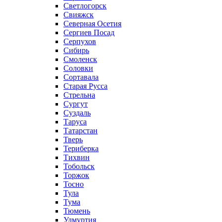
Светлогорск
Свияжск
Северная Осетия
Сергиев Посад
Серпухов
Сибирь
Смоленск
Соловки
Сортавала
Старая Русса
Стрельна
Сургут
Суздаль
Таруса
Татарстан
Тверь
Териберка
Тихвин
Тобольск
Торжок
Тосно
Тула
Тума
Тюмень
Удмуртия