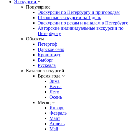
Экскурсии
Популярное
Экскурсии по Петербургу и пригородам
Школьные экскурсии на 1 день
Экскурсии по рекам и каналам в Петербурге
Авторские индивидуальные экскурсии по
Петербургу
Объекты
Петергоф
Царское село
Кронштадт
Выборг
Рускеала
Каталог экскурсий
Время года
Зима
Весна
Лето
Осень
Месяц
Январь
Февраль
Март
Апрель
Май