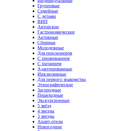
Индивидуальные
Групповые
Семейные
С детьми
ВИП
Авторские
Гастрономические
Активные
Сборные
Молодежные
Для пенсионеров
С проживанием
С питанием
Адаптированные
Инклюзивные
Для первого знакомства
Этнографические
Загородные
Пешеходные
Экскурсионные
5 звёзд
4 звезды
3 звезды
Апарт-отели
Новогодние