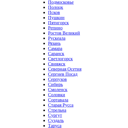
Подмосковье
Полоцк
Псков
Пушкин
Пятигорск
Репино
Ростов Великий
Рускеала
Рязань
Самара
Саранск
Светлогорск
Свияжск
Северная Осетия
Сергиев Посад
Серпухов
Сибирь
Смоленск
Соловки
Сортавала
Старая Русса
Стрельна
Сургут
Суздаль
Таруса