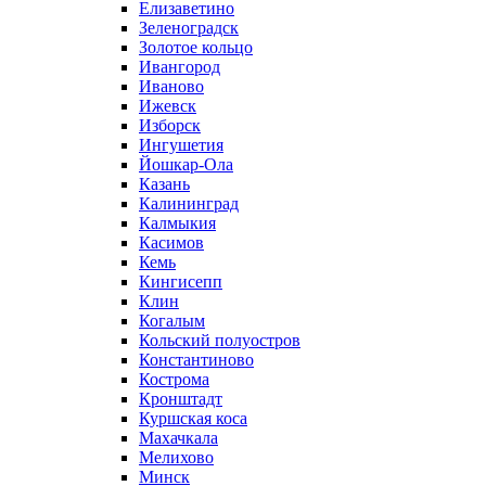
Елизаветино
Зеленоградск
Золотое кольцо
Ивангород
Иваново
Ижевск
Изборск
Ингушетия
Йошкар-Ола
Казань
Калининград
Калмыкия
Касимов
Кемь
Кингисепп
Клин
Когалым
Кольский полуостров
Константиново
Кострома
Кронштадт
Куршская коса
Махачкала
Мелихово
Минск