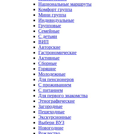
Национальные маршруты
Комфорт группа
Мини группа
Индивидуальные
Групповые
Семейные
С детьми
ВИП
Авторские
Гастрономические
Активные
Сборные
Горящие
Молодежные
Для пенсионеров
С проживанием
С питанием
Для первого знакомства
Этнографические
Загородные
Пешеходные
Экскурсионные
Выбери ВУЗ
Новогодние
Рождество