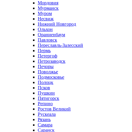
Мордовия
Мурманск
Муром
Несвиж
Нижний Новгород
Ольхон
Ораниенбаум
Павловск
Переславль-Залесский
Пермь
Петергоф
Петрозаводск
Печоры
Поволжье
Подмосковье
Полоцк
Псков
Пушкин
Пятигорск
Репино
Ростов Великий
Рускеала
Рязань
Самара
Саранск