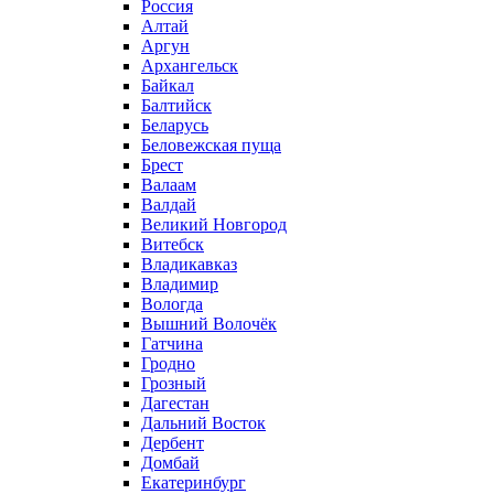
Россия
Алтай
Аргун
Архангельск
Байкал
Балтийск
Беларусь
Беловежская пуща
Брест
Валаам
Валдай
Великий Новгород
Витебск
Владикавказ
Владимир
Вологда
Вышний Волочёк
Гатчина
Гродно
Грозный
Дагестан
Дальний Восток
Дербент
Домбай
Екатеринбург