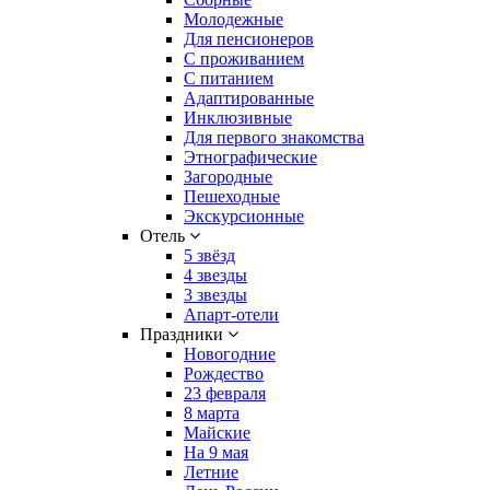
Молодежные
Для пенсионеров
С проживанием
С питанием
Адаптированные
Инклюзивные
Для первого знакомства
Этнографические
Загородные
Пешеходные
Экскурсионные
Отель
5 звёзд
4 звезды
3 звезды
Апарт-отели
Праздники
Новогодние
Рождество
23 февраля
8 марта
Майские
На 9 мая
Летние