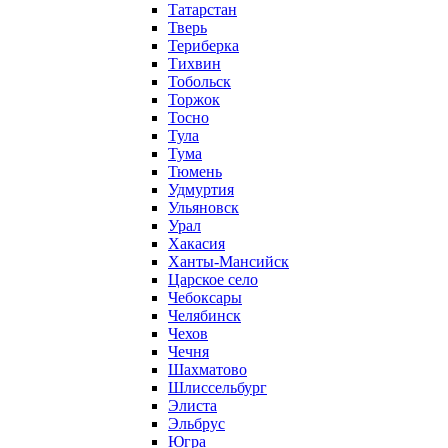
Татарстан
Тверь
Териберка
Тихвин
Тобольск
Торжок
Тосно
Тула
Тума
Тюмень
Удмуртия
Ульяновск
Урал
Хакасия
Ханты-Мансийск
Царское село
Чебоксары
Челябинск
Чехов
Чечня
Шахматово
Шлиссельбург
Элиста
Эльбрус
Югра