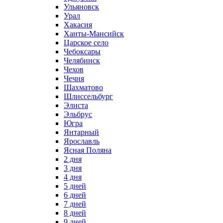
Ульяновск
Урал
Хакасия
Ханты-Мансийск
Царское село
Чебоксары
Челябинск
Чехов
Чечня
Шахматово
Шлиссельбург
Элиста
Эльбрус
Югра
Янтарный
Ярославль
Ясная Поляна
2 дня
3 дня
4 дня
5 дней
6 дней
7 дней
8 дней
9 дней