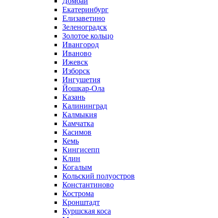
Домбай
Екатеринбург
Елизаветино
Зеленоградск
Золотое кольцо
Ивангород
Иваново
Ижевск
Изборск
Ингушетия
Йошкар-Ола
Казань
Калининград
Калмыкия
Камчатка
Касимов
Кемь
Кингисепп
Клин
Когалым
Кольский полуостров
Константиново
Кострома
Кронштадт
Куршская коса