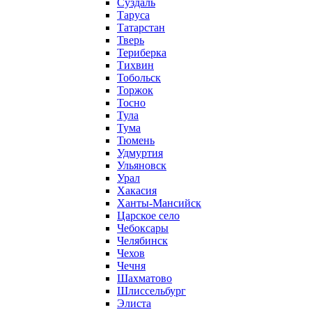
Суздаль
Таруса
Татарстан
Тверь
Териберка
Тихвин
Тобольск
Торжок
Тосно
Тула
Тума
Тюмень
Удмуртия
Ульяновск
Урал
Хакасия
Ханты-Мансийск
Царское село
Чебоксары
Челябинск
Чехов
Чечня
Шахматово
Шлиссельбург
Элиста