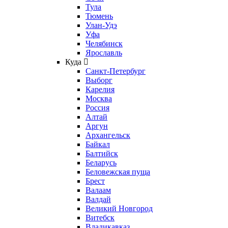
Тула
Тюмень
Улан-Удэ
Уфа
Челябинск
Ярославль
Куда
Санкт-Петербург
Выборг
Карелия
Москва
Россия
Алтай
Аргун
Архангельск
Байкал
Балтийск
Беларусь
Беловежская пуща
Брест
Валаам
Валдай
Великий Новгород
Витебск
Владикавказ