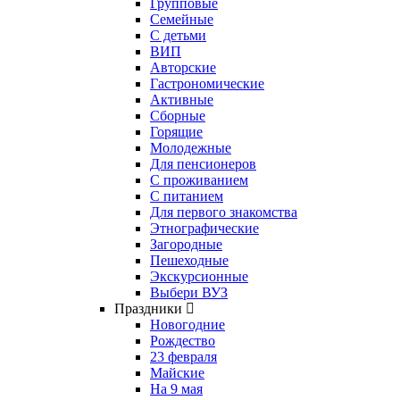
Групповые
Семейные
С детьми
ВИП
Авторские
Гастрономические
Активные
Сборные
Горящие
Молодежные
Для пенсионеров
С проживанием
С питанием
Для первого знакомства
Этнографические
Загородные
Пешеходные
Экскурсионные
Выбери ВУЗ
Праздники
Новогодние
Рождество
23 февраля
Майские
На 9 мая