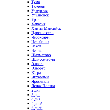
Тума
Тюмень
Удмуртия
Ульяновск
Урал
Хакасия
Ханты-Мансийск
Царское село
Чебоксары
Челябинск
Чехов
Чечня
Шахматово
Шлиссельбург
Элиста
Эльбрус
Югра
Янтарный
Ярославль
Ясная Поляна
2 дня
3 дня
4 дня
5 дней
6 дней