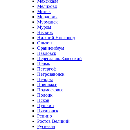
Махачкала
Мелихово
Минск
Мордовия
Мурманск
Муром
Несвиж
Нижний Новгород
Ольхон
Ораниенбаум
Павловск
Переславль-Залесский
Пермь
Петергоф
Петрозаводск
Печоры
Поволжье
Подмосковье
Полоцк
Псков
Пушкин
Пятигорск
Репино
Ростов Великий
Рускеала