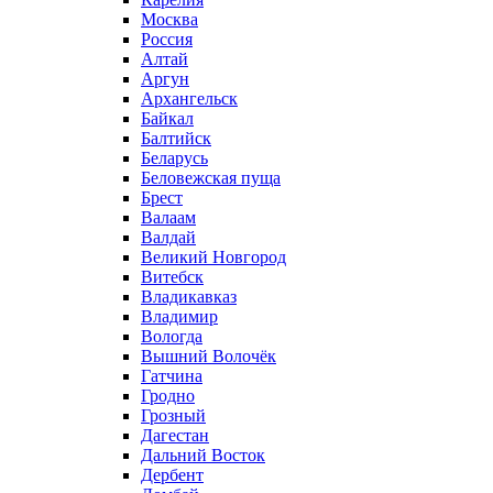
Москва
Россия
Алтай
Аргун
Архангельск
Байкал
Балтийск
Беларусь
Беловежская пуща
Брест
Валаам
Валдай
Великий Новгород
Витебск
Владикавказ
Владимир
Вологда
Вышний Волочёк
Гатчина
Гродно
Грозный
Дагестан
Дальний Восток
Дербент