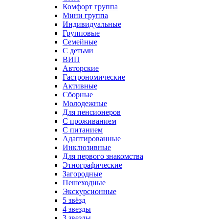
Комфорт группа
Мини группа
Индивидуальные
Групповые
Семейные
С детьми
ВИП
Авторские
Гастрономические
Активные
Сборные
Молодежные
Для пенсионеров
С проживанием
С питанием
Адаптированные
Инклюзивные
Для первого знакомства
Этнографические
Загородные
Пешеходные
Экскурсионные
5 звёзд
4 звезды
3 звезды