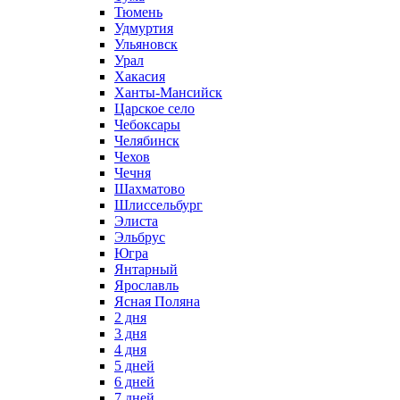
Тюмень
Удмуртия
Ульяновск
Урал
Хакасия
Ханты-Мансийск
Царское село
Чебоксары
Челябинск
Чехов
Чечня
Шахматово
Шлиссельбург
Элиста
Эльбрус
Югра
Янтарный
Ярославль
Ясная Поляна
2 дня
3 дня
4 дня
5 дней
6 дней
7 дней