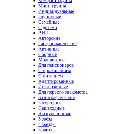
Комфорт группа
Мини группа
Индивидуальные
Групповые
Семейные
С детьми
ВИП
Авторские
Гастрономические
Активные
Сборные
Молодежные
Для пенсионеров
С проживанием
С питанием
Адаптированные
Инклюзивные
Для первого знакомства
Этнографические
Загородные
Пешеходные
Экскурсионные
5 звёзд
4 звезды
3 звезды