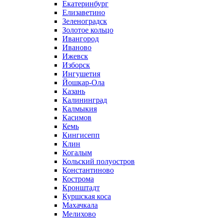
Екатеринбург
Елизаветино
Зеленоградск
Золотое кольцо
Ивангород
Иваново
Ижевск
Изборск
Ингушетия
Йошкар-Ола
Казань
Калининград
Калмыкия
Касимов
Кемь
Кингисепп
Клин
Когалым
Кольский полуостров
Константиново
Кострома
Кронштадт
Куршская коса
Махачкала
Мелихово