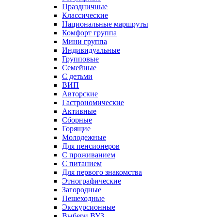
Праздничные
Классические
Национальные маршруты
Комфорт группа
Мини группа
Индивидуальные
Групповые
Семейные
С детьми
ВИП
Авторские
Гастрономические
Активные
Сборные
Горящие
Молодежные
Для пенсионеров
С проживанием
С питанием
Для первого знакомства
Этнографические
Загородные
Пешеходные
Экскурсионные
Выбери ВУЗ