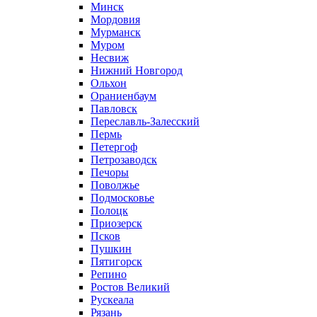
Минск
Мордовия
Мурманск
Муром
Несвиж
Нижний Новгород
Ольхон
Ораниенбаум
Павловск
Переславль-Залесский
Пермь
Петергоф
Петрозаводск
Печоры
Поволжье
Подмосковье
Полоцк
Приозерск
Псков
Пушкин
Пятигорск
Репино
Ростов Великий
Рускеала
Рязань