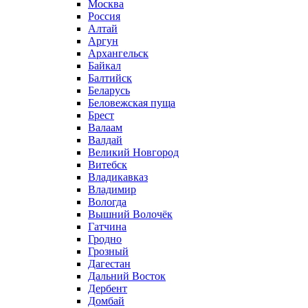
Москва
Россия
Алтай
Аргун
Архангельск
Байкал
Балтийск
Беларусь
Беловежская пуща
Брест
Валаам
Валдай
Великий Новгород
Витебск
Владикавказ
Владимир
Вологда
Вышний Волочёк
Гатчина
Гродно
Грозный
Дагестан
Дальний Восток
Дербент
Домбай