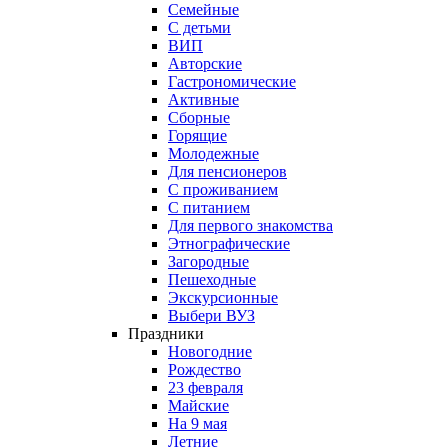
Семейные
С детьми
ВИП
Авторские
Гастрономические
Активные
Сборные
Горящие
Молодежные
Для пенсионеров
С проживанием
С питанием
Для первого знакомства
Этнографические
Загородные
Пешеходные
Экскурсионные
Выбери ВУЗ
Праздники
Новогодние
Рождество
23 февраля
Майские
На 9 мая
Летние