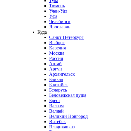
Тула
Тюмень
Улан-Удэ
Уфа
Челябинск
Ярославль
Куда
Санкт-Петербург
Выборг
Карелия
Москва
Россия
Алтай
Аргун
Архангельск
Байкал
Балтийск
Беларусь
Беловежская пуща
Брест
Валаам
Валдай
Великий Новгород
Витебск
Владикавказ