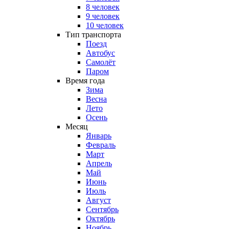
8 человек
9 человек
10 человек
Тип транспорта
Поезд
Автобус
Самолёт
Паром
Время года
Зима
Весна
Лето
Осень
Месяц
Январь
Февраль
Март
Апрель
Май
Июнь
Июль
Август
Сентябрь
Октябрь
Ноябрь