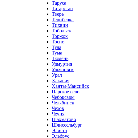
Таруса
Татарстан
Тверь
Териберка
Тихвин
Тобольск
Торжок
Тосно
Тула
Тума
Тюмень
Удмуртия
Ульяновск
Урал
Хакасия
Ханты-Мансийск
Царское село
Чебоксары
Челябинск
Чехов
Чечня
Шахматово
Шлиссельбург
Элиста
Эльбрус