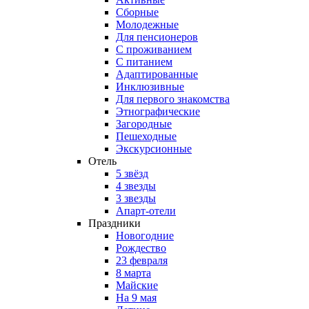
Сборные
Молодежные
Для пенсионеров
С проживанием
С питанием
Адаптированные
Инклюзивные
Для первого знакомства
Этнографические
Загородные
Пешеходные
Экскурсионные
Отель
5 звёзд
4 звезды
3 звезды
Апарт-отели
Праздники
Новогодние
Рождество
23 февраля
8 марта
Майские
На 9 мая