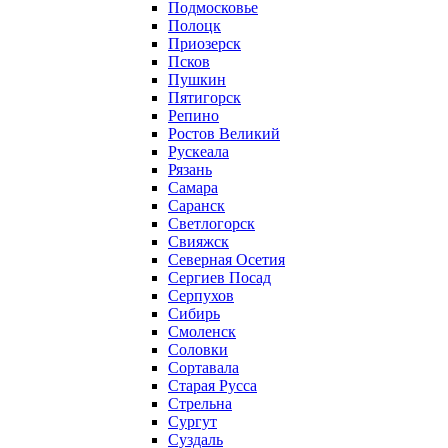
Подмосковье
Полоцк
Приозерск
Псков
Пушкин
Пятигорск
Репино
Ростов Великий
Рускеала
Рязань
Самара
Саранск
Светлогорск
Свияжск
Северная Осетия
Сергиев Посад
Серпухов
Сибирь
Смоленск
Соловки
Сортавала
Старая Русса
Стрельна
Сургут
Суздаль