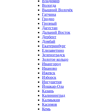
Владимир
Вологда
Вышний Волочёк
Гатчина
Гродно
Грозный
Дагестан
Дальний Восток
Дербент
Домбай
Екатеринбург
Елизаветино
Зеленоградск
Золотое кольцо
Ивангород
Иваново
Ижевск
Изборск
Ингушетия
Йошкар-Ола
Казань
Калининград
Калмыкия
Касимов
Кемь