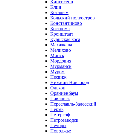
Кингисепп
Клин
Когалым
Кольский полуостров
Константиново
Кострома
Кронштадт
Куршская коса
Махачкала
Мелихово
Минск
Мордовия
Мурманск
Муром
Несвиж
Нижний Новгород
Ольхон
Ораниенбаум
Павловск
Переславль-Залесский
Пермь
Петергоф
Петрозаводск
Печоры
Поволжье