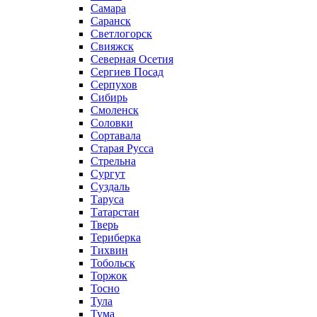
Самара
Саранск
Светлогорск
Свияжск
Северная Осетия
Сергиев Посад
Серпухов
Сибирь
Смоленск
Соловки
Сортавала
Старая Русса
Стрельна
Сургут
Суздаль
Таруса
Татарстан
Тверь
Териберка
Тихвин
Тобольск
Торжок
Тосно
Тула
Тума