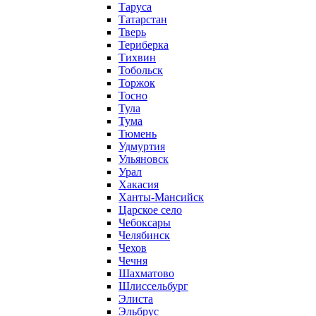
Таруса
Татарстан
Тверь
Териберка
Тихвин
Тобольск
Торжок
Тосно
Тула
Тума
Тюмень
Удмуртия
Ульяновск
Урал
Хакасия
Ханты-Мансийск
Царское село
Чебоксары
Челябинск
Чехов
Чечня
Шахматово
Шлиссельбург
Элиста
Эльбрус