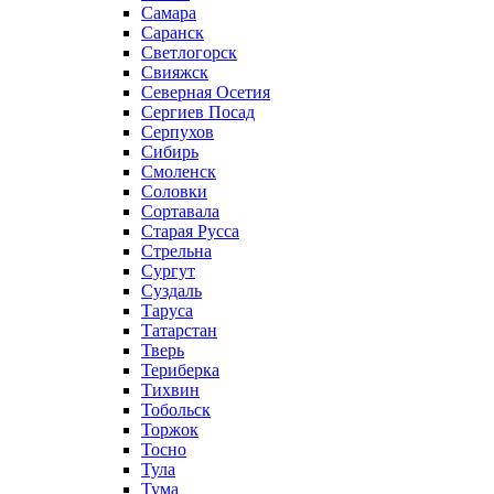
Самара
Саранск
Светлогорск
Свияжск
Северная Осетия
Сергиев Посад
Серпухов
Сибирь
Смоленск
Соловки
Сортавала
Старая Русса
Стрельна
Сургут
Суздаль
Таруса
Татарстан
Тверь
Териберка
Тихвин
Тобольск
Торжок
Тосно
Тула
Тума