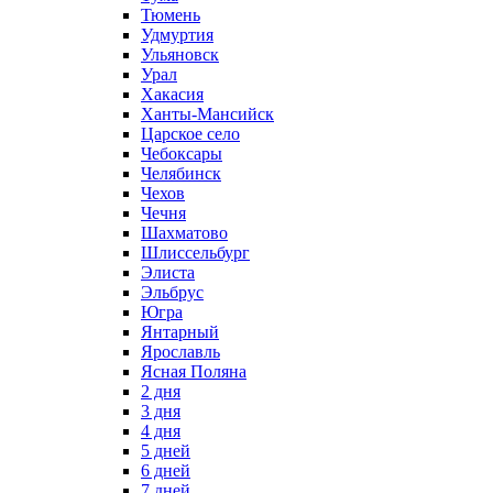
Тюмень
Удмуртия
Ульяновск
Урал
Хакасия
Ханты-Мансийск
Царское село
Чебоксары
Челябинск
Чехов
Чечня
Шахматово
Шлиссельбург
Элиста
Эльбрус
Югра
Янтарный
Ярославль
Ясная Поляна
2 дня
3 дня
4 дня
5 дней
6 дней
7 дней