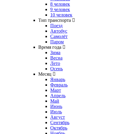
8 человек
9 человек
10 человек
Тип транспорта
Поезд
Автобус
Самолёт
Паром
Время года
Зима
Весна
Лето
Осень
Месяц
Январь
Февраль
Март
Апрель
Май
Июнь
Июль
Август
Сентябрь
Октябрь
Ноябрь