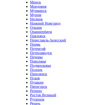
Минск
Мордовия
Мурманск
Муром
Несвиж
Нижний Новгород
Ольхон
Ораниенбаум
Павловск
Переславль-Залесский
Пермь
Петергоф
Петрозаводск
Печоры
Поволжье
Подмосковье
Полоцк
Приозерск
Псков
Пушкин
Пятигорск
Репино
Ростов Великий
Рускеала
Рязань