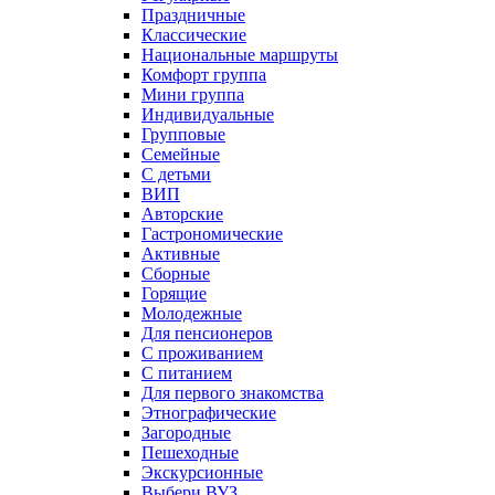
Праздничные
Классические
Национальные маршруты
Комфорт группа
Мини группа
Индивидуальные
Групповые
Семейные
С детьми
ВИП
Авторские
Гастрономические
Активные
Сборные
Горящие
Молодежные
Для пенсионеров
С проживанием
С питанием
Для первого знакомства
Этнографические
Загородные
Пешеходные
Экскурсионные
Выбери ВУЗ