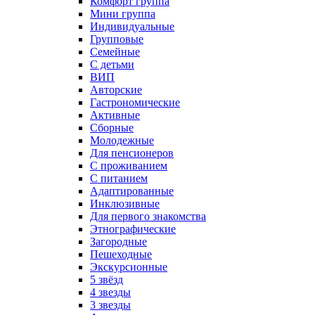
Комфорт группа
Мини группа
Индивидуальные
Групповые
Семейные
С детьми
ВИП
Авторские
Гастрономические
Активные
Сборные
Молодежные
Для пенсионеров
С проживанием
С питанием
Адаптированные
Инклюзивные
Для первого знакомства
Этнографические
Загородные
Пешеходные
Экскурсионные
5 звёзд
4 звезды
3 звезды