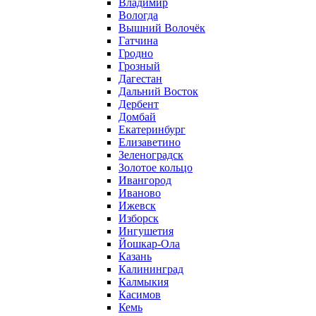
Владимир
Вологда
Вышний Волочёк
Гатчина
Гродно
Грозный
Дагестан
Дальний Восток
Дербент
Домбай
Екатеринбург
Елизаветино
Зеленоградск
Золотое кольцо
Ивангород
Иваново
Ижевск
Изборск
Ингушетия
Йошкар-Ола
Казань
Калининград
Калмыкия
Касимов
Кемь