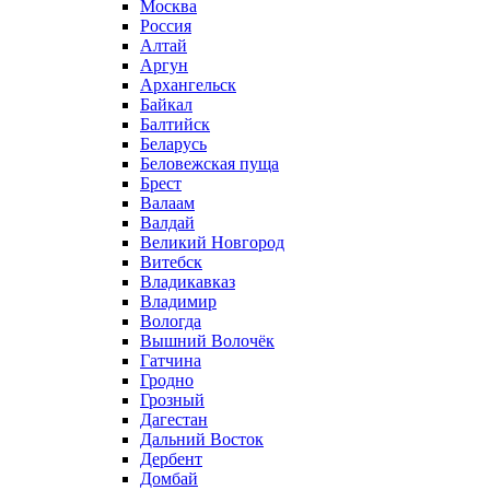
Москва
Россия
Алтай
Аргун
Архангельск
Байкал
Балтийск
Беларусь
Беловежская пуща
Брест
Валаам
Валдай
Великий Новгород
Витебск
Владикавказ
Владимир
Вологда
Вышний Волочёк
Гатчина
Гродно
Грозный
Дагестан
Дальний Восток
Дербент
Домбай