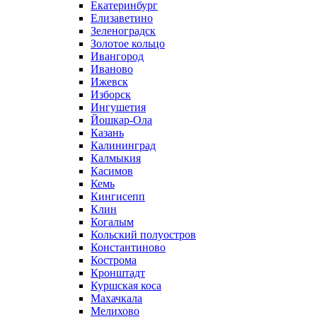
Екатеринбург
Елизаветино
Зеленоградск
Золотое кольцо
Ивангород
Иваново
Ижевск
Изборск
Ингушетия
Йошкар-Ола
Казань
Калининград
Калмыкия
Касимов
Кемь
Кингисепп
Клин
Когалым
Кольский полуостров
Константиново
Кострома
Кронштадт
Куршская коса
Махачкала
Мелихово