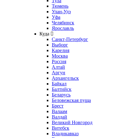
Тула
Тюмень
Улан-Удэ
Уфа
Челябинск
Ярославль
Куда
Санкт-Петербург
Выборг
Карелия
Москва
Россия
Алтай
Аргун
Архангельск
Байкал
Балтийск
Беларусь
Беловежская пуща
Брест
Валаам
Валдай
Великий Новгород
Витебск
Владикавказ