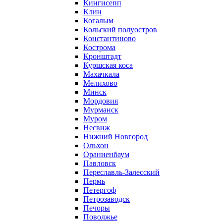
Кингисепп
Клин
Когалым
Кольский полуостров
Константиново
Кострома
Кронштадт
Куршская коса
Махачкала
Мелихово
Минск
Мордовия
Мурманск
Муром
Несвиж
Нижний Новгород
Ольхон
Ораниенбаум
Павловск
Переславль-Залесский
Пермь
Петергоф
Петрозаводск
Печоры
Поволжье