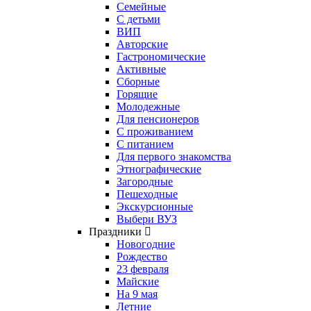
Семейные
С детьми
ВИП
Авторские
Гастрономические
Активные
Сборные
Горящие
Молодежные
Для пенсионеров
С проживанием
С питанием
Для первого знакомства
Этнографические
Загородные
Пешеходные
Экскурсионные
Выбери ВУЗ
Праздники
Новогодние
Рождество
23 февраля
Майские
На 9 мая
Летние