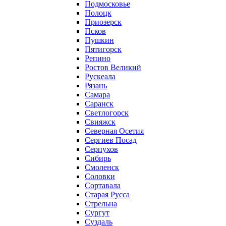
Подмосковье
Полоцк
Приозерск
Псков
Пушкин
Пятигорск
Репино
Ростов Великий
Рускеала
Рязань
Самара
Саранск
Светлогорск
Свияжск
Северная Осетия
Сергиев Посад
Серпухов
Сибирь
Смоленск
Соловки
Сортавала
Старая Русса
Стрельна
Сургут
Суздаль