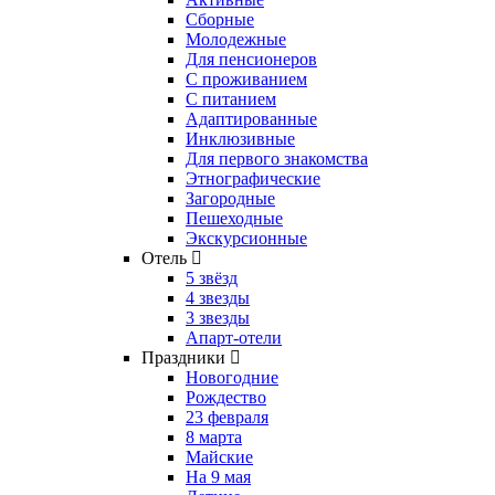
Сборные
Молодежные
Для пенсионеров
С проживанием
С питанием
Адаптированные
Инклюзивные
Для первого знакомства
Этнографические
Загородные
Пешеходные
Экскурсионные
Отель
5 звёзд
4 звезды
3 звезды
Апарт-отели
Праздники
Новогодние
Рождество
23 февраля
8 марта
Майские
На 9 мая