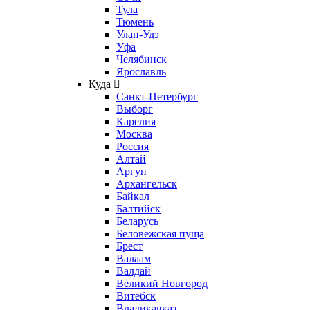
Тула
Тюмень
Улан-Удэ
Уфа
Челябинск
Ярославль
Куда
Санкт-Петербург
Выборг
Карелия
Москва
Россия
Алтай
Аргун
Архангельск
Байкал
Балтийск
Беларусь
Беловежская пуща
Брест
Валаам
Валдай
Великий Новгород
Витебск
Владикавказ