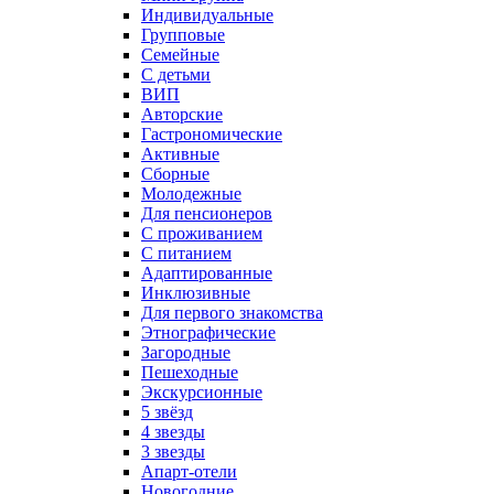
Индивидуальные
Групповые
Семейные
С детьми
ВИП
Авторские
Гастрономические
Активные
Сборные
Молодежные
Для пенсионеров
С проживанием
С питанием
Адаптированные
Инклюзивные
Для первого знакомства
Этнографические
Загородные
Пешеходные
Экскурсионные
5 звёзд
4 звезды
3 звезды
Апарт-отели
Новогодние