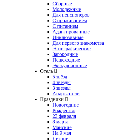
Сборные
Молодежные
Для пенсионеров
С проживанием
С питанием
Адаптированные
Инклюзивные
Для первого знакомства
Этнографические
Загородные
Пешеходные
Экскурсионные
Отель
5 звёзд
4 звезды
3 звезды
Апарт-отели
Праздники
Новогодние
Рождество
23 февраля
8 марта
Майские
На 9 мая
Летние