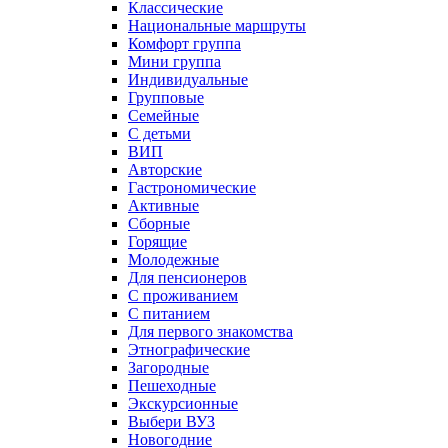
Классические
Национальные маршруты
Комфорт группа
Мини группа
Индивидуальные
Групповые
Семейные
С детьми
ВИП
Авторские
Гастрономические
Активные
Сборные
Горящие
Молодежные
Для пенсионеров
С проживанием
С питанием
Для первого знакомства
Этнографические
Загородные
Пешеходные
Экскурсионные
Выбери ВУЗ
Новогодние