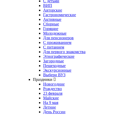
С детьми
ВИП
Авторские
Гастрономические
Активные
Сборные
Горящие
Молодежные
Для пенсионеров
С проживанием
С питанием
Для первого знакомства
Этнографические
Загородные
Пешеходные
Экскурсионные
Выбери ВУЗ
Праздники
Новогодние
Рождество
23 февраля
Майские
На 9 мая
Летние
День России