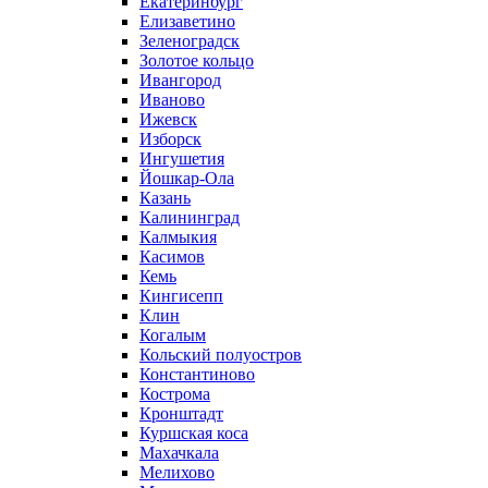
Екатеринбург
Елизаветино
Зеленоградск
Золотое кольцо
Ивангород
Иваново
Ижевск
Изборск
Ингушетия
Йошкар-Ола
Казань
Калининград
Калмыкия
Касимов
Кемь
Кингисепп
Клин
Когалым
Кольский полуостров
Константиново
Кострома
Кронштадт
Куршская коса
Махачкала
Мелихово