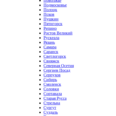
Поволжье
Подмосковье
Полоцк
Псков
Пушкин
Пятигорск
Репино
Ростов Великий
Рускеала
Рязань
Самара
Саранск
Светлогорск
Свияжск
Северная Осетия
Сергиев Посад
Серпухов
Сибирь
Смоленск
Соловки
Сортавала
Старая Русса
Стрельна
Сургут
Суздаль