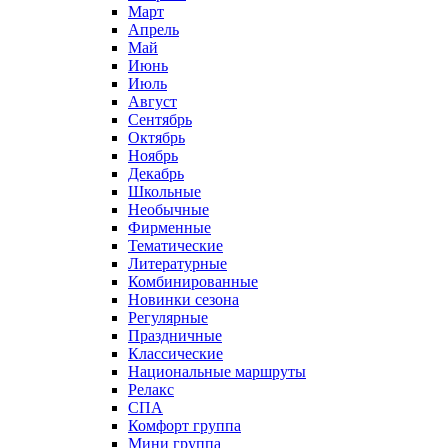
Март
Апрель
Май
Июнь
Июль
Август
Сентябрь
Октябрь
Ноябрь
Декабрь
Школьные
Необычные
Фирменные
Тематические
Литературные
Комбинированные
Новинки сезона
Регулярные
Праздничные
Классические
Национальные маршруты
Релакс
СПА
Комфорт группа
Мини группа