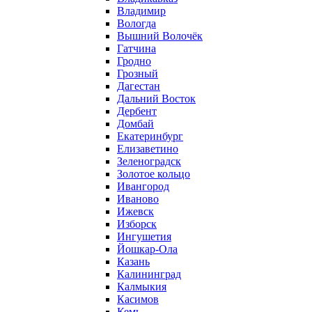
Владимир
Вологда
Вышний Волочёк
Гатчина
Гродно
Грозный
Дагестан
Дальний Восток
Дербент
Домбай
Екатеринбург
Елизаветино
Зеленоградск
Золотое кольцо
Ивангород
Иваново
Ижевск
Изборск
Ингушетия
Йошкар-Ола
Казань
Калининград
Калмыкия
Касимов
Кемь