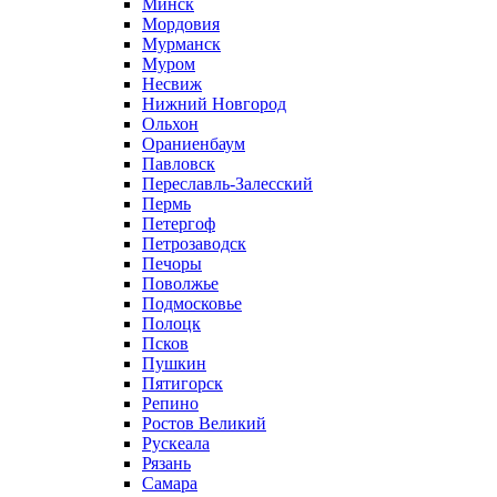
Минск
Мордовия
Мурманск
Муром
Несвиж
Нижний Новгород
Ольхон
Ораниенбаум
Павловск
Переславль-Залесский
Пермь
Петергоф
Петрозаводск
Печоры
Поволжье
Подмосковье
Полоцк
Псков
Пушкин
Пятигорск
Репино
Ростов Великий
Рускеала
Рязань
Самара