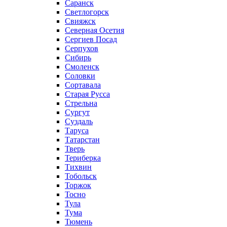
Саранск
Светлогорск
Свияжск
Северная Осетия
Сергиев Посад
Серпухов
Сибирь
Смоленск
Соловки
Сортавала
Старая Русса
Стрельна
Сургут
Суздаль
Таруса
Татарстан
Тверь
Териберка
Тихвин
Тобольск
Торжок
Тосно
Тула
Тума
Тюмень