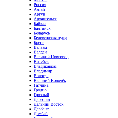
Россия
Алтай
Аргун
Архангельск
Байкал
Балтийск
Беларусь
Беловежская пуща
Брест
Валаам
Валдай
Великий Новгород
Витебск
Владикавказ
Владимир
Вологда
Вышний Волочёк
Гатчина
Гродно
Грозный
Дагестан
Дальний Восток
Дербент
Домбай