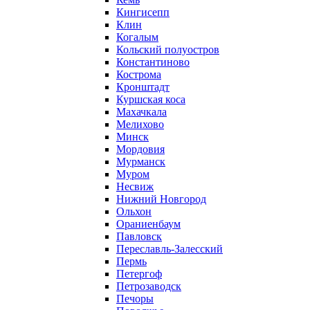
Кингисепп
Клин
Когалым
Кольский полуостров
Константиново
Кострома
Кронштадт
Куршская коса
Махачкала
Мелихово
Минск
Мордовия
Мурманск
Муром
Несвиж
Нижний Новгород
Ольхон
Ораниенбаум
Павловск
Переславль-Залесский
Пермь
Петергоф
Петрозаводск
Печоры