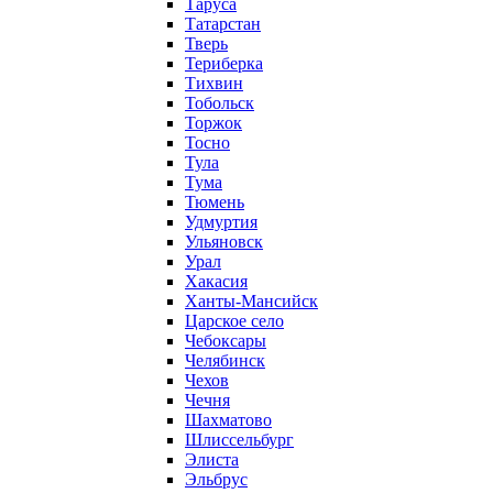
Таруса
Татарстан
Тверь
Териберка
Тихвин
Тобольск
Торжок
Тосно
Тула
Тума
Тюмень
Удмуртия
Ульяновск
Урал
Хакасия
Ханты-Мансийск
Царское село
Чебоксары
Челябинск
Чехов
Чечня
Шахматово
Шлиссельбург
Элиста
Эльбрус