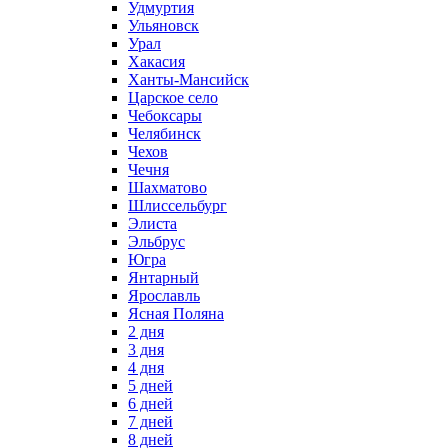
Удмуртия
Ульяновск
Урал
Хакасия
Ханты-Мансийск
Царское село
Чебоксары
Челябинск
Чехов
Чечня
Шахматово
Шлиссельбург
Элиста
Эльбрус
Югра
Янтарный
Ярославль
Ясная Поляна
2 дня
3 дня
4 дня
5 дней
6 дней
7 дней
8 дней