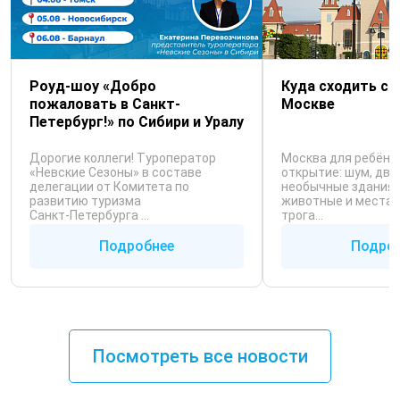
Роуд-шоу «Добро
Куда сходить с 
пожаловать в Санкт-
Москве
Петербург!» по Сибири и Уралу
Дорогие коллеги! Туроператор
Москва для ребёнк
«Невские Сезоны» в составе
открытие: шум, дви
делегации от Комитета по
необычные здания, 
развитию туризма
животные и места,
Санкт‑Петербурга ...
трога...
Подробнее
Подро
Посмотреть все новости