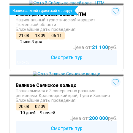
Сибирь
 Весна
Национальный туристский маршрут
В Сибирь по своей воле... НТМ
Национальный туристический маршрут
Тюменской области
Ближайшие даты проведения:
21.08
18.09
06.11
2 или 3 дня
Цена от:
21 100
руб.
Смотреть тур
Сибирь
Красноярск
 Лето
Абакан
 Осень
Великое Саянское кольцо
Познакомимся с 3 совершенно разными
регионами: Красноярский край, Тува и Хакасия
Ближайшие даты проведения:
20.08
02.09
10 дней
9 ночей
Цена от:
200 000
руб.
Смотреть тур