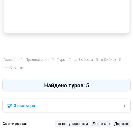
Главная
Предложения
Туры
из Выборга
в Сибирь
необычные
Найдено туров: 5
3 фильтра
Сортировка:
по популярности
Дешевле
Дороже
 Лето
 Осень