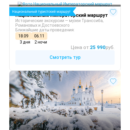
Омск
 Весна
Национальный туристский маршрут
Национальный Императорский маршрут
Исторические экскурсии — музеи Транссиба,
Романовых и Достоевского
Ближайшие даты проведения:
18.09
06.11
3 дня
2 ночи
Цена от:
25 990
руб.
Смотреть тур