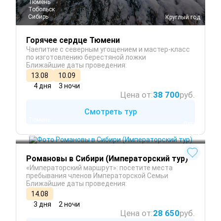
Тюмень
Тобольск
Сибирь
 Круглый год
Горячее сердце Тюмени
Чаепитие с северным угощением и мастер-класс
по изготовлению берестяной ложки
Ближайшие даты проведения:
13.08
10.09
4 дня
3 ночи
Цена от:
38 700
руб.
Смотреть тур
Тюмень
 Лето
Тобольск
 Осень
Сибирь
 Весна
Романовы в Сибири (Императорский тур)
«Императорский маршрут»: посетите места
пребывания членов Императорской Семьи
Ближайшие даты проведения:
14.08
3 дня
2 ночи
Цена от:
28 650
руб.