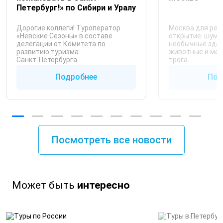
Петербург!» по Сибири и Уралу
Дорогие коллеги! Туроператор
Москва для реб
«Невские Сезоны» в составе
открытие: шум,
делегации от Комитета по
необычные здани
развитию туризма
животные и мес
Санкт‑Петербурга ...
трога...
Подробнее
Под
Посмотреть все новости
Может быть
интересно