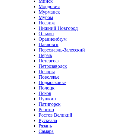
Минск
Мордовия
Мурманск
Муром
Несвиж
Нижний Новгород
Ольхон
Ораниенбаум
Павловск
Переславль-Залесский
Пермь
Петергоф
Петрозаводск
Печоры
Поволжье
Подмосковье
Полоцк
Псков
Пушкин
Пятигорск
Репино
Ростов Великий
Рускеала
Рязань
Самара