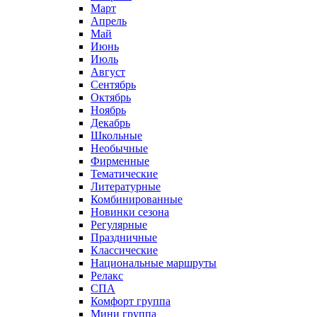
Март
Апрель
Май
Июнь
Июль
Август
Сентябрь
Октябрь
Ноябрь
Декабрь
Школьные
Необычные
Фирменные
Тематические
Литературные
Комбинированные
Новинки сезона
Регулярные
Праздничные
Классические
Национальные маршруты
Релакс
СПА
Комфорт группа
Мини группа