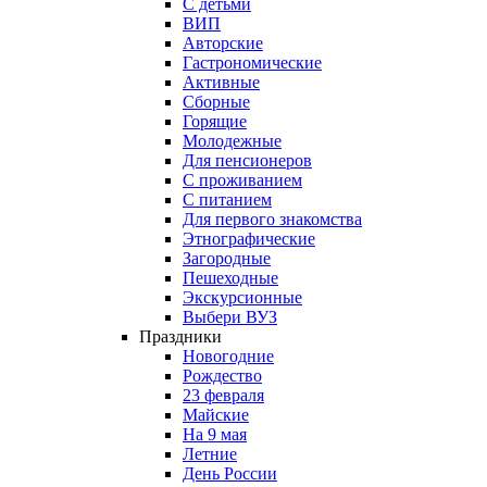
С детьми
ВИП
Авторские
Гастрономические
Активные
Сборные
Горящие
Молодежные
Для пенсионеров
С проживанием
С питанием
Для первого знакомства
Этнографические
Загородные
Пешеходные
Экскурсионные
Выбери ВУЗ
Праздники
Новогодние
Рождество
23 февраля
Майские
На 9 мая
Летние
День России