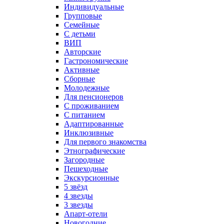
Индивидуальные
Групповые
Семейные
С детьми
ВИП
Авторские
Гастрономические
Активные
Сборные
Молодежные
Для пенсионеров
С проживанием
С питанием
Адаптированные
Инклюзивные
Для первого знакомства
Этнографические
Загородные
Пешеходные
Экскурсионные
5 звёзд
4 звезды
3 звезды
Апарт-отели
Новогодние