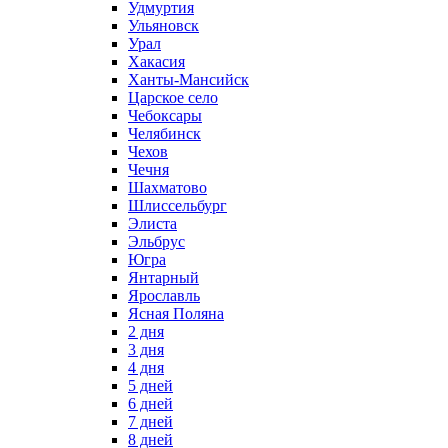
Удмуртия
Ульяновск
Урал
Хакасия
Ханты-Мансийск
Царское село
Чебоксары
Челябинск
Чехов
Чечня
Шахматово
Шлиссельбург
Элиста
Эльбрус
Югра
Янтарный
Ярославль
Ясная Поляна
2 дня
3 дня
4 дня
5 дней
6 дней
7 дней
8 дней