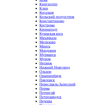
Кингисепп
Клин
Когалым
Кольский полуостров
Константиново
Кострома
Кронштадт
Куршская коса
Махачкала
Мелихово
Минск
Мордовия
Мурманск
Муром
Несвиж
Нижний Новгород
Ольхон
Ораниенбаум
Павловск
Переславль-Залесский
Пермь
Петергоф
Петрозаводск
Печоры