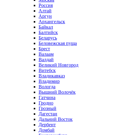
Россия
Алтай
Аргун
Архангельск
Байкал
Балтийск
Беларусь
Беловежская пуща
Брест
Валаам
Валдай
Великий Новгород
Витебск
Владикавказ
Владимир
Вологда
Вышний Волочёк
Гатчина
Гродно
Грозный
Дагестан
Дальний Восток
Дербент
Домбай