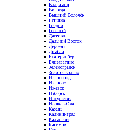
Владимир
Вологда
Вышний Волочёк
Гатчина
Гродно
Грозный
Дагестан
Дальний Восток
Дербент
Домбай
Екатеринбург
Елизаветино
Зеленоградск
Золотое кольцо
Ивангород
Иваново
Ижевск
Изборск
Ингушетия
Йошкар-Ола
Казань
Калининград
Калмыкия
Касимов
Кемь