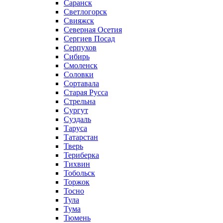
Саранск
Светлогорск
Свияжск
Северная Осетия
Сергиев Посад
Серпухов
Сибирь
Смоленск
Соловки
Сортавала
Старая Русса
Стрельна
Сургут
Суздаль
Таруса
Татарстан
Тверь
Териберка
Тихвин
Тобольск
Торжок
Тосно
Тула
Тума
Тюмень