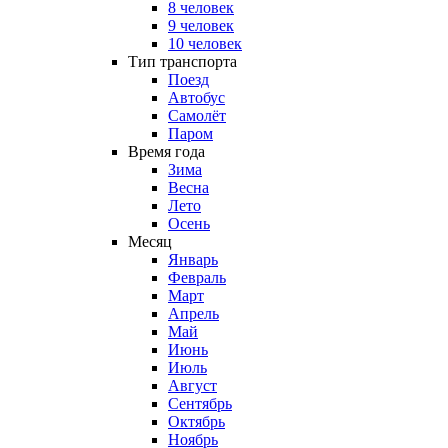
8 человек
9 человек
10 человек
Тип транспорта
Поезд
Автобус
Самолёт
Паром
Время года
Зима
Весна
Лето
Осень
Месяц
Январь
Февраль
Март
Апрель
Май
Июнь
Июль
Август
Сентябрь
Октябрь
Ноябрь