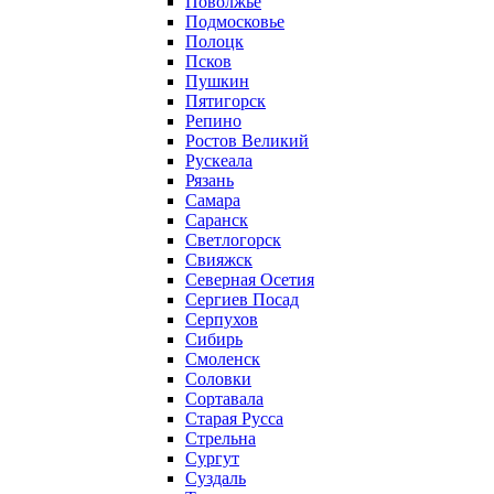
Поволжье
Подмосковье
Полоцк
Псков
Пушкин
Пятигорск
Репино
Ростов Великий
Рускеала
Рязань
Самара
Саранск
Светлогорск
Свияжск
Северная Осетия
Сергиев Посад
Серпухов
Сибирь
Смоленск
Соловки
Сортавала
Старая Русса
Стрельна
Сургут
Суздаль