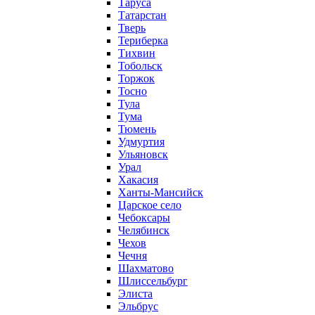
Таруса
Татарстан
Тверь
Териберка
Тихвин
Тобольск
Торжок
Тосно
Тула
Тума
Тюмень
Удмуртия
Ульяновск
Урал
Хакасия
Ханты-Мансийск
Царское село
Чебоксары
Челябинск
Чехов
Чечня
Шахматово
Шлиссельбург
Элиста
Эльбрус