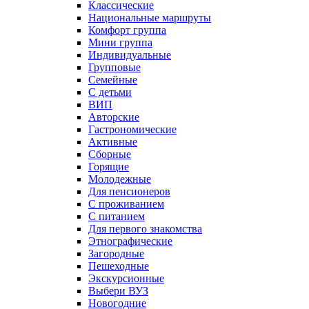
Классические
Национальные маршруты
Комфорт группа
Мини группа
Индивидуальные
Групповые
Семейные
С детьми
ВИП
Авторские
Гастрономические
Активные
Сборные
Горящие
Молодежные
Для пенсионеров
С проживанием
С питанием
Для первого знакомства
Этнографические
Загородные
Пешеходные
Экскурсионные
Выбери ВУЗ
Новогодние