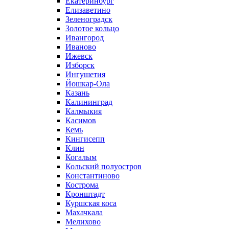
Екатеринбург
Елизаветино
Зеленоградск
Золотое кольцо
Ивангород
Иваново
Ижевск
Изборск
Ингушетия
Йошкар-Ола
Казань
Калининград
Калмыкия
Касимов
Кемь
Кингисепп
Клин
Когалым
Кольский полуостров
Константиново
Кострома
Кронштадт
Куршская коса
Махачкала
Мелихово