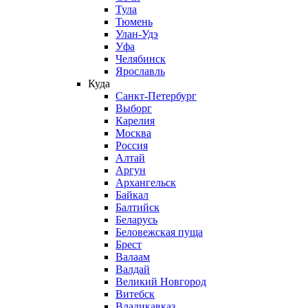
Тула
Тюмень
Улан-Удэ
Уфа
Челябинск
Ярославль
Куда
Санкт-Петербург
Выборг
Карелия
Москва
Россия
Алтай
Аргун
Архангельск
Байкал
Балтийск
Беларусь
Беловежская пуща
Брест
Валаам
Валдай
Великий Новгород
Витебск
Владикавказ