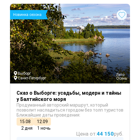
Новинка сезона
Выборг
 Лето
Санкт-Петербург
 Осень
Сказ о Выборге: усадьбы, модерн и тайны
у Балтийского моря
Продуманный авторский маршрут, который
позволит насладиться городом без толп туристов
Ближайшие даты проведения:
15.08
12.09
2 дня
1 ночь
Цена от:
44 150
руб.