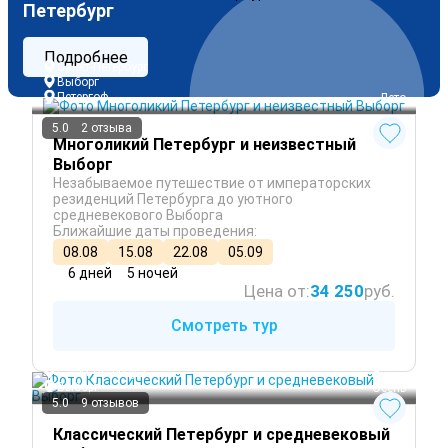
Петербург
Подробнее
Санкт-Петербург
Выборг
Петергоф
 Лето
5.0
2 отзыва
Многоликий Петербург и неизвестный
Выборг
Незабываемое путешествие от императорских
резиденций Петербурга до уютного
средневекового Выборга
Ближайшие даты проведения:
08.08
15.08
22.08
05.09
6 дней
5 ночей
Цена от:
34 250
руб.
Смотреть тур
Санкт-Петербург
 Лето
Выборг
 Осень
5.0
9 отзывов
Классический Петербург и средневековый