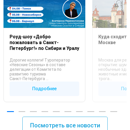
Роуд-шоу «Добро
Куда сходить
пожаловать в Санкт-
Москве
Петербург!» по Сибири и Уралу
Дорогие коллеги! Туроператор
Москва для реб
«Невские Сезоны» в составе
открытие: шум,
делегации от Комитета по
необычные здани
развитию туризма
животные и мес
Санкт‑Петербурга ...
трога...
Подробнее
Под
Посмотреть все новости