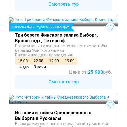
Смотреть тур
Санкт-Петербург
 Лето
Кронштадт
 Осень
Выборг
 Весна
Национальный туристский маршрут
Три берега Финского залива Выборг,
Кронштадт, Петергоф
Погрузитесь в уникальное путешествие по трём
берегам Финского залива
Ближайшие даты проведения:
15.08
22.08
12.09
19.09
4 дня
3 ночи
Цена от:
25 900
руб.
Смотреть тур
Выборг
Карелия
 Лето
Истории и тайны Средневекового
Выборга и Рускеалы
В программу включен национальный туристский