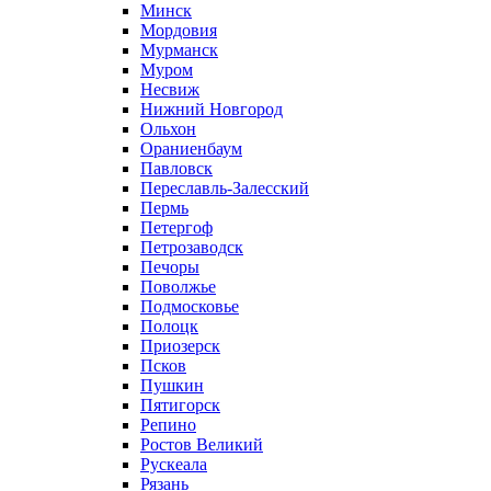
Минск
Мордовия
Мурманск
Муром
Несвиж
Нижний Новгород
Ольхон
Ораниенбаум
Павловск
Переславль-Залесский
Пермь
Петергоф
Петрозаводск
Печоры
Поволжье
Подмосковье
Полоцк
Приозерск
Псков
Пушкин
Пятигорск
Репино
Ростов Великий
Рускеала
Рязань