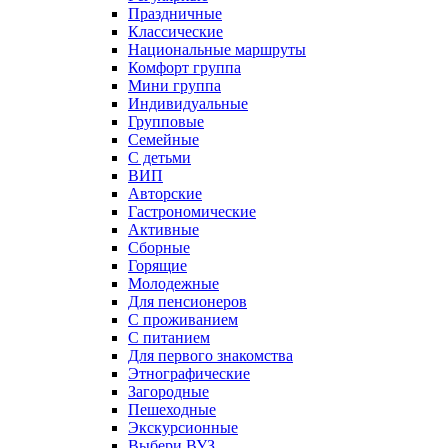
Праздничные
Классические
Национальные маршруты
Комфорт группа
Мини группа
Индивидуальные
Групповые
Семейные
С детьми
ВИП
Авторские
Гастрономические
Активные
Сборные
Горящие
Молодежные
Для пенсионеров
С проживанием
С питанием
Для первого знакомства
Этнографические
Загородные
Пешеходные
Экскурсионные
Выбери ВУЗ