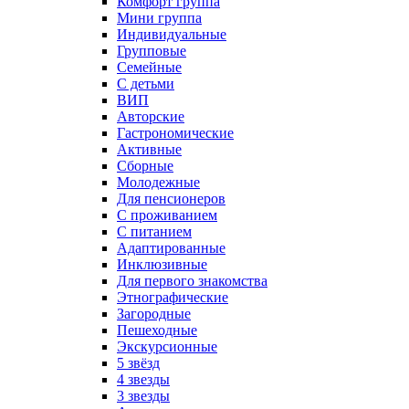
Комфорт группа
Мини группа
Индивидуальные
Групповые
Семейные
С детьми
ВИП
Авторские
Гастрономические
Активные
Сборные
Молодежные
Для пенсионеров
С проживанием
С питанием
Адаптированные
Инклюзивные
Для первого знакомства
Этнографические
Загородные
Пешеходные
Экскурсионные
5 звёзд
4 звезды
3 звезды