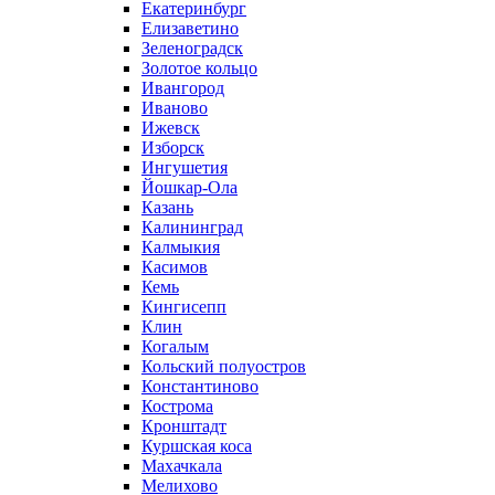
Екатеринбург
Елизаветино
Зеленоградск
Золотое кольцо
Ивангород
Иваново
Ижевск
Изборск
Ингушетия
Йошкар-Ола
Казань
Калининград
Калмыкия
Касимов
Кемь
Кингисепп
Клин
Когалым
Кольский полуостров
Константиново
Кострома
Кронштадт
Куршская коса
Махачкала
Мелихово