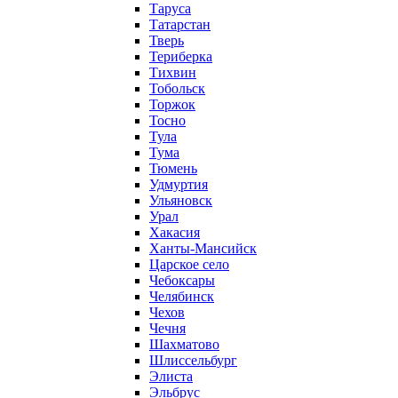
Таруса
Татарстан
Тверь
Териберка
Тихвин
Тобольск
Торжок
Тосно
Тула
Тума
Тюмень
Удмуртия
Ульяновск
Урал
Хакасия
Ханты-Мансийск
Царское село
Чебоксары
Челябинск
Чехов
Чечня
Шахматово
Шлиссельбург
Элиста
Эльбрус