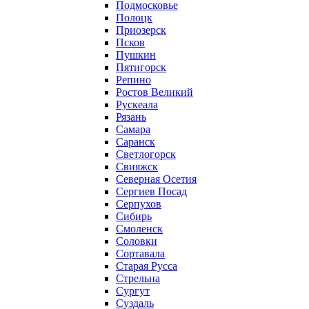
Подмосковье
Полоцк
Приозерск
Псков
Пушкин
Пятигорск
Репино
Ростов Великий
Рускеала
Рязань
Самара
Саранск
Светлогорск
Свияжск
Северная Осетия
Сергиев Посад
Серпухов
Сибирь
Смоленск
Соловки
Сортавала
Старая Русса
Стрельна
Сургут
Суздаль