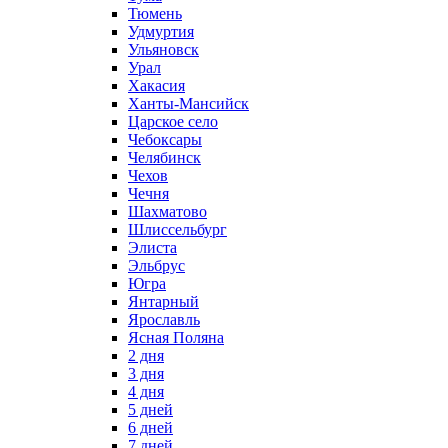
Тюмень
Удмуртия
Ульяновск
Урал
Хакасия
Ханты-Мансийск
Царское село
Чебоксары
Челябинск
Чехов
Чечня
Шахматово
Шлиссельбург
Элиста
Эльбрус
Югра
Янтарный
Ярославль
Ясная Поляна
2 дня
3 дня
4 дня
5 дней
6 дней
7 дней