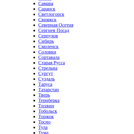
Самара
Саранск
Светлогорск
Свияжск
Северная Осетия
Сергиев Посад
Серпухов
Сибирь
Смоленск
Соловки
Сортавала
Старая Русса
Стрельна
Сургут
Суздаль
Таруса
Татарстан
Тверь
Териберка
Тихвин
Тобольск
Торжок
Тосно
Тула
Тума