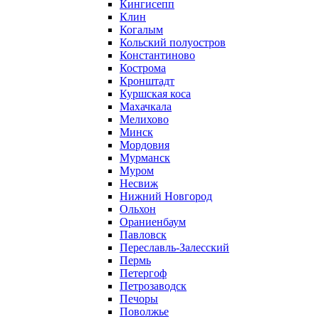
Кингисепп
Клин
Когалым
Кольский полуостров
Константиново
Кострома
Кронштадт
Куршская коса
Махачкала
Мелихово
Минск
Мордовия
Мурманск
Муром
Несвиж
Нижний Новгород
Ольхон
Ораниенбаум
Павловск
Переславль-Залесский
Пермь
Петергоф
Петрозаводск
Печоры
Поволжье