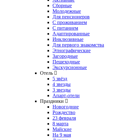
Сборные
Молодежные
Для пенсионеров
С проживанием
С питанием
Адаптированные
Инклюзивные
Для первого знакомства
Этнографические
Загородные
Пешеходные
Экскурсионные
Отель
5 звёзд
4 звезды
3 звезды
Апарт-отели
Праздники
Новогодние
Рождество
23 февраля
8 марта
Майские
На 9 мая