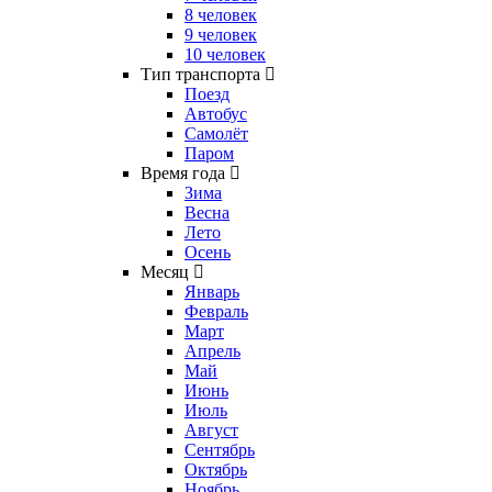
8 человек
9 человек
10 человек
Тип транспорта
Поезд
Автобус
Самолёт
Паром
Время года
Зима
Весна
Лето
Осень
Месяц
Январь
Февраль
Март
Апрель
Май
Июнь
Июль
Август
Сентябрь
Октябрь
Ноябрь