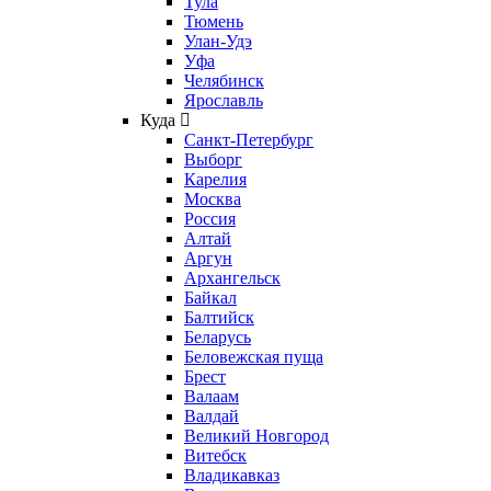
Тула
Тюмень
Улан-Удэ
Уфа
Челябинск
Ярославль
Куда
Санкт-Петербург
Выборг
Карелия
Москва
Россия
Алтай
Аргун
Архангельск
Байкал
Балтийск
Беларусь
Беловежская пуща
Брест
Валаам
Валдай
Великий Новгород
Витебск
Владикавказ