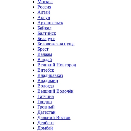
Москва
Россия
Алтай
Аргун
Архангельск
Байкал
Балтийск
Беларусь
Беловежская пуща
Брест
Валаам
Валдай
Великий Новгород
Витебск
Владикавказ
Владимир
Вологда
Вышний Волочёк
Гатчина
Гродно
Грозный
Дагестан
Дальний Восток
Дербент
Домбай