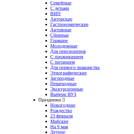
Семейные
С детьми
ВИП
Авторские
Гастрономические
Активные
Сборные
Горящие
Молодежные
Для пенсионеров
С проживанием
С питанием
Для первого знакомства
Этнографические
Загородные
Пешеходные
Экскурсионные
Выбери ВУЗ
Праздники
Новогодние
Рождество
23 февраля
Майские
На 9 мая
Летние