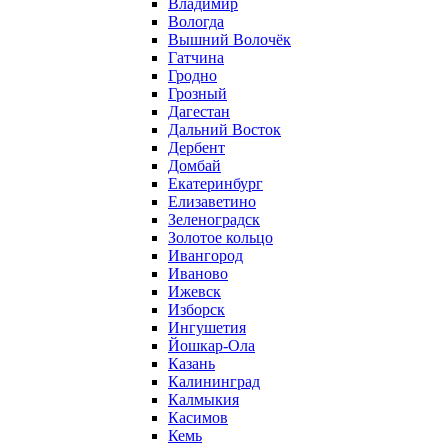
Владимир
Вологда
Вышний Волочёк
Гатчина
Гродно
Грозный
Дагестан
Дальний Восток
Дербент
Домбай
Екатеринбург
Елизаветино
Зеленоградск
Золотое кольцо
Ивангород
Иваново
Ижевск
Изборск
Ингушетия
Йошкар-Ола
Казань
Калининград
Калмыкия
Касимов
Кемь