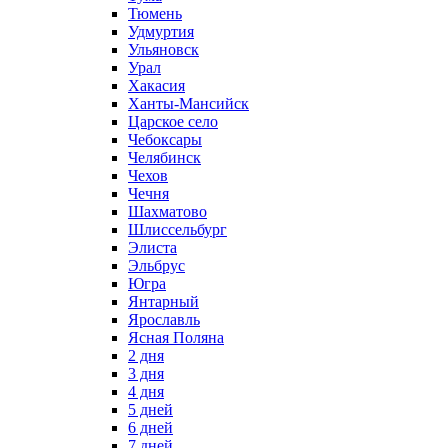
Тюмень
Удмуртия
Ульяновск
Урал
Хакасия
Ханты-Мансийск
Царское село
Чебоксары
Челябинск
Чехов
Чечня
Шахматово
Шлиссельбург
Элиста
Эльбрус
Югра
Янтарный
Ярославль
Ясная Поляна
2 дня
3 дня
4 дня
5 дней
6 дней
7 дней