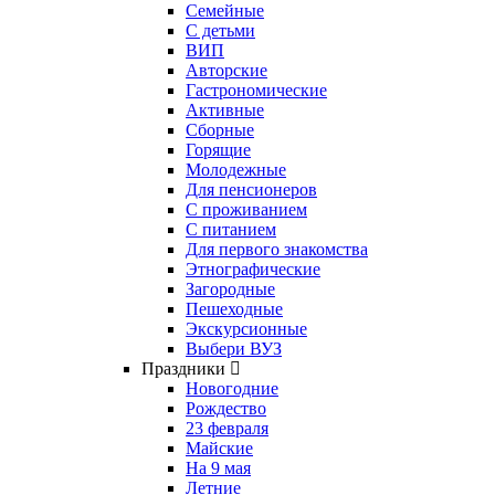
Семейные
С детьми
ВИП
Авторские
Гастрономические
Активные
Сборные
Горящие
Молодежные
Для пенсионеров
С проживанием
С питанием
Для первого знакомства
Этнографические
Загородные
Пешеходные
Экскурсионные
Выбери ВУЗ
Праздники
Новогодние
Рождество
23 февраля
Майские
На 9 мая
Летние