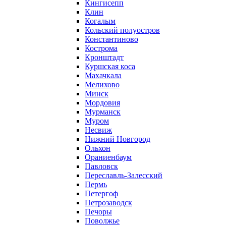
Кингисепп
Клин
Когалым
Кольский полуостров
Константиново
Кострома
Кронштадт
Куршская коса
Махачкала
Мелихово
Минск
Мордовия
Мурманск
Муром
Несвиж
Нижний Новгород
Ольхон
Ораниенбаум
Павловск
Переславль-Залесский
Пермь
Петергоф
Петрозаводск
Печоры
Поволжье