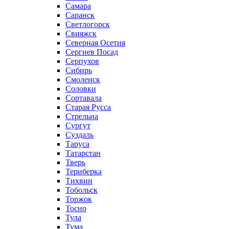
Самара
Саранск
Светлогорск
Свияжск
Северная Осетия
Сергиев Посад
Серпухов
Сибирь
Смоленск
Соловки
Сортавала
Старая Русса
Стрельна
Сургут
Суздаль
Таруса
Татарстан
Тверь
Териберка
Тихвин
Тобольск
Торжок
Тосно
Тула
Тума