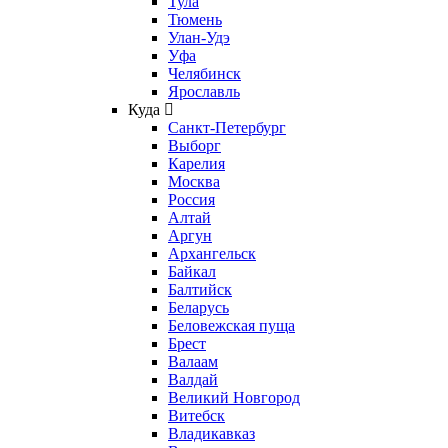
Тула
Тюмень
Улан-Удэ
Уфа
Челябинск
Ярославль
Куда
Санкт-Петербург
Выборг
Карелия
Москва
Россия
Алтай
Аргун
Архангельск
Байкал
Балтийск
Беларусь
Беловежская пуща
Брест
Валаам
Валдай
Великий Новгород
Витебск
Владикавказ