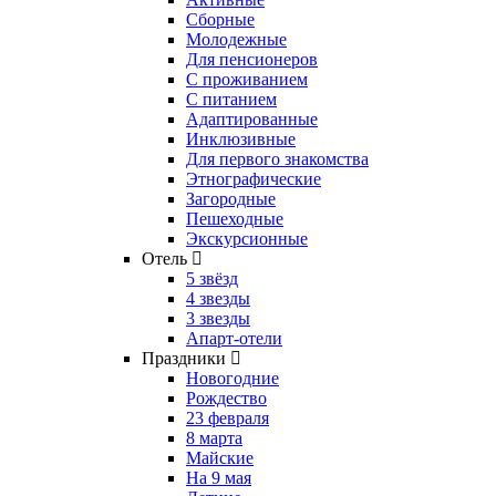
Сборные
Молодежные
Для пенсионеров
С проживанием
С питанием
Адаптированные
Инклюзивные
Для первого знакомства
Этнографические
Загородные
Пешеходные
Экскурсионные
Отель
5 звёзд
4 звезды
3 звезды
Апарт-отели
Праздники
Новогодние
Рождество
23 февраля
8 марта
Майские
На 9 мая