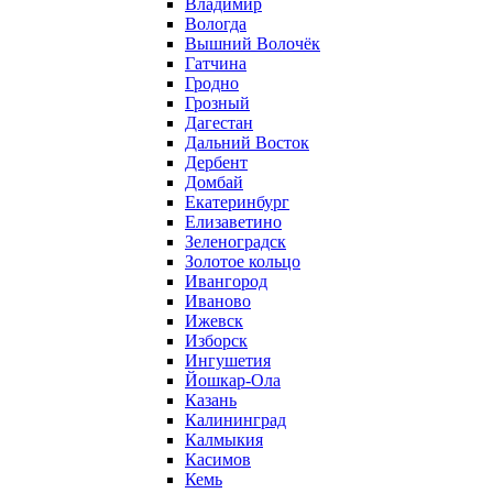
Владимир
Вологда
Вышний Волочёк
Гатчина
Гродно
Грозный
Дагестан
Дальний Восток
Дербент
Домбай
Екатеринбург
Елизаветино
Зеленоградск
Золотое кольцо
Ивангород
Иваново
Ижевск
Изборск
Ингушетия
Йошкар-Ола
Казань
Калининград
Калмыкия
Касимов
Кемь