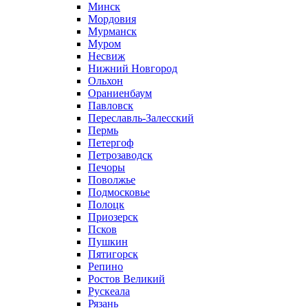
Минск
Мордовия
Мурманск
Муром
Несвиж
Нижний Новгород
Ольхон
Ораниенбаум
Павловск
Переславль-Залесский
Пермь
Петергоф
Петрозаводск
Печоры
Поволжье
Подмосковье
Полоцк
Приозерск
Псков
Пушкин
Пятигорск
Репино
Ростов Великий
Рускеала
Рязань