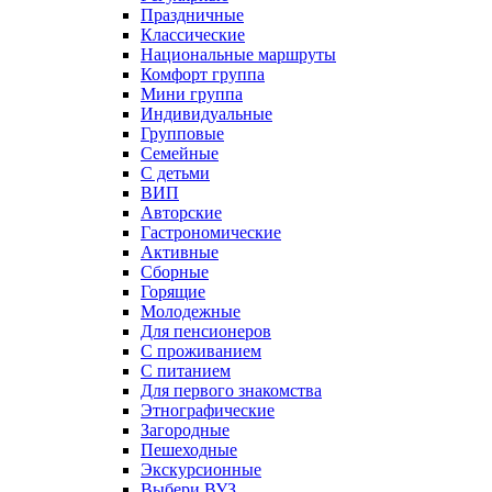
Праздничные
Классические
Национальные маршруты
Комфорт группа
Мини группа
Индивидуальные
Групповые
Семейные
С детьми
ВИП
Авторские
Гастрономические
Активные
Сборные
Горящие
Молодежные
Для пенсионеров
С проживанием
С питанием
Для первого знакомства
Этнографические
Загородные
Пешеходные
Экскурсионные
Выбери ВУЗ