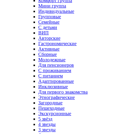
Комфорт группа
Мини группа
Индивидуальные
Групповые
Семейные
С детьми
ВИП
Авторские
Гастрономические
Активные
Сборные
Молодежные
Для пенсионеров
С проживанием
С питанием
Адаптированные
Инклюзивные
Для первого знакомства
Этнографические
Загородные
Пешеходные
Экскурсионные
5 звёзд
4 звезды
3 звезды