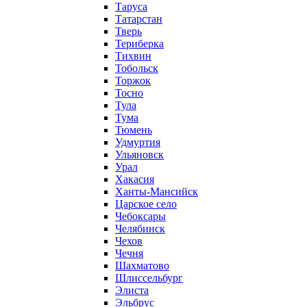
Таруса
Татарстан
Тверь
Териберка
Тихвин
Тобольск
Торжок
Тосно
Тула
Тума
Тюмень
Удмуртия
Ульяновск
Урал
Хакасия
Ханты-Мансийск
Царское село
Чебоксары
Челябинск
Чехов
Чечня
Шахматово
Шлиссельбург
Элиста
Эльбрус