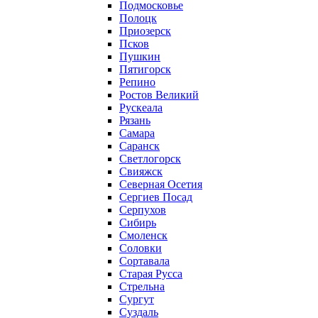
Подмосковье
Полоцк
Приозерск
Псков
Пушкин
Пятигорск
Репино
Ростов Великий
Рускеала
Рязань
Самара
Саранск
Светлогорск
Свияжск
Северная Осетия
Сергиев Посад
Серпухов
Сибирь
Смоленск
Соловки
Сортавала
Старая Русса
Стрельна
Сургут
Суздаль