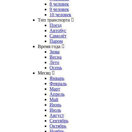
8 человек
9 человек
10 человек
Тип транспорта
Поезд
Автобус
Самолёт
Паром
Время года
Зима
Весна
Лето
Осень
Месяц
Январь
Февраль
Март
Апрель
Май
Июнь
Июль
Август
Сентябрь
Октябрь
Ноябрь