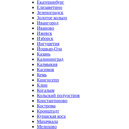
Екатеринбург
Елизаветино
Зеленоградск
Золотое кольцо
Ивангород
Иваново
Ижевск
Изборск
Ингушетия
Йошкар-Ола
Казань
Калининград
Калмыкия
Касимов
Кемь
Кингисепп
Клин
Когалым
Кольский полуостров
Константиново
Кострома
Кронштадт
Куршская коса
Махачкала
Мелихово