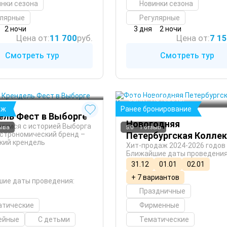
нки сезона
Новинки сезона
улярные
Регулярные
2 ночи
3 дня
2 ночи
Цена от:
11 700
руб.
Цена от:
7 1
Смотреть тур
Смотреть тур
 Осень
Санкт-Петербург
аж
Ранее бронирование
ель Фест в Выборге
Новогодняя
мимся с историей Выборга
зыва
5.0
1 отзыв
Петербургская Колле
астрономический бренд –
кий крендель
Хит-продаж 2024-2026 годов
Ближайшие даты проведения
31.12
01.01
02.01
+ 7 вариантов
ие даты проведения:
Праздничные
атические
Фирменные
ейные
С детьми
Тематические