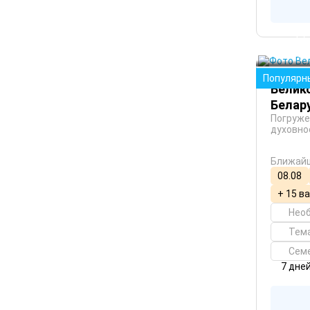
Белару
Минск
Брест
Популярн
Велик
Белар
Погруже
духовно
Ближайш
08.08
+ 15 в
Нео
Тем
Сем
7 дне