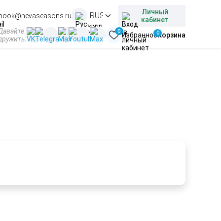
Личный
book@nevaseasons.ru
кабинет
Давайте
0
0
Избранное
Корзина
дружить:
 декабре
Подбираем и организуем туры под ваши интересы и
предпочтения любой сложности