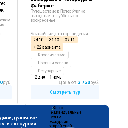
е:
Фаберже
аж
Путешествие в Петербург на
выходные - с субботы по
рском
воскресенье
ние
:
Ближайшие даты проведения:
24.10
31.10
07.11
+ 22 варианта
Классические
Новинки сезона
Регулярные
2 дня
1 ночь
50
руб.
Цена от:
3 750
руб.
Смотреть тур
дивидуальные
ры и экскурсии: