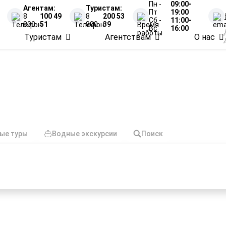
Пн -
09:00-
Агентам:
Туристам:
Пт
19:00
8
100 49
8
200 53
Сб -
11:00-
800
51
800
39
Вс
16:00
Туристам
Агентствам
О нас
 Великого Новгорода в
ые туры
Водные экскурсии
Поиск
енными партнёрами, обеспечивая
60+ проверенных
ешествий
маршрутов по России