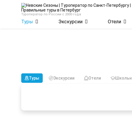
Туроператор по России с 2000 года
Туры
Экскурсии
Отели
Туры из
Туры
Экскурсии
Отели
Школьн
Более 26 лет организуем
Работаем с провер
ваши путешествия
выгодные цены пут