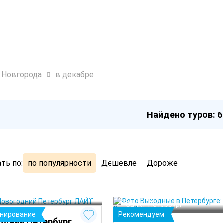
о Новгорода
в декабре
Найдено туров: 6
ть по:
по популярности
Дешевле
Дороже
Петербург
 Зима
Санкт-Петербург
онирование
Рекомендуем
одний Петербург