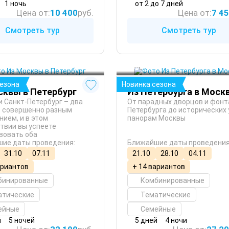
1 ночь
от 2 до 7 дней
Цена от:
10 400
руб.
Цена от:
7 4
Смотреть тур
Смотреть тур
Санкт-Петербург
 Зима
Петербург
Москва
 Осень
сезона
Новинка сезона
сквы в Петербург
Из Петербурга в Моск
и Санкт-Петербург – два
От парадных дворцов и фонт
с совершенно разным
Петербурга до исторических 
нием, и в этом
панорам Москвы
твии вы успеете
вовать оба
ие даты проведения:
Ближайшие даты проведения
31.10
07.11
21.10
28.10
04.11
ариантов
+ 14 вариантов
бинированные
Комбинированные
атические
Тематические
ейные
Семейные
й
5 ночей
5 дней
4 ночи