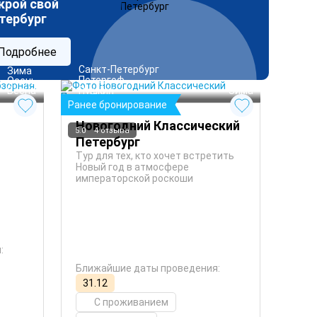
крой свой
тербург
Подробнее
Санкт-Петербург
 Зима
Петергоф
 Осень
Пушкин
 Весна
 Зима
Ранее бронирование
Новогодний Классический
5.0
4 отзыва
Петербург
Тур для тех, кто хочет встретить
Новый год в атмосфере
императорской роскоши
:
Ближайшие даты проведения:
31.12
С проживанием