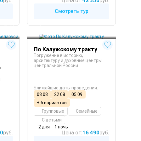
00
руб.
Цена от:
43 250
руб.
Смотреть тур
Боровск
 Лето
Малоярославец
 Осень
Калуга
 Весна
 Круглый год
По Калужскому тракту
Погружение в историю,
архитектуру и духовные центры
центральной России
и
:
Ближайшие даты проведения:
08.08
22.08
05.09
+ 6 вариантов
Групповые
Семейные
С детьми
2 дня
1 ночь
00
руб.
Цена от:
16 490
руб.