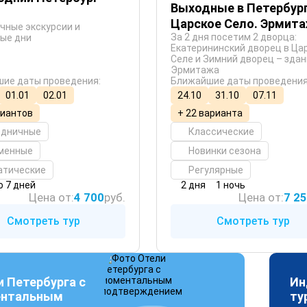
Выходные в Петербург
Царское Село. Эрмит
чные экскурсии и
За 2 дня посетим 2 дворца:
ые дни
Екатерининский дворец в Ца
Селе и Зимний дворец – зда
Эрмитажа
ие даты проведения:
Ближайшие даты проведения
01.01
02.01
24.10
31.10
07.11
риантов
+ 22 варианта
здничные
Классические
менные
Новинки сезона
атические
Регулярные
о 7 дней
2 дня
1 ночь
Цена от:
4 700
руб.
Цена от:
7 2
Смотреть тур
Смотреть тур
и Петербурга с
Ин
нтальным
ту