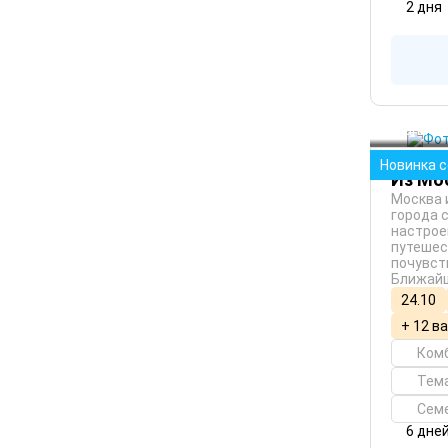
2 дня
Москва
Санкт-
Новинка 
Из Мо
Москва 
города 
настрое
путешес
почувст
Ближайш
24.10
+ 12 в
Ком
Тем
Сем
6 дне