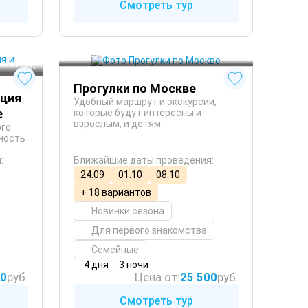
Смотреть тур
 Зима
Москва
 Осень
глый год
Прогулки по Москве
кция
Удобный маршрут и экскурсии,
е
которые будут интересны и
взрослым, и детям
ого
ность
:
Ближайшие даты проведения:
24.09
01.10
08.10
+ 18 вариантов
Новинки сезона
Для первого знакомства
Семейные
4 дня
3 ночи
50
руб.
Цена от:
25 500
руб.
Смотреть тур