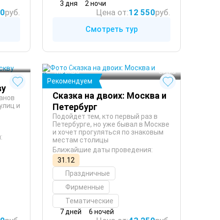
3 дня
2 ночи
50
руб.
Цена от:
12 550
руб.
Смотреть тур
 Зима
Санкт-Петербург
 Осень
Москва
 Зима
Рекомендуем
ву
Сказка на двоих: Москва и
анов
Петербург
улиц и
Подойдет тем, кто первый раз в
Петербурге, но уже бывал в Москве
и хочет прогуляться по знаковым
:
местам столицы
Ближайшие даты проведения:
31.12
Праздничные
Фирменные
Тематические
7 дней
6 ночей