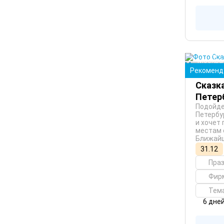
Санкт-
Москва
Рекоменд
Сказка
Петер
Подойде
Петербу
и хочет
местам 
Ближайш
31.12
Пра
Фир
Тем
6 дне