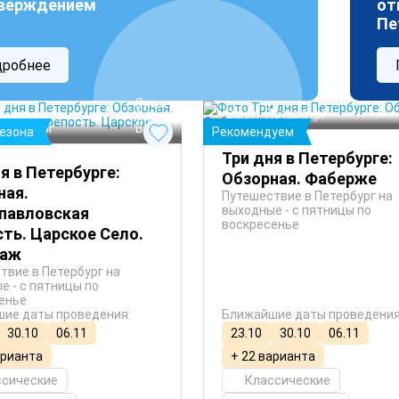
верждением
от
Пе
дробнее
 Зима
Санкт-Петербург
 Осень
Петербург
 Весна
сезона
Рекомендуем
Три дня в Петербурге:
я в Петербурге:
Обзорная. Фаберже
ная.
Путешествие в Петербург на
выходные - с пятницы по
павловская
воскресенье
ть. Царское Село.
таж
твие в Петербург на
е - с пятницы по
енье
ие даты проведения:
Ближайшие даты проведения
30.10
06.11
23.10
30.10
06.11
арианта
+ 22 варианта
ссические
Классические