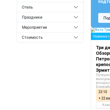
подт
Отель
Праздники
По
Мероприятие
Санкт-
Новинка 
Стоимость
Три дн
Обзор
Петро
крепос
Эрми
Путешес
выходны
воскрес
Ближайш
23.10
+ 22 в
Кла