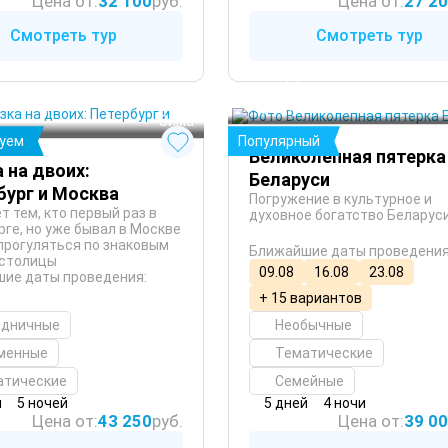
Цена от:
32 100
руб.
Цена от:
27 2
Смотреть тур
Смотреть тур
Беларусь
Минск
Петербург
Брест
 Зима
уем
Популярный
Великолепная пятерка
 на двоих:
Беларуси
бург и Москва
Погружение в культурное и
т тем, кто первый раз в
духовное богатство Беларус
рге, но уже бывал в Москве
 прогуляться по знаковым
Ближайшие даты проведения
столицы
09.08
16.08
23.08
ие даты проведения:
+ 15 вариантов
здничные
Необычные
менные
Тематические
атические
Семейные
й
5 ночей
5 дней
4 ночи
Цена от:
43 250
руб.
Цена от:
39 0