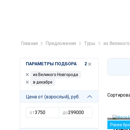
Главная
Предложения
Туры
из Великог
ПАРАМЕТРЫ ПОДБОРА
2
из Великого Новгорода
в декабре
Сортирова
Цена от (взрослый), руб:
от
до
Санкт-
Ранее бр
Новог