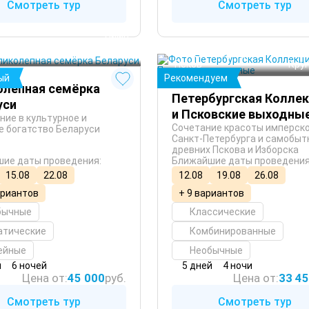
Смотреть тур
Смотреть тур
сь
 Зима
 Лето
Санкт-Петербург
 Осень
Псков
 Кру
ый
Рекомендуем
олепная семёрка
Петербургская Колле
уси
и Псковские выходны
ние в культурное и
Сочетание красоты имперск
е богатство Беларуси
Санкт-Петербурга и самобыт
древних Пскова и Изборска
ие даты проведения:
Ближайшие даты проведения
15.08
22.08
12.08
19.08
26.08
ариантов
+ 9 вариантов
бычные
Классические
атические
Комбинированные
ейные
Необычные
й
6 ночей
5 дней
4 ночи
Цена от:
45 000
руб.
Цена от:
33 4
Смотреть тур
Смотреть тур