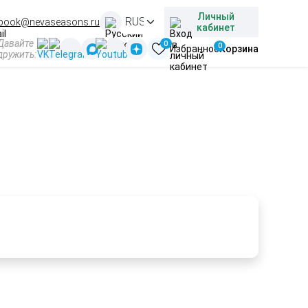
Личный
book@nevaseasons.ru
кабинет
Давайте
0
0
Избранное
Корзина
дружить:
инск в августе
Подбираем и организуем туры под ваши интересы и
предпочтения любой сложности