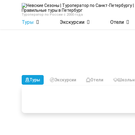
Туроператор по России с 2000 года
Туры
Экскурсии
Отели
Туры из Велик
Туры
Экскурсии
Отели
Школьн
Более 26 лет организуем
Работаем с провере
ваши путешествия
выгодные цены путе