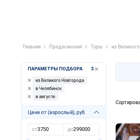
Главная
Предложения
Туры
из Великог
ПАРАМЕТРЫ ПОДБОРА
3
из Великого Новгорода
в Челябинск
в августе
Сортирова
Цена от (взрослый), руб:
от
до