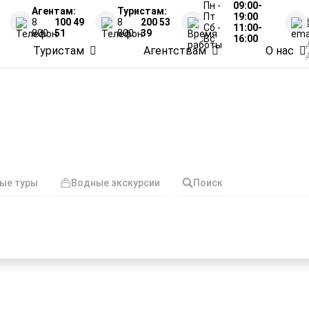
Пн -
09:00-
Агентам:
Туристам:
Пт
19:00
8
100 49
8
200 53
Сб -
11:00-
800
51
800
39
Вс
16:00
Туристам
Агентствам
О нас
ого Новгорода в Челяб
ые туры
Водные экскурсии
Поиск
нными партнёрами, обеспечивая
60+ проверенных
шествий
маршрутов по России