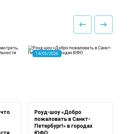
14/05/2026
12/
 что
Роуд-шоу «Добро
Не
пожаловать в Санкт-
ту
Петербург!» в городах
ости
ЮФО