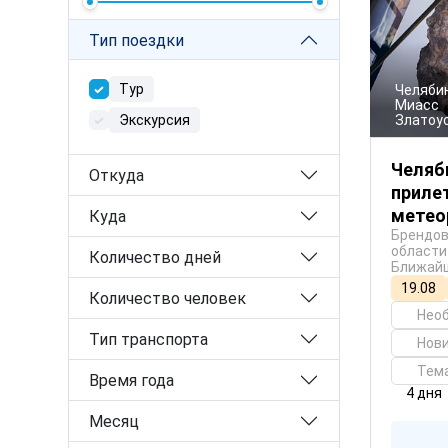
Тип поездки
Тур
Челяби
Миасс
Златоу
Экскурсия
Челяби
Откуда
приле
метео
Куда
Брендов
области
Количество дней
Ближайш
19.08
Количество человек
Нео
Тип транспорта
Нови
Тем
Время года
4 дня
Месяц