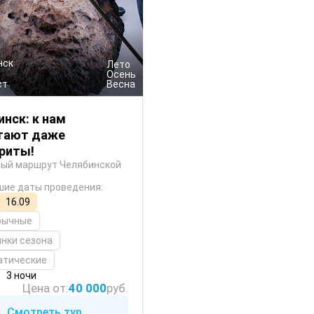
нск
 Лето
 Осень
ст
 Весна
нск: к нам
тают даже
риты!
ый маршрут Челябинской
ие даты проведения:
16.09
бычные
нки сезона
атические
3 ночи
Цена от:
40 000
руб.
Смотреть тур