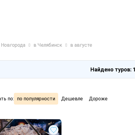
о Новгорода
в Челябинск
в августе
Найдено туров: 
ть по:
по популярности
Дешевле
Дороже