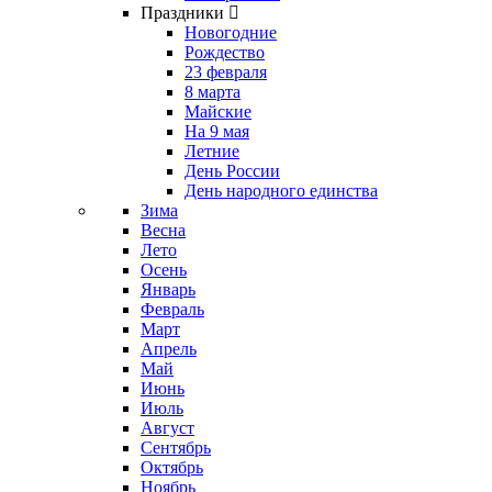
Праздники
Новогодние
Рождество
23 февраля
8 марта
Майские
На 9 мая
Летние
День России
День народного единства
Зима
Весна
Лето
Осень
Январь
Февраль
Март
Апрель
Май
Июнь
Июль
Август
Сентябрь
Октябрь
Ноябрь