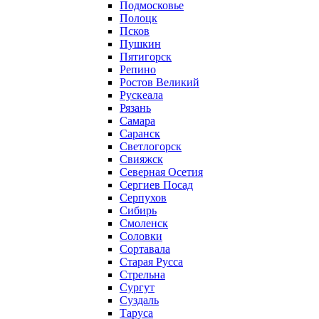
Подмосковье
Полоцк
Псков
Пушкин
Пятигорск
Репино
Ростов Великий
Рускеала
Рязань
Самара
Саранск
Светлогорск
Свияжск
Северная Осетия
Сергиев Посад
Серпухов
Сибирь
Смоленск
Соловки
Сортавала
Старая Русса
Стрельна
Сургут
Суздаль
Таруса