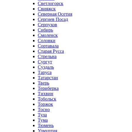
Светлогорск
Свияжск
Северная Осетия
Сергиев Посад
Серпухов
Сибирь
Смоленск
Соловки
Сортавала
Старая Русса
Стрельна
Сургут
Суздаль
Таруса
Татарстан
Тверь
Териберка
Тихвин
Тобольск
Торжок
Тосно
Тула
Тума
Тюмень
Удмуртия