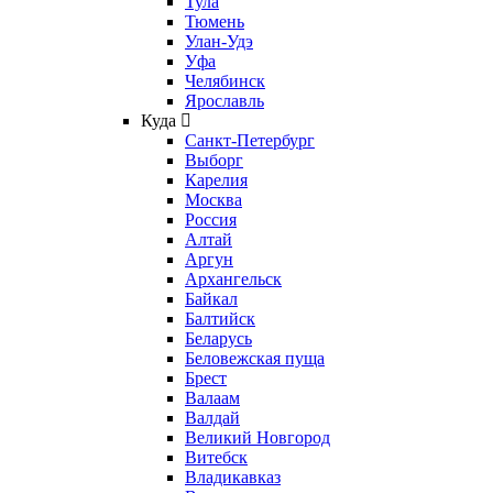
Тула
Тюмень
Улан-Удэ
Уфа
Челябинск
Ярославль
Куда
Санкт-Петербург
Выборг
Карелия
Москва
Россия
Алтай
Аргун
Архангельск
Байкал
Балтийск
Беларусь
Беловежская пуща
Брест
Валаам
Валдай
Великий Новгород
Витебск
Владикавказ