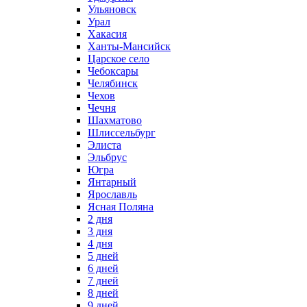
Ульяновск
Урал
Хакасия
Ханты-Мансийск
Царское село
Чебоксары
Челябинск
Чехов
Чечня
Шахматово
Шлиссельбург
Элиста
Эльбрус
Югра
Янтарный
Ярославль
Ясная Поляна
2 дня
3 дня
4 дня
5 дней
6 дней
7 дней
8 дней
9 дней