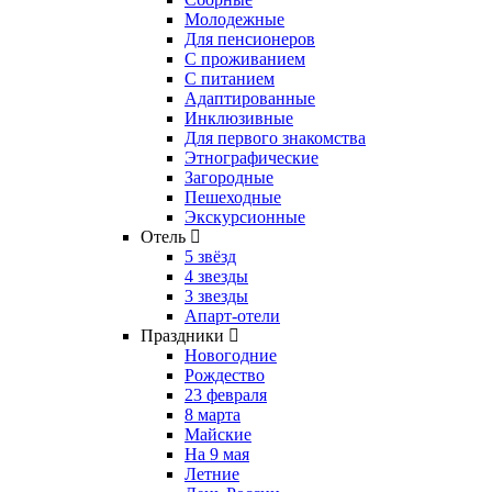
Молодежные
Для пенсионеров
С проживанием
С питанием
Адаптированные
Инклюзивные
Для первого знакомства
Этнографические
Загородные
Пешеходные
Экскурсионные
Отель
5 звёзд
4 звезды
3 звезды
Апарт-отели
Праздники
Новогодние
Рождество
23 февраля
8 марта
Майские
На 9 мая
Летние