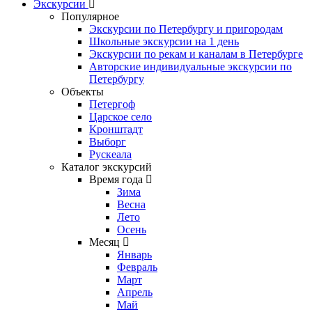
Экскурсии
Популярное
Экскурсии по Петербургу и пригородам
Школьные экскурсии на 1 день
Экскурсии по рекам и каналам в Петербурге
Авторские индивидуальные экскурсии по
Петербургу
Объекты
Петергоф
Царское село
Кронштадт
Выборг
Рускеала
Каталог экскурсий
Время года
Зима
Весна
Лето
Осень
Месяц
Январь
Февраль
Март
Апрель
Май