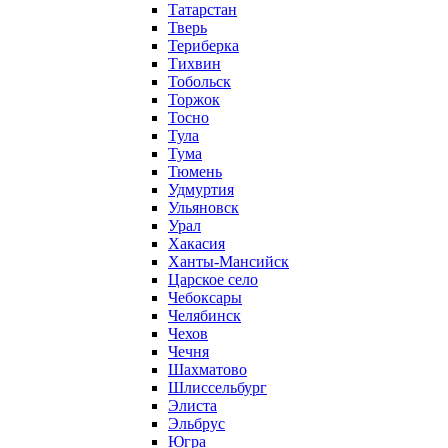
Татарстан
Тверь
Териберка
Тихвин
Тобольск
Торжок
Тосно
Тула
Тума
Тюмень
Удмуртия
Ульяновск
Урал
Хакасия
Ханты-Мансийск
Царское село
Чебоксары
Челябинск
Чехов
Чечня
Шахматово
Шлиссельбург
Элиста
Эльбрус
Югра