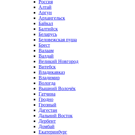
Россия
Алтай
Аргун
Архангельск
Байкал
Балтийск
Беларусь
Беловежская пуща
Брест
Валаам
Валдай
Великий Новгород
Витебск
Владикавказ
Владимир
Вологда
Вышний Волочёк
Гатчина
Гродно
Грозный
Дагестан
Дальний Восток
Дербент
Домбай
Екатеринбург