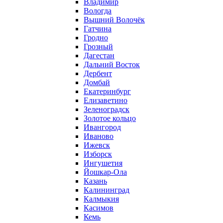
Владимир
Вологда
Вышний Волочёк
Гатчина
Гродно
Грозный
Дагестан
Дальний Восток
Дербент
Домбай
Екатеринбург
Елизаветино
Зеленоградск
Золотое кольцо
Ивангород
Иваново
Ижевск
Изборск
Ингушетия
Йошкар-Ола
Казань
Калининград
Калмыкия
Касимов
Кемь