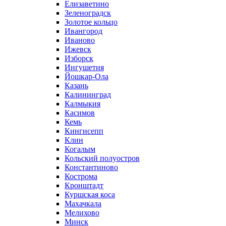
Елизаветино
Зеленоградск
Золотое кольцо
Ивангород
Иваново
Ижевск
Изборск
Ингушетия
Йошкар-Ола
Казань
Калининград
Калмыкия
Касимов
Кемь
Кингисепп
Клин
Когалым
Кольский полуостров
Константиново
Кострома
Кронштадт
Куршская коса
Махачкала
Мелихово
Минск