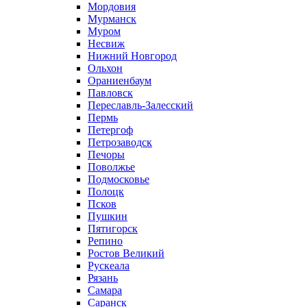
Мордовия
Мурманск
Муром
Несвиж
Нижний Новгород
Ольхон
Ораниенбаум
Павловск
Переславль-Залесский
Пермь
Петергоф
Петрозаводск
Печоры
Поволжье
Подмосковье
Полоцк
Псков
Пушкин
Пятигорск
Репино
Ростов Великий
Рускеала
Рязань
Самара
Саранск