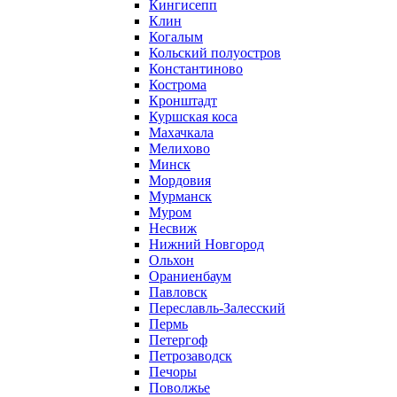
Кингисепп
Клин
Когалым
Кольский полуостров
Константиново
Кострома
Кронштадт
Куршская коса
Махачкала
Мелихово
Минск
Мордовия
Мурманск
Муром
Несвиж
Нижний Новгород
Ольхон
Ораниенбаум
Павловск
Переславль-Залесский
Пермь
Петергоф
Петрозаводск
Печоры
Поволжье