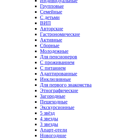
Индивидуальные
Групповые
Семейные
С детьми
ВИП
Авторские
Гастрономические
Активные
Сборные
Молодежные
Для пенсионеров
С проживанием
С питанием
Адаптированные
Инклюзивные
Для первого знакомства
Этнографические
Загородные
Пешеходные
Экскурсионные
5 звёзд
4 звезды
3 звезды
Апарт-отели
Новогодние