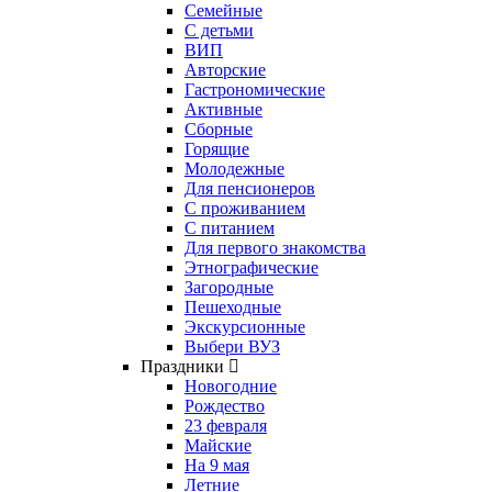
Семейные
С детьми
ВИП
Авторские
Гастрономические
Активные
Сборные
Горящие
Молодежные
Для пенсионеров
С проживанием
С питанием
Для первого знакомства
Этнографические
Загородные
Пешеходные
Экскурсионные
Выбери ВУЗ
Праздники
Новогодние
Рождество
23 февраля
Майские
На 9 мая
Летние