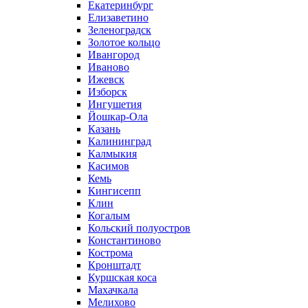
Екатеринбург
Елизаветино
Зеленоградск
Золотое кольцо
Ивангород
Иваново
Ижевск
Изборск
Ингушетия
Йошкар-Ола
Казань
Калининград
Калмыкия
Касимов
Кемь
Кингисепп
Клин
Когалым
Кольский полуостров
Константиново
Кострома
Кронштадт
Куршская коса
Махачкала
Мелихово