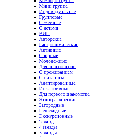
Комфорт группа
Мини группа
Индивидуальные
Групповые
Семейные
С детьми
ВИП
Авторские
Гастрономические
Активные
Сборные
Молодежные
Для пенсионеров
С проживанием
С питанием
Адаптированные
Инклюзивные
Для первого знакомства
Этнографические
Загородные
Пешеходные
Экскурсионные
5 звёзд
4 звезды
3 звезды