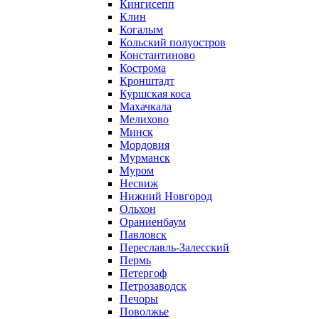
Кингисепп
Клин
Когалым
Кольский полуостров
Константиново
Кострома
Кронштадт
Куршская коса
Махачкала
Мелихово
Минск
Мордовия
Мурманск
Муром
Несвиж
Нижний Новгород
Ольхон
Ораниенбаум
Павловск
Переславль-Залесский
Пермь
Петергоф
Петрозаводск
Печоры
Поволжье