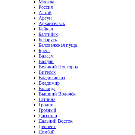
Москва
Россия
Алтай
Аргун
Архангельск
Байкал
Балтийск
Беларусь
Беловежская пуща
Брест
Валаам
Валдай
Великий Новгород
Витебск
Владикавказ
Владимир
Вологда
Вышний Волочёк
Гатчина
Гродно
Грозный
Дагестан
Дальний Восток
Дербент
Домбай