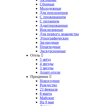
Сборные
Молодежные
Для пенсионеров
С проживанием
С питанием
Адаптированные
Инклюзивные
Для первого знакомства
Этнографические
Загородные
Пешеходные
Экскурсионные
Отель
5 звёзд
4 звезды
3 звезды
Апарт-отели
Праздники
Новогодние
Рождество
23 февраля
8 марта
Майские
На 9 мая