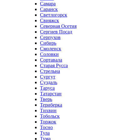
Самара
Саранск
Светлогорск
Свияжск
Северная Осетия
Сергиев Посад
Серпухов
Сибирь
Смоленск
Соловки
Сортавала
Старая Русса
Стрельна
Сургут
Суздаль
Таруса
Татарстан
Тверь
Териберка
Тихвин
Тобольск
Торжок
Тосно
Тула
Тума