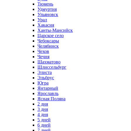
Тюмень
Удмуртия
Ульяновск
Урал
Хакасия
Ханты-Мансийск
Царское село
Чебоксары
Челябинск
Чехов
Чечня
Шахматово
Шлиссельбург
Элиста
Эльбрус
Югра
Янтарный
Ярославль
Ясная Поляна
2 дня
3 дня
4 дня
5 дней
6 дней
7 дней