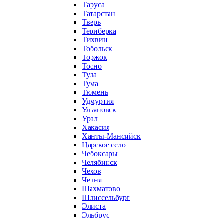
Таруса
Татарстан
Тверь
Териберка
Тихвин
Тобольск
Торжок
Тосно
Тула
Тума
Тюмень
Удмуртия
Ульяновск
Урал
Хакасия
Ханты-Мансийск
Царское село
Чебоксары
Челябинск
Чехов
Чечня
Шахматово
Шлиссельбург
Элиста
Эльбрус