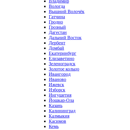
Владимир
Вологда
Вышний Волочёк
Гатчина
Гродно
Грозный
Дагестан
Дальний Восток
Дербент
Домбай
Екатеринбург
Елизаветино
Зеленоградск
Золотое кольцо
Ивангород
Иваново
Ижевск
Изборск
Ингушетия
Йошкар-Ола
Казань
Калининград
Калмыкия
Касимов
Кемь