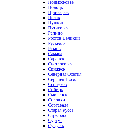
Подмосковье
Полоцк
Приозерск
Псков
Пушкин
Пятигорск
Репино
Ростов Великий
Рускеала
Рязань
Самара
Саранск
Светлогорск
Свияжск
Северная Осетия
Сергиев Посад
Серпухов
Сибирь
Смоленск
Соловки
Сортавала
Старая Русса
Стрельна
Сургут
Суздаль