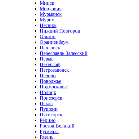
Минск
Мордовия
Мурманск
Муром
Несвиж
Нижний Новгород
Ольхон
Ораниенбаум
Павловск
Переславль-Залесский
Пермь
Петергоф
Петрозаводск
Печоры
Поволжье
Подмосковье
Полоцк
Приозерск
Псков
Пушкин
Пятигорск
Репино
Ростов Великий
Рускеала
Рязань