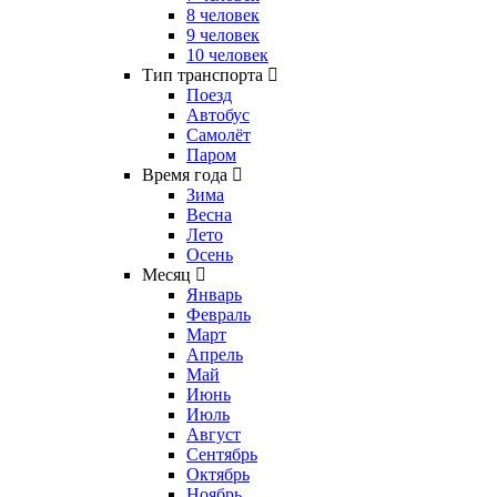
8 человек
9 человек
10 человек
Тип транспорта
Поезд
Автобус
Самолёт
Паром
Время года
Зима
Весна
Лето
Осень
Месяц
Январь
Февраль
Март
Апрель
Май
Июнь
Июль
Август
Сентябрь
Октябрь
Ноябрь