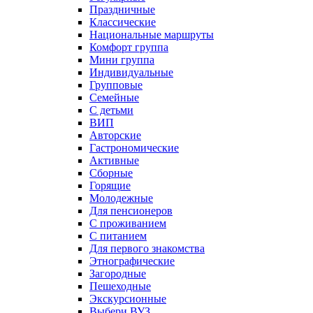
Праздничные
Классические
Национальные маршруты
Комфорт группа
Мини группа
Индивидуальные
Групповые
Семейные
С детьми
ВИП
Авторские
Гастрономические
Активные
Сборные
Горящие
Молодежные
Для пенсионеров
С проживанием
С питанием
Для первого знакомства
Этнографические
Загородные
Пешеходные
Экскурсионные
Выбери ВУЗ