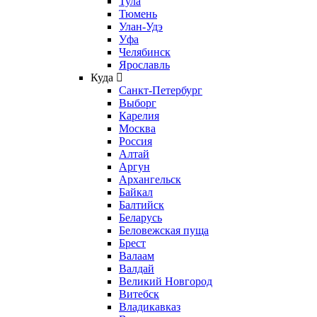
Тула
Тюмень
Улан-Удэ
Уфа
Челябинск
Ярославль
Куда
Санкт-Петербург
Выборг
Карелия
Москва
Россия
Алтай
Аргун
Архангельск
Байкал
Балтийск
Беларусь
Беловежская пуща
Брест
Валаам
Валдай
Великий Новгород
Витебск
Владикавказ