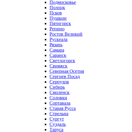
Подмосковье
Полоцк
Псков
Пушкин
Пятигорск
Репино
Ростов Великий
Рускеала
Рязань
Самара
Саранск
Светлогорск
Свияжск
Северная Осетия
Сергиев Посад
Серпухов
Сибирь
Смоленск
Соловки
Сортавала
Старая Русса
Стрельна
Сургут
Суздаль
Таруса