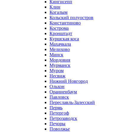
Кингисепп
Клин
Когалым
Кольский полуостров
Константиново
Кострома
Кронштадт
Куршская коса
Махачкала
Мелихово
Минск
Мордовия
Мурманск
Муром
Несвиж
Нижний Новгород
Ольхон
Ораниенбаум
Павловск
Переславль-Залесский
Пермь
Петергоф
Петрозаводск
Печоры
Поволжье