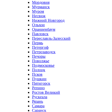
Мордовия
Мурманск
Муром
Несвиж
Нижний Новгород
Ольхон
Ораниенбаум
Павловск
Переславль-Залесский
Пермь
Петергоф
Петрозаводск
Печоры
Поволжье
Подмосковье
Полоцк
Псков
Пушкин
Пятигорск
Репино
Ростов Великий
Рускеала
Рязань
Самара
Саранск