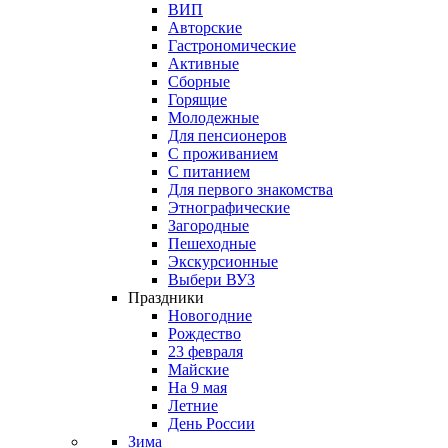
ВИП
Авторские
Гастрономические
Активные
Сборные
Горящие
Молодежные
Для пенсионеров
С проживанием
С питанием
Для первого знакомства
Этнографические
Загородные
Пешеходные
Экскурсионные
Выбери ВУЗ
Праздники
Новогодние
Рождество
23 февраля
Майские
На 9 мая
Летние
День России
Зима