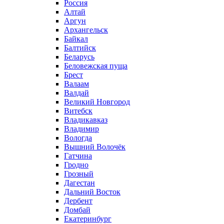
Россия
Алтай
Аргун
Архангельск
Байкал
Балтийск
Беларусь
Беловежская пуща
Брест
Валаам
Валдай
Великий Новгород
Витебск
Владикавказ
Владимир
Вологда
Вышний Волочёк
Гатчина
Гродно
Грозный
Дагестан
Дальний Восток
Дербент
Домбай
Екатеринбург