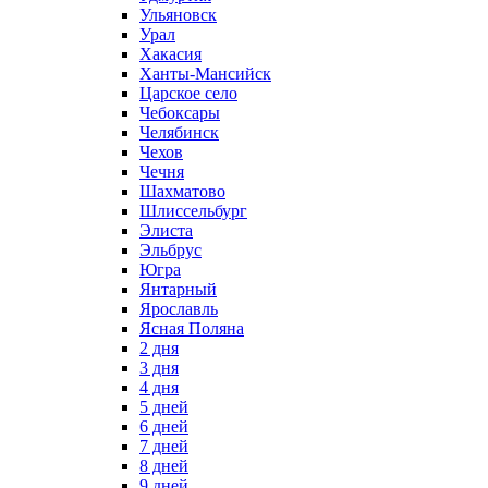
Ульяновск
Урал
Хакасия
Ханты-Мансийск
Царское село
Чебоксары
Челябинск
Чехов
Чечня
Шахматово
Шлиссельбург
Элиста
Эльбрус
Югра
Янтарный
Ярославль
Ясная Поляна
2 дня
3 дня
4 дня
5 дней
6 дней
7 дней
8 дней
9 дней