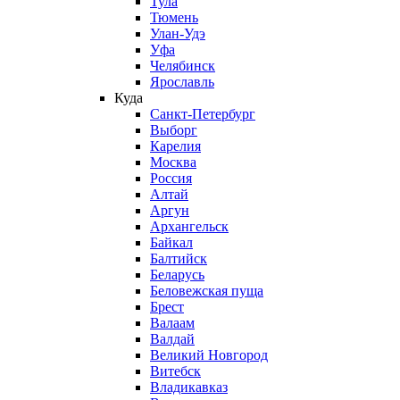
Тула
Тюмень
Улан-Удэ
Уфа
Челябинск
Ярославль
Куда
Санкт-Петербург
Выборг
Карелия
Москва
Россия
Алтай
Аргун
Архангельск
Байкал
Балтийск
Беларусь
Беловежская пуща
Брест
Валаам
Валдай
Великий Новгород
Витебск
Владикавказ