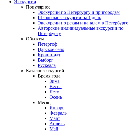
Экскурсии
Популярное
Экскурсии по Петербургу и пригородам
Школьные экскурсии на 1 день
Экскурсии по рекам и каналам в Петербурге
Авторские индивидуальные экскурсии по
Петербургу
Объекты
Петергоф
Царское село
Кронштадт
Выборг
Рускеала
Каталог экскурсий
Время года
Зима
Весна
Лето
Осень
Месяц
Январь
Февраль
Март
Апрель
Май