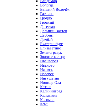
Владимир
Вологда
Вышний Волочёк
Гатчина
Гродно
Грозный
Дагестан
Дальний Восток
Дербент
Домбай
Екатеринбург
Елизаветино
Зеленоградск
Золотое кольцо
Ивангород
Иваново
Ижевск
Изборск
Ингушетия
Йошкар-Ола
Казань
Калининград
Калмыкия
Касимов
Кемь