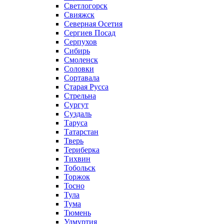
Светлогорск
Свияжск
Северная Осетия
Сергиев Посад
Серпухов
Сибирь
Смоленск
Соловки
Сортавала
Старая Русса
Стрельна
Сургут
Суздаль
Таруса
Татарстан
Тверь
Териберка
Тихвин
Тобольск
Торжок
Тосно
Тула
Тума
Тюмень
Удмуртия