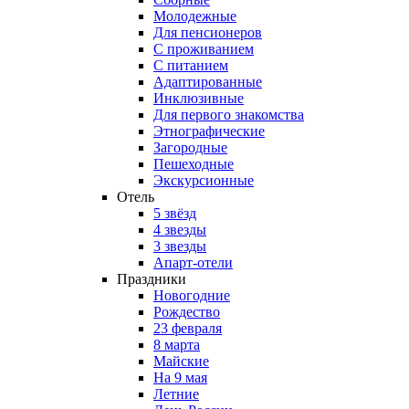
Молодежные
Для пенсионеров
С проживанием
С питанием
Адаптированные
Инклюзивные
Для первого знакомства
Этнографические
Загородные
Пешеходные
Экскурсионные
Отель
5 звёзд
4 звезды
3 звезды
Апарт-отели
Праздники
Новогодние
Рождество
23 февраля
8 марта
Майские
На 9 мая
Летние