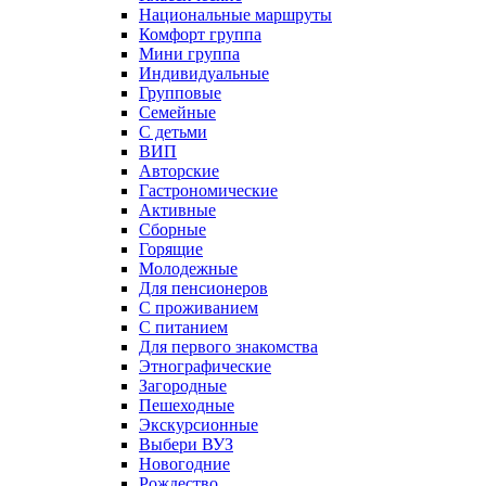
Национальные маршруты
Комфорт группа
Мини группа
Индивидуальные
Групповые
Семейные
С детьми
ВИП
Авторские
Гастрономические
Активные
Сборные
Горящие
Молодежные
Для пенсионеров
С проживанием
С питанием
Для первого знакомства
Этнографические
Загородные
Пешеходные
Экскурсионные
Выбери ВУЗ
Новогодние
Рождество