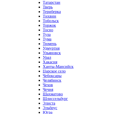
Татарстан
Тверь
Териберка
Тихвин
Тобольск
Торжок
Тосно
Тула
Тума
Тюмень
Удмуртия
Ульяновск
Урал
Хакасия
Ханты-Мансийск
Царское село
Чебоксары
Челябинск
Чехов
Чечня
Шахматово
Шлиссельбург
Элиста
Эльбрус
Югра