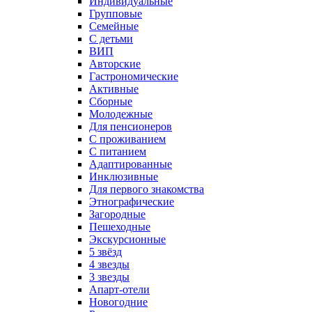
Индивидуальные
Групповые
Семейные
С детьми
ВИП
Авторские
Гастрономические
Активные
Сборные
Молодежные
Для пенсионеров
С проживанием
С питанием
Адаптированные
Инклюзивные
Для первого знакомства
Этнографические
Загородные
Пешеходные
Экскурсионные
5 звёзд
4 звезды
3 звезды
Апарт-отели
Новогодние