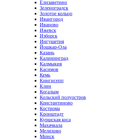
Елизаветино
Зеленоградск
Золотое кольцо
Ивангород
Иваново
Ижевск
Изборск
Ингушетия
Йошкар-Ола
Казань
Калининград
Калмыкия
Касимов
Кемь
Кингисепп
Клин
Когалым
Кольский полуостров
Константиново
Кострома
Кронштадт
Куршская коса
Махачкала
Мелихово
Минск