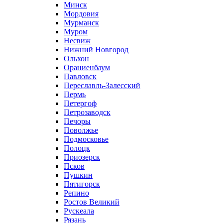
Минск
Мордовия
Мурманск
Муром
Несвиж
Нижний Новгород
Ольхон
Ораниенбаум
Павловск
Переславль-Залесский
Пермь
Петергоф
Петрозаводск
Печоры
Поволжье
Подмосковье
Полоцк
Приозерск
Псков
Пушкин
Пятигорск
Репино
Ростов Великий
Рускеала
Рязань