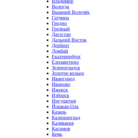
Владимир
Вологда
Вышний Волочёк
Гатчина
Гродно
Грозный
Дагестан
Дальний Восток
Дербент
Домбай
Екатеринбург
Елизаветино
Зеленоградск
Золотое кольцо
Ивангород
Иваново
Ижевск
Изборск
Ингушетия
Йошкар-Ола
Казань
Калининград
Калмыкия
Касимов
Кемь