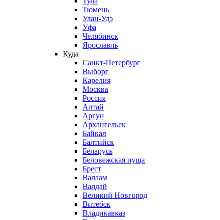
Тула
Тюмень
Улан-Удэ
Уфа
Челябинск
Ярославль
Куда
Санкт-Петербург
Выборг
Карелия
Москва
Россия
Алтай
Аргун
Архангельск
Байкал
Балтийск
Беларусь
Беловежская пуща
Брест
Валаам
Валдай
Великий Новгород
Витебск
Владикавказ