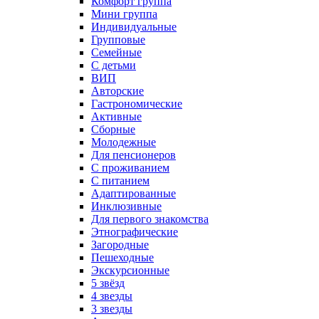
Комфорт группа
Мини группа
Индивидуальные
Групповые
Семейные
С детьми
ВИП
Авторские
Гастрономические
Активные
Сборные
Молодежные
Для пенсионеров
С проживанием
С питанием
Адаптированные
Инклюзивные
Для первого знакомства
Этнографические
Загородные
Пешеходные
Экскурсионные
5 звёзд
4 звезды
3 звезды