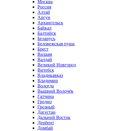
Москва
Россия
Алтай
Аргун
Архангельск
Байкал
Балтийск
Беларусь
Беловежская пуща
Брест
Валаам
Валдай
Великий Новгород
Витебск
Владикавказ
Владимир
Вологда
Вышний Волочёк
Гатчина
Гродно
Грозный
Дагестан
Дальний Восток
Дербент
Домбай