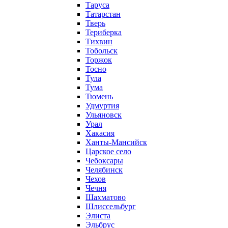
Таруса
Татарстан
Тверь
Териберка
Тихвин
Тобольск
Торжок
Тосно
Тула
Тума
Тюмень
Удмуртия
Ульяновск
Урал
Хакасия
Ханты-Мансийск
Царское село
Чебоксары
Челябинск
Чехов
Чечня
Шахматово
Шлиссельбург
Элиста
Эльбрус