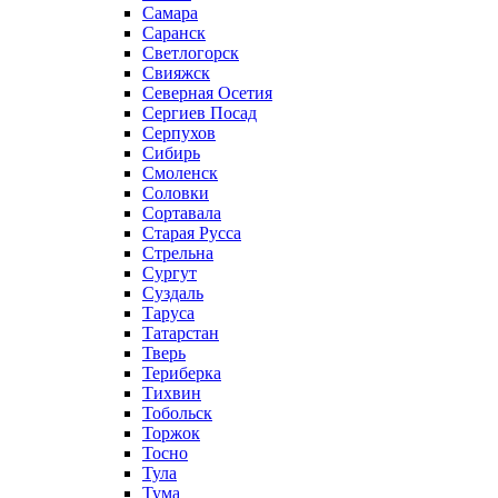
Самара
Саранск
Светлогорск
Свияжск
Северная Осетия
Сергиев Посад
Серпухов
Сибирь
Смоленск
Соловки
Сортавала
Старая Русса
Стрельна
Сургут
Суздаль
Таруса
Татарстан
Тверь
Териберка
Тихвин
Тобольск
Торжок
Тосно
Тула
Тума