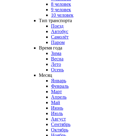
8 человек
9 человек
10 человек
Тип транспорта
Поезд
Автобус
Самолёт
Паром
Время года
Зима
Весна
Лето
Осень
Месяц
Январь
Февраль
Март
Апрель
Май
Июнь
Июль
Август
Сентябрь
Октябрь
Ноябрь