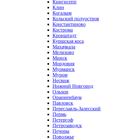
Кингисепп
Клин
Когалым
Кольский полуостров
Константиново
Кострома
Кронштадт
Куршская коса
Махачкала
Мелихово
Минск
Мордовия
Мурманск
Муром
Несвиж
Нижний Новгород
Ольхон
Ораниенбаум
Павловск
Переславль-Залесский
Пермь
Петергоф
Петрозаводск
Печоры
Поволжье