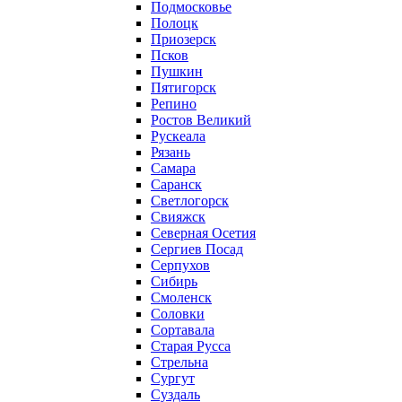
Подмосковье
Полоцк
Приозерск
Псков
Пушкин
Пятигорск
Репино
Ростов Великий
Рускеала
Рязань
Самара
Саранск
Светлогорск
Свияжск
Северная Осетия
Сергиев Посад
Серпухов
Сибирь
Смоленск
Соловки
Сортавала
Старая Русса
Стрельна
Сургут
Суздаль