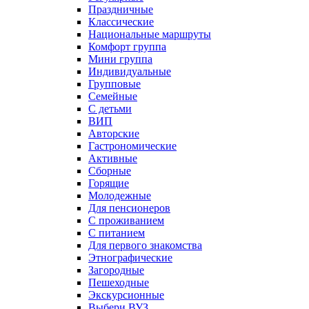
Праздничные
Классические
Национальные маршруты
Комфорт группа
Мини группа
Индивидуальные
Групповые
Семейные
С детьми
ВИП
Авторские
Гастрономические
Активные
Сборные
Горящие
Молодежные
Для пенсионеров
С проживанием
С питанием
Для первого знакомства
Этнографические
Загородные
Пешеходные
Экскурсионные
Выбери ВУЗ