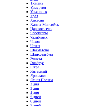
Тюмень
Удмуртия
Ульяновск
Урал
Хакасия
Ханты-Мансийск
Царское село
Чебоксары
Челябинск
Чехов
Чечня
Шахматово
Шлиссельбург
Элиста
Эльбрус
Югра
Янтарный
Ярославль
Ясная Поляна
2 дня
3 дня
4 дня
5 дней
6 дней
7 дней