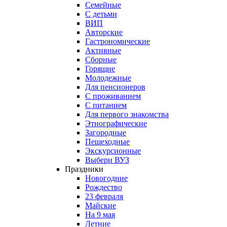
Семейные
С детьми
ВИП
Авторские
Гастрономические
Активные
Сборные
Горящие
Молодежные
Для пенсионеров
С проживанием
С питанием
Для первого знакомства
Этнографические
Загородные
Пешеходные
Экскурсионные
Выбери ВУЗ
Праздники
Новогодние
Рождество
23 февраля
Майские
На 9 мая
Летние