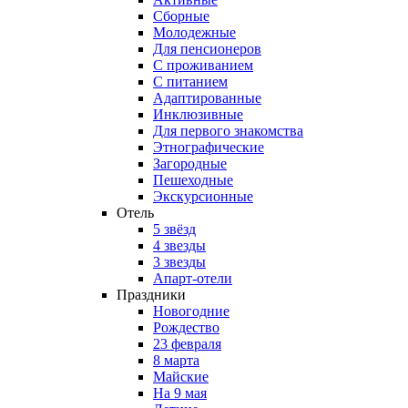
Сборные
Молодежные
Для пенсионеров
С проживанием
С питанием
Адаптированные
Инклюзивные
Для первого знакомства
Этнографические
Загородные
Пешеходные
Экскурсионные
Отель
5 звёзд
4 звезды
3 звезды
Апарт-отели
Праздники
Новогодние
Рождество
23 февраля
8 марта
Майские
На 9 мая