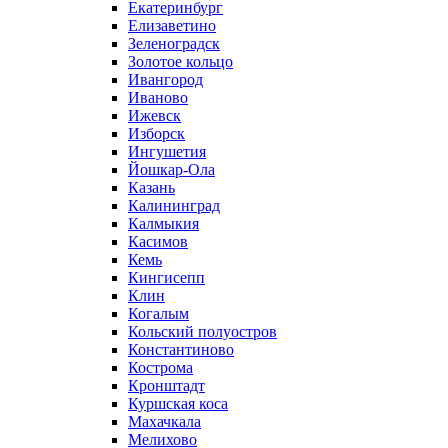
Екатеринбург
Елизаветино
Зеленоградск
Золотое кольцо
Ивангород
Иваново
Ижевск
Изборск
Ингушетия
Йошкар-Ола
Казань
Калининград
Калмыкия
Касимов
Кемь
Кингисепп
Клин
Когалым
Кольский полуостров
Константиново
Кострома
Кронштадт
Куршская коса
Махачкала
Мелихово