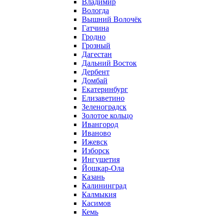
Владимир
Вологда
Вышний Волочёк
Гатчина
Гродно
Грозный
Дагестан
Дальний Восток
Дербент
Домбай
Екатеринбург
Елизаветино
Зеленоградск
Золотое кольцо
Ивангород
Иваново
Ижевск
Изборск
Ингушетия
Йошкар-Ола
Казань
Калининград
Калмыкия
Касимов
Кемь