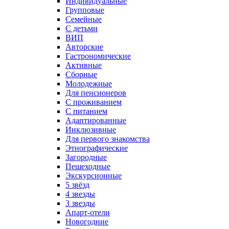
Индивидуальные
Групповые
Семейные
С детьми
ВИП
Авторские
Гастрономические
Активные
Сборные
Молодежные
Для пенсионеров
С проживанием
С питанием
Адаптированные
Инклюзивные
Для первого знакомства
Этнографические
Загородные
Пешеходные
Экскурсионные
5 звёзд
4 звезды
3 звезды
Апарт-отели
Новогодние