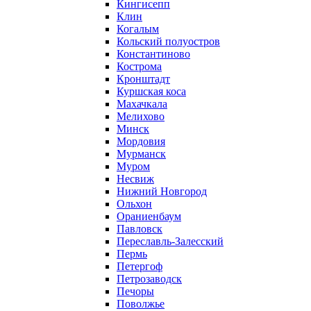
Кингисепп
Клин
Когалым
Кольский полуостров
Константиново
Кострома
Кронштадт
Куршская коса
Махачкала
Мелихово
Минск
Мордовия
Мурманск
Муром
Несвиж
Нижний Новгород
Ольхон
Ораниенбаум
Павловск
Переславль-Залесский
Пермь
Петергоф
Петрозаводск
Печоры
Поволжье