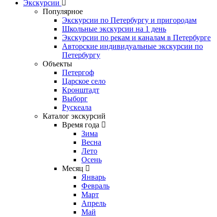
Экскурсии
Популярное
Экскурсии по Петербургу и пригородам
Школьные экскурсии на 1 день
Экскурсии по рекам и каналам в Петербурге
Авторские индивидуальные экскурсии по
Петербургу
Объекты
Петергоф
Царское село
Кронштадт
Выборг
Рускеала
Каталог экскурсий
Время года
Зима
Весна
Лето
Осень
Месяц
Январь
Февраль
Март
Апрель
Май