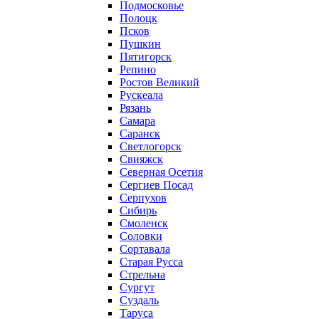
Подмосковье
Полоцк
Псков
Пушкин
Пятигорск
Репино
Ростов Великий
Рускеала
Рязань
Самара
Саранск
Светлогорск
Свияжск
Северная Осетия
Сергиев Посад
Серпухов
Сибирь
Смоленск
Соловки
Сортавала
Старая Русса
Стрельна
Сургут
Суздаль
Таруса