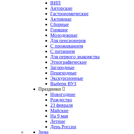
ВИП
Авторские
Гастрономические
Активные
Сборные
Горящие
Молодежные
Для пенсионеров
С проживанием
С питанием
Для первого знакомства
Этнографические
Загородные
Пешеходные
Экскурсионные
Выбери ВУЗ
Праздники
Новогодние
Рождество
23 февраля
Майские
На 9 мая
Летние
День России
Зима