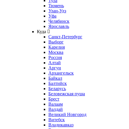
Тула
Тюмень
Улан-Удэ
Уфа
Челябинск
Ярославль
Куда
Санкт-Петербург
Выборг
Карелия
Москва
Россия
Алтай
Аргун
Архангельск
Байкал
Балтийск
Беларусь
Беловежская пуща
Брест
Валаам
Валдай
Великий Новгород
Витебск
Владикавказ