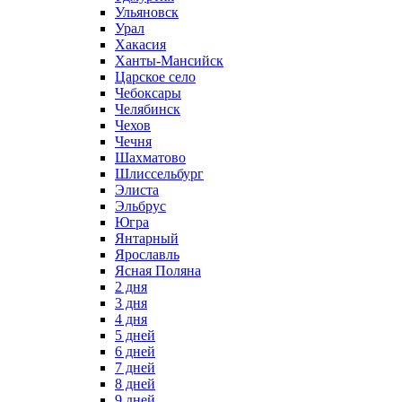
Ульяновск
Урал
Хакасия
Ханты-Мансийск
Царское село
Чебоксары
Челябинск
Чехов
Чечня
Шахматово
Шлиссельбург
Элиста
Эльбрус
Югра
Янтарный
Ярославль
Ясная Поляна
2 дня
3 дня
4 дня
5 дней
6 дней
7 дней
8 дней
9 дней