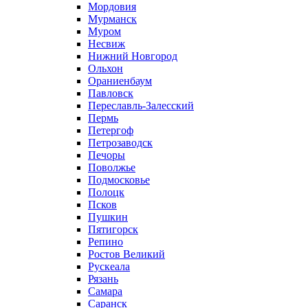
Мордовия
Мурманск
Муром
Несвиж
Нижний Новгород
Ольхон
Ораниенбаум
Павловск
Переславль-Залесский
Пермь
Петергоф
Петрозаводск
Печоры
Поволжье
Подмосковье
Полоцк
Псков
Пушкин
Пятигорск
Репино
Ростов Великий
Рускеала
Рязань
Самара
Саранск