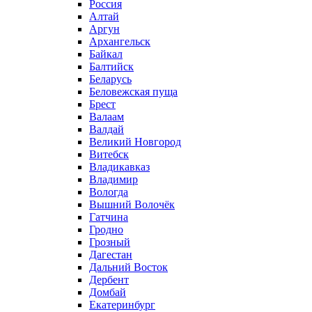
Россия
Алтай
Аргун
Архангельск
Байкал
Балтийск
Беларусь
Беловежская пуща
Брест
Валаам
Валдай
Великий Новгород
Витебск
Владикавказ
Владимир
Вологда
Вышний Волочёк
Гатчина
Гродно
Грозный
Дагестан
Дальний Восток
Дербент
Домбай
Екатеринбург