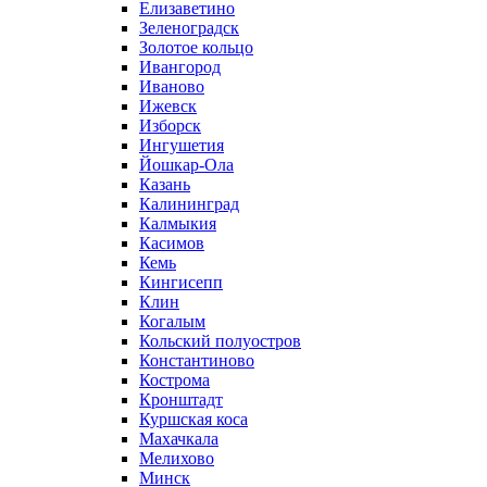
Елизаветино
Зеленоградск
Золотое кольцо
Ивангород
Иваново
Ижевск
Изборск
Ингушетия
Йошкар-Ола
Казань
Калининград
Калмыкия
Касимов
Кемь
Кингисепп
Клин
Когалым
Кольский полуостров
Константиново
Кострома
Кронштадт
Куршская коса
Махачкала
Мелихово
Минск