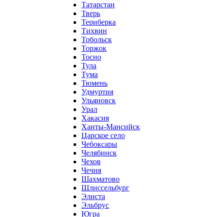
Татарстан
Тверь
Териберка
Тихвин
Тобольск
Торжок
Тосно
Тула
Тума
Тюмень
Удмуртия
Ульяновск
Урал
Хакасия
Ханты-Мансийск
Царское село
Чебоксары
Челябинск
Чехов
Чечня
Шахматово
Шлиссельбург
Элиста
Эльбрус
Югра