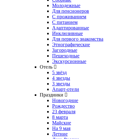
Молодежные
Для пенсионеров
С проживанием
С питанием
Адаптированные
Инклюзивные
Для первого знакомства
Этнографические
Загородные
Пешеходные
Экскурсионные
Отель
5 звёзд
4 звезды
3 звезды
Апарт-отели
Праздники
Новогодние
Рождество
23 февраля
8 марта
Майские
На 9 мая
Летние