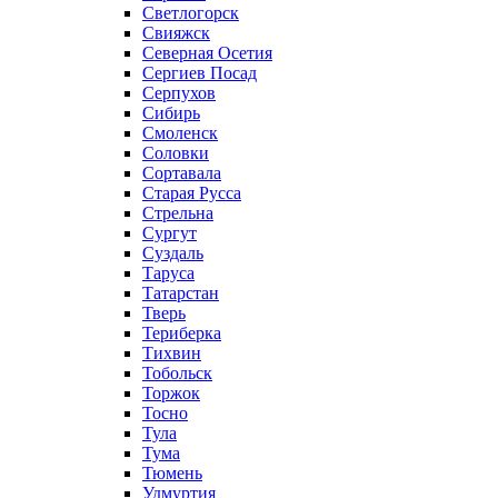
Светлогорск
Свияжск
Северная Осетия
Сергиев Посад
Серпухов
Сибирь
Смоленск
Соловки
Сортавала
Старая Русса
Стрельна
Сургут
Суздаль
Таруса
Татарстан
Тверь
Териберка
Тихвин
Тобольск
Торжок
Тосно
Тула
Тума
Тюмень
Удмуртия