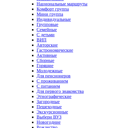
Национальные маршруты
Комфорт группа
Мини группа
Индивидуальные
Групповые
Семейные
С детьми
ВИП
Авторские
Гастрономические
Активные
Сборные
Горящие
Молодежные
Для пенсионеров
С проживанием
С питанием
Для первого знакомства
Этнографические
Загородные
Пешеходные
Экскурсионные
Выбери ВУЗ
Новогодние
Рождество