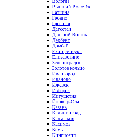
Вологда
Вышний Волочёк
Гатчина
Гродно
Грозный
Дагестан
Дальний Восток
Дербент
Домбай
Екатеринбург
Елизаветино
Зеленоградск
Золотое кольцо
Ивангород
Иваново
Ижевск
Изборск
Ингушетия
Йошкар-Ола
Казань
Калининград
Калмыкия
Касимов
Кемь
Кингисепп