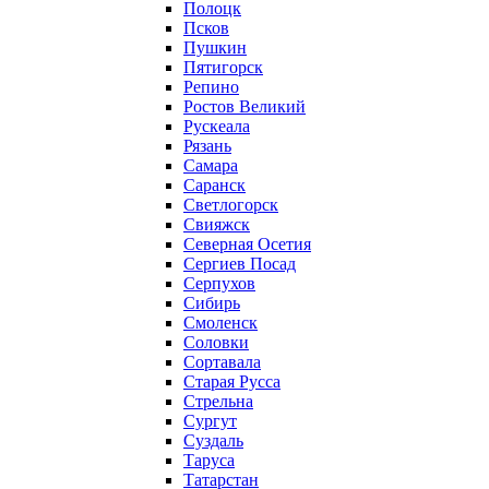
Полоцк
Псков
Пушкин
Пятигорск
Репино
Ростов Великий
Рускеала
Рязань
Самара
Саранск
Светлогорск
Свияжск
Северная Осетия
Сергиев Посад
Серпухов
Сибирь
Смоленск
Соловки
Сортавала
Старая Русса
Стрельна
Сургут
Суздаль
Таруса
Татарстан