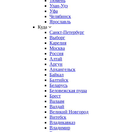
Тюмень
Улан-Удэ
Уфа
Челябинск
Ярославль
Куда
Санкт-Петербург
Выборг
Карелия
Москва
Россия
Алтай
Аргун
Архангельск
Байкал
Балтийск
Беларусь
Беловежская пуща
Брест
Валаам
Валдай
Великий Новгород
Витебск
Владикавказ
Владимир