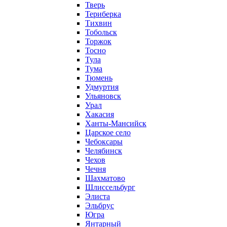
Тверь
Териберка
Тихвин
Тобольск
Торжок
Тосно
Тула
Тума
Тюмень
Удмуртия
Ульяновск
Урал
Хакасия
Ханты-Мансийск
Царское село
Чебоксары
Челябинск
Чехов
Чечня
Шахматово
Шлиссельбург
Элиста
Эльбрус
Югра
Янтарный