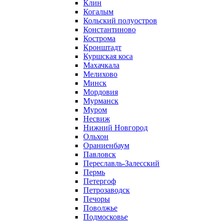
Клин
Когалым
Кольский полуостров
Константиново
Кострома
Кронштадт
Куршская коса
Махачкала
Мелихово
Минск
Мордовия
Мурманск
Муром
Несвиж
Нижний Новгород
Ольхон
Ораниенбаум
Павловск
Переславль-Залесский
Пермь
Петергоф
Петрозаводск
Печоры
Поволжье
Подмосковье