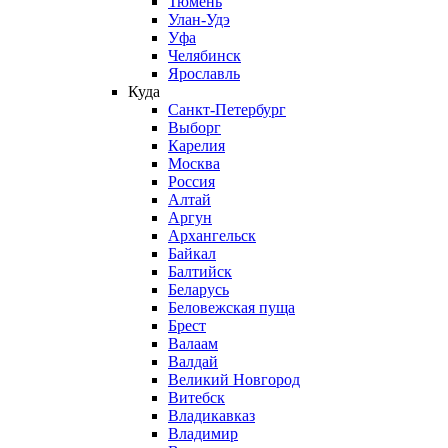
Тюмень
Улан-Удэ
Уфа
Челябинск
Ярославль
Куда
Санкт-Петербург
Выборг
Карелия
Москва
Россия
Алтай
Аргун
Архангельск
Байкал
Балтийск
Беларусь
Беловежская пуща
Брест
Валаам
Валдай
Великий Новгород
Витебск
Владикавказ
Владимир