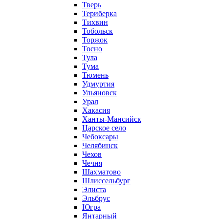
Тверь
Териберка
Тихвин
Тобольск
Торжок
Тосно
Тула
Тума
Тюмень
Удмуртия
Ульяновск
Урал
Хакасия
Ханты-Мансийск
Царское село
Чебоксары
Челябинск
Чехов
Чечня
Шахматово
Шлиссельбург
Элиста
Эльбрус
Югра
Янтарный