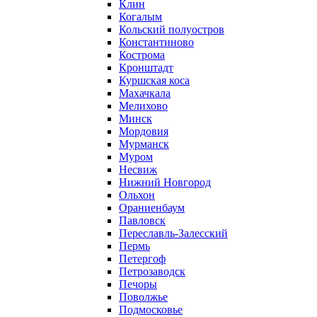
Клин
Когалым
Кольский полуостров
Константиново
Кострома
Кронштадт
Куршская коса
Махачкала
Мелихово
Минск
Мордовия
Мурманск
Муром
Несвиж
Нижний Новгород
Ольхон
Ораниенбаум
Павловск
Переславль-Залесский
Пермь
Петергоф
Петрозаводск
Печоры
Поволжье
Подмосковье