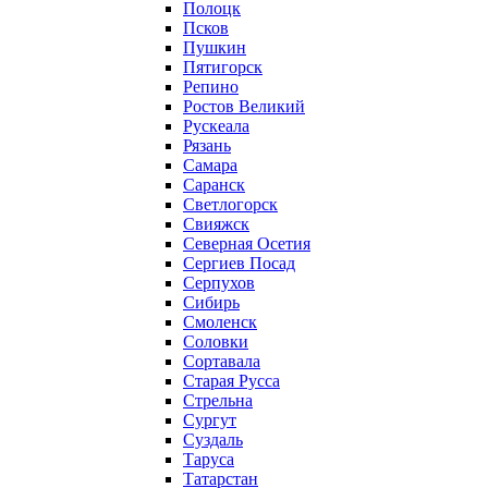
Полоцк
Псков
Пушкин
Пятигорск
Репино
Ростов Великий
Рускеала
Рязань
Самара
Саранск
Светлогорск
Свияжск
Северная Осетия
Сергиев Посад
Серпухов
Сибирь
Смоленск
Соловки
Сортавала
Старая Русса
Стрельна
Сургут
Суздаль
Таруса
Татарстан