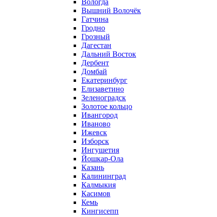
Вологда
Вышний Волочёк
Гатчина
Гродно
Грозный
Дагестан
Дальний Восток
Дербент
Домбай
Екатеринбург
Елизаветино
Зеленоградск
Золотое кольцо
Ивангород
Иваново
Ижевск
Изборск
Ингушетия
Йошкар-Ола
Казань
Калининград
Калмыкия
Касимов
Кемь
Кингисепп